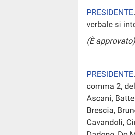
PRESIDENTE
verbale si in
(È approvato)
PRESIDENTE
comma 2, del
Ascani, Battel
Brescia, Brun
Cavandoli, Cir
Dadone, De Ma