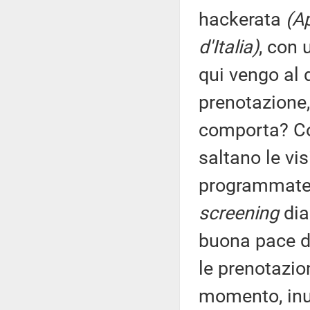
hackerata
(Ap
d'Italia)
, con
qui vengo al 
prenotazione,
comporta? Co
saltano le vi
programmate e
screening
dia
buona pace de
le prenotazio
momento, inut