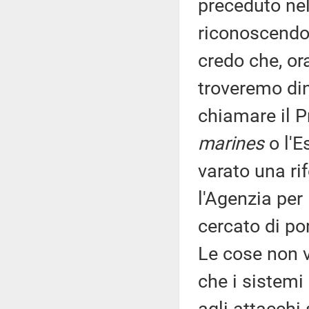
preceduto nel
riconoscendo 
credo che, ora
troveremo di
chiamare il Pr
marines
o l'E
varato una r
l'Agenzia per
cercato di por
Le cose non v
che i sistemi