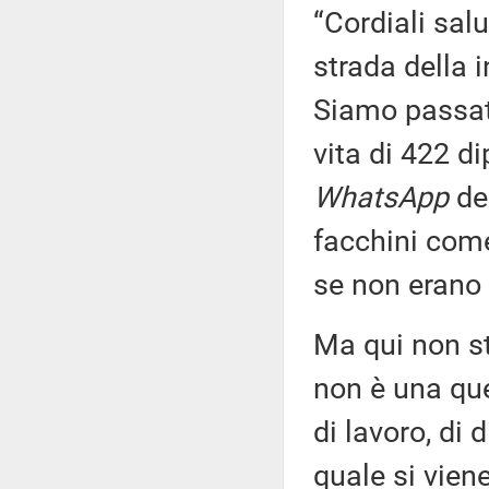
“Cordiali salu
strada della 
Siamo passat
vita di 422 d
WhatsApp
del
facchini come 
se non erano c
Ma qui non s
non è una qu
di lavoro, di d
quale si viene