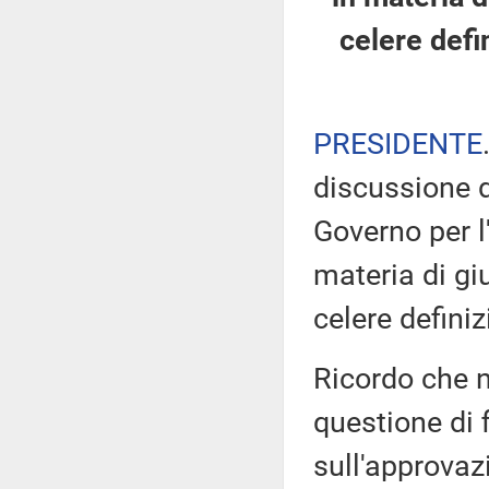
celere defi
PRESIDENTE
discussione d
Governo per l
materia di giu
celere defini
Ricordo che n
questione di 
sull'approva