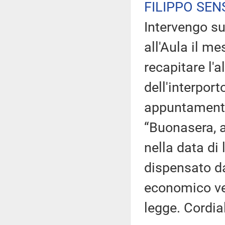
FILIPPO SEN
Intervengo sul
all'Aula il m
recapitare l'a
dell'interpor
appuntamento 
“Buonasera, a 
nella data di l
dispensato dal
economico ver
legge. Cordial