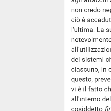
agli attacch
non credo nep
ciò è accadut
l'ultima. La s
notevolmente;
all'utilizzazi
dei sistemi ch
ciascuno, in 
questo, preve
vi è il fatto
all'interno d
cosiddetto
fi