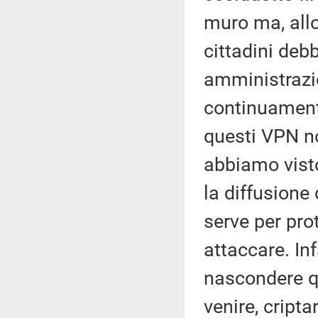
muro ma, allo
cittadini deb
amministrazi
continuament
questi VPN no
abbiamo visto
la diffusione 
serve per pro
attaccare. Inf
nascondere q
venire, cripta