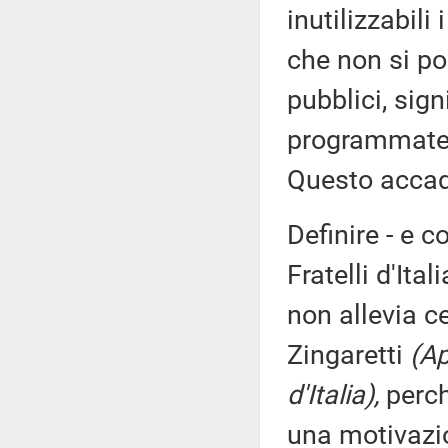
inutilizzabili 
che non si po
pubblici, sign
programmate,
Questo accad
Definire - e c
Fratelli d'Ita
non allevia c
Zingaretti
(Ap
d'Italia),
perch
una motivazio