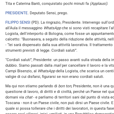
Tita e Caterina Banti, conquistato pochi minuti fa
(Applausi)
.
PRESIDENTE
. Deputato Sensi, prego.
FILIPPO SENSI
(
PD
). La ringrazio, Presidente. Intervengo sull'ord
all'Aula il messaggino
WhatsApp
che si sono visti recapitare l'a
Logista, dell'interporto di Bologna, come fosse un appuntamento 
calcetto: “Buonasera, a seguito della riduzione delle attività, nell
- “lei sarà dispensato dalla sua attività lavorativa. Il trattamen
strumenti previsti di legge. Cordiali saluti”.
“Cordiali saluti”, Presidente: un passo avanti sulla strada della 
dubbio. Siamo passati dalla
mail
per cancellare il lavoro e la vit
Campi Bisenzio, al
WhatsApp
della Logista, che scarica un cent
valigie di cui disfarsi, figurarsi se non erano cordiali saluti.
Ma qui non stiamo parlando di
bon ton
, Presidente, non è una q
questione di lavoro, di diritti e di civiltà, perché un Paese nel qua
domani via
chat
- e parliamo di territori sani dal punto di vista
Toscana - non è un Paese civile, non può dirsi un Paese civile. 
quale si possa tollerare che i diritti dei lavoratori, in questa f