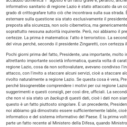
accaduto domenica 1° agosto è un fatto grave e, peraltro, anche 
informativo sanitario di regione Lazio è stato attaccato da un co
grado di crittografare tutto ciò che incontrava sulla sua strada. 
esternare sulla questione sia stato esclusivamente il presidente
preposta alla sicurezza, non solo cibernetica, ma genericamente
soprattutto nessuna autorità inquirente. Però, noi abbiamo il pr
certezze. La prima è matematica: l'atto è terroristico. La seconda
del virus perché, secondo il presidente Zingaretti, con certezza i
Pochi giorni prima del fatto, Presidente, una importante, molto
altrettanto importante società informatica, questa volta di caratu
regione Lazio, cosa da non sottovalutare, avevano condiviso l'in
attacco, con l'invito a staccare alcuni servizi, cioè a staccare 
rivolto naturalmente a regione Lazio. Se questa cosa è vera, Pres
perché bisognerebbe comprendere i motivi per cui regione Lazio
suggerimenti e questi consigli, per così dire, ufficiali. La sec
che non vi sia stato un
backup
di questi dati, cioè i dati non sia
questo è un fatto piuttosto singolare. È un precedente, Preside
noi abbiamo già dimostrato essere sufficientemente labile, cioè 
informatico e del sistema informativo del Paese. È la prima volta 
parte un fatto recente al Ministero della Difesa, quando Ministro