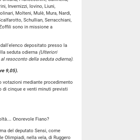
, Invernizzi, Iovino, Liuni,
linari, Molteni, Mulè, Mura, Nardi,
calfarotto, Schullian, Serracchiani,
Zoffili sono in missione a
dall'elenco depositato presso la
lla seduta odierna
(Ulteriori
al resoconto della seduta odierna)
.
re 9,05)
.
go votazioni mediante procedimento
di cinque e venti minuti previsti
acoltà… Onorevole Fiano?
ima del deputato Sensi, come
le Olimpiadi, nella vela, di Ruggero