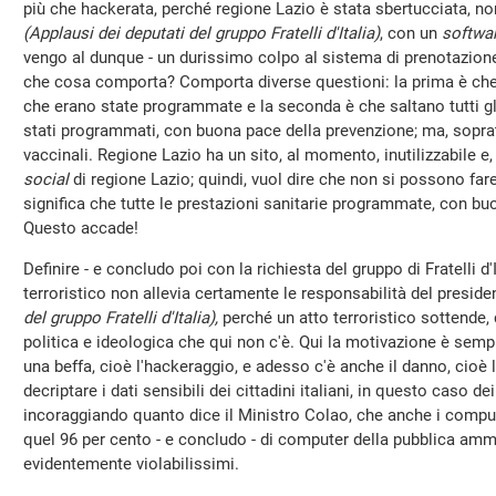
più che hackerata, perché regione Lazio è stata sbertucciata, 
(Applausi dei deputati del gruppo Fratelli d'Italia)
, con un
softwa
vengo al dunque - un durissimo colpo al sistema di prenotazione
che cosa comporta? Comporta diverse questioni: la prima è che s
che erano state programmate e la seconda è che saltano tutti g
stati programmati, con buona pace della prevenzione; ma, soprat
vaccinali. Regione Lazio ha un sito, al momento, inutilizzabile e,
social
di regione Lazio; quindi, vuol dire che non si possono fare 
significa che tutte le prestazioni sanitarie programmate, con bu
Questo accade!
Definire - e concludo poi con la richiesta del gruppo di Fratelli d
terroristico non allevia certamente le responsabilità del preside
del gruppo Fratelli d'Italia),
perché un atto terroristico sottende
politica e ideologica che qui non c'è. Qui la motivazione è se
una beffa, cioè l'hackeraggio, e adesso c'è anche il danno, cioè l
decriptare i dati sensibili dei cittadini italiani, in questo caso dei
incoraggiando quanto dice il Ministro Colao, che anche i comput
quel 96 per cento - e concludo - di computer della pubblica am
evidentemente violabilissimi.