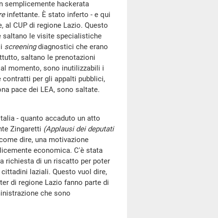
non semplicemente hackerata
re
infettante. È stato inferto - e qui
, al CUP di regione Lazio. Questo
altano le visite specialistiche
li
screening
diagnostici che erano
tutto, saltano le prenotazioni
 al momento, sono inutilizzabili i
contratti per gli appalti pubblici,
ona pace dei LEA, sono saltate.
'Italia - quanto accaduto un atto
nte Zingaretti
(Applausi dei deputati
, come dire, una motivazione
mplicemente economica. C'è stata
a richiesta di un riscatto per poter
 cittadini laziali. Questo vuol dire,
er di regione Lazio fanno parte di
ministrazione che sono