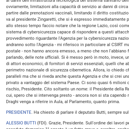
ai danni dell'infrastruttura tecnologica del sistema sanitario de
ovviamente, limitazioni alla capacità di servizio ai danni di circa 6
partire dalle prenotazioni vaccinali, limitando il diritto costituzi
va al presidente Zingaretti, che si è espresso immediatamente p
allo stesso tempo faccio notare che la regione Lazio, così come t
sistema di cybersicurezza capace di rispondere a questi attacc
provvedimento riguardante l'Agenzia per la cybersicurezza nazion
andranno sotto l'Agenzia - mi riferisco in particolare al CSIRT 
postale - non hanno ancora emesso, a meno che non l'abbiano fat
parlando, delle note ufficiali. Si è messo però in moto, invece
di attori economici, di fornitori di servizi essenziali, quelli che
perimetro nazionale di sicurezza cibernetica. Allora, io chiedo 
paralleli ma che si riveda anche questa Agenzia e che si crei un
privato a vantaggio del sistema Paese. Ci sono quasi 6 milioni di
rischio, Presidente. Cito soltanto un nome: il Presidente della R
cui, spero che si intervenga presto - ancora non si sta capendo n
Draghi venga a riferire in Aula, al Parlamento, quanto prima.
PRESIDENTE
. Ha chiesto di parlare il deputato Butti, sempre sul
ALESSIO BUTTI
(
FDI
). Grazie, Presidente. Sull'ordine dei lavori p