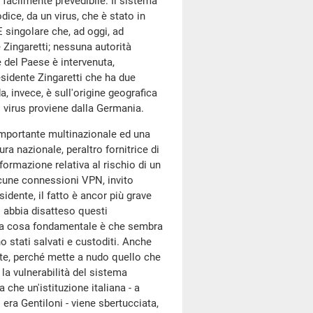
facilmente prevedibile. Il sistema
dice, da un virus, che è stato in
È singolare che, ad oggi, ad
 Zingaretti; nessuna autorità
 del Paese è intervenuta,
esidente Zingaretti che ha due
, invece, è sull'origine geografica
l virus proviene dalla Germania.
 importante multinazionale ed una
ra nazionale, peraltro fornitrice di
formazione relativa al rischio di un
alcune connessioni VPN, invito
idente, il fatto è ancor più grave
 abbia disatteso questi
onda cosa fondamentale è che sembra
no stati salvati e custoditi. Anche
nte, perché mette a nudo quello che
la vulnerabilità del sistema
che un'istituzione italiana - a
 era Gentiloni - viene sbertucciata,