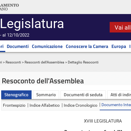
 Legislatura
Vai al
- al 12/10/2022
ri
Documenti
Comunicazione
Conoscere la Camera
Europa
ri
>
Resoconti
>
Resoconti dell'Assemblea
> Dettaglio Resoconti
Resoconto dell'Assemblea
Stenografico
Sommario
Documenti di seduta
Atti di indi
Documento Inte
Frontespizio
Indice Alfabetico
Indice Cronologico
XVIII LEGISLATURA