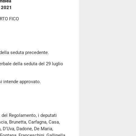
emblea
o 2021
RTO FICO
 della seduta precedente.
erbale della seduta del 29 luglio
si intende approvato.
, del Regolamento, i deputati
scia, Brunetta, Carfagna, Casa,
cà, D'Uva, Dadone, De Maria,
Fontana, Franceschini, Gallinella,