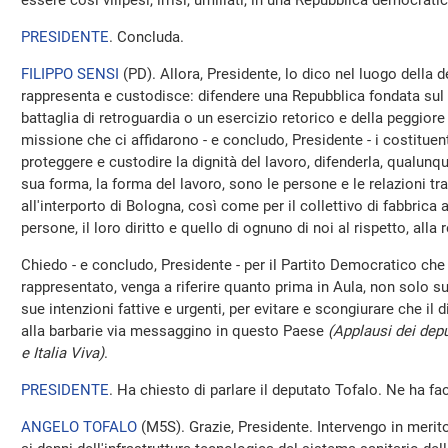
essere così vilipesi, irrisi, umiliati, in una Repubblica democrati
PRESIDENTE
. Concluda.
FILIPPO SENSI
(
PD
). Allora, Presidente, lo dico nel luogo della
rappresenta e custodisce: difendere una Repubblica fondata sul 
battaglia di retroguardia o un esercizio retorico e della peggiore 
missione che ci affidarono - e concludo, Presidente - i costituenti
proteggere e custodire la dignità del lavoro, difenderla, qualu
sua forma, la forma del lavoro, sono le persone e le relazioni tr
all'interporto di Bologna, così come per il collettivo di fabbrica 
persone, il loro diritto e quello di ognuno di noi al rispetto, alla
Chiedo - e concludo, Presidente - per il Partito Democratico che
rappresentato, venga a riferire quanto prima in Aula, non solo su
sue intenzioni fattive e urgenti, per evitare e scongiurare che il 
alla barbarie via messaggino in questo Paese
(Applausi dei dep
e Italia Viva)
.
PRESIDENTE
. Ha chiesto di parlare il deputato Tofalo. Ne ha fa
ANGELO TOFALO
(
M5S
). Grazie, Presidente. Intervengo in meri