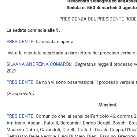
Resoconto stenografico dell'Ass
Seduta n. 553 di martedì 3 agost
PRESIDENZA DEL PRESIDENTE ROBE
La seduta comincia alle 9.
PRESIDENTE
. La seduta è aperta.
Invito la deputata segretaria a dare lettura del processo verbale
SILVANA ANDREINA COMAROLI
,
Segretaria
, legge il processo v
2021.
PRESIDENTE
. Se non vi sono osservazioni, il processo verbale 
(È approvato)
.
Missioni.
PRESIDENTE
. Comunico che, ai sensi dell'articolo 46, comma 2
Amitrano, Ascani, Battelli, Bergamini, Enrico Borghi, Boschi, Bre
Maurizio Cattoi, Cavandoli, Cirielli, Colletti, Davide Crippa, D'In
Delmastro Delle Vedove, Luigi Di Maio, Dieni, Fassino, Gregorio 