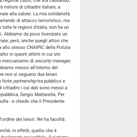
lla regione Lazio, che sta causando,
 milioni di cittadini italiani, a
onale alla salute. La mia solidarietà
arlando di attacco terroristico, ma
utte le regioni d'Italia, non ha un
hi. Abbiamo da poco licenziato un
ale; però, anche quegli attori che
ma allo stesso CNAIPIC della Polizia
to in questi attimi in cui sto
, un meccanismo di
security manager,
 abbiamo messo all'interno del
che non si seguano due binari
a forte
partnership
tra pubblico e
 cittadini i cui dati sono messi a
epubblica, Sergio Mattarella. Per
ulla - e chiedo che il Presidente
l'ordine dei lavori. Ne ha facoltà.
erché, in effetti, quello che è