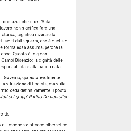
ca fondata sul lavoro.
 democrazia, che quest'Aula
lavoro non significa fare una
retorica; significa inverare la
 usciti dalla guerra, che è quella di
nque forma essa assuma, perché la
a esse. Questo è in gioco
a Campi Bisenzio: la dignità delle
 responsabilità e alla parola data.
 il Governo, qui autorevolmente
lla situazione di Logista, ma sulle
diritto ceda definitivamente il posto
utati dei gruppi Partito Democratico
coltà.
to all'imponente attacco cibernetico