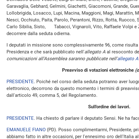
Garavaglia, Gebhard, Gelmini, Giachetti, Giacomoni, Grande, Guerini
Lollobrigida, Losacco, Lupi, Macina, Maggioni, Magi, Marattin, Mo
Nesci, Occhiuto, Paita, Parolo, Perantoni, Rizzo, Rotta, Ruocco, S
Carlo Sibilia, Sisto, Tabacci, Vignaroli, Vito, Raffaele Volpi e 
decorrere dalla seduta odierna.
I deputati in missione sono complessivamente 96, come risulta 
Presidenza e che sarà pubblicato nell'
allegato A
al resoconto de
comunicazioni all'Assemblea saranno pubblicate nell'
allegato A
Preavviso di votazioni elettroniche
(o
PRESIDENTE
. Poiché nel corso della seduta potranno aver luo
elettronico, decorrono da questo momento i termini di preavviso 
dall'articolo 49, comma 5, del Regolamento.
Sull'ordine dei lavori.
PRESIDENTE
. Ha chiesto di parlare il deputato Sensi. Ne ha f
EMANUELE FIANO
(
PD
). Posso complimentarmi, Presidente, pr
abbiamo fatto in altre occasioni, per l'ennesimo oro dell'Italia al