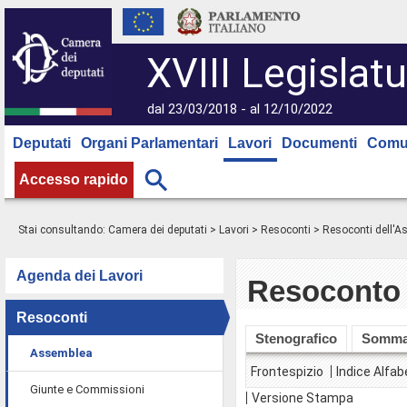
XVIII Legislatu
dal 23/03/2018 - al 12/10/2022
Deputati
Organi Parlamentari
Lavori
Documenti
Comu
Accesso rapido
Stai consultando:
Camera dei deputati
>
Lavori
>
Resoconti
>
Resoconti dell'
Agenda dei Lavori
Resoconto 
Resoconti
Stenografico
Somma
Assemblea
Frontespizio
Indice Alfab
Giunte e Commissioni
Versione Stampa