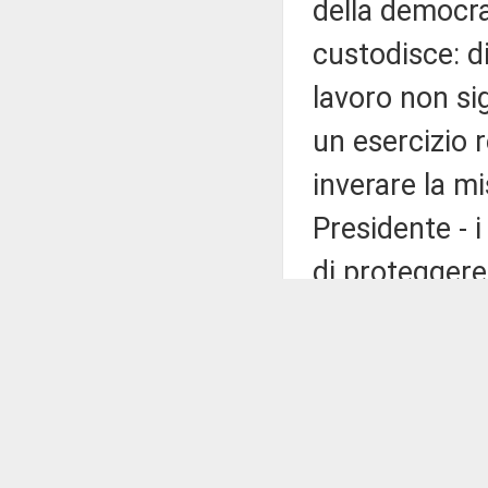
della democra
custodisce: d
lavoro non sig
un esercizio r
inverare la mi
Presidente - i
di proteggere 
difenderla, q
sua forma, la
relazioni tra 
Bologna, così