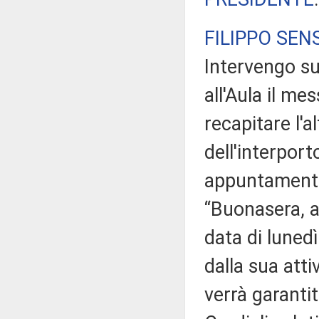
FILIPPO SENS
Intervengo sul
all'Aula il m
recapitare l'a
dell'interpor
appuntamento 
“Buonasera, a 
data di lunedì
dalla sua atti
verrà garantit