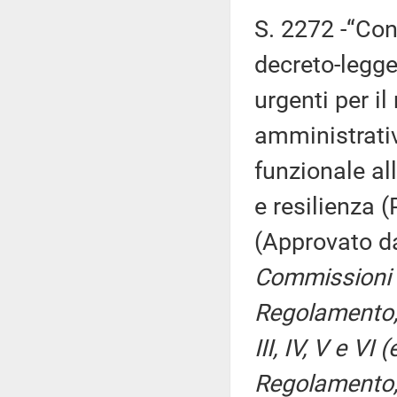
S. 2272 -“Con
decreto-legge
urgenti per i
amministrati
funzionale al
e resilienza (
(Approvato da
Commissioni I
Regolamento, p
III, IV, V e VI
Regolamento, p