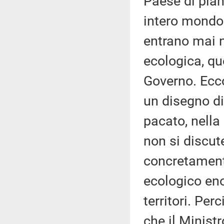
Paese di pia
intero mondo 
entrano mai n
ecologica, qu
Governo. Ecc
un disegno di
pacato, nella 
non si discut
concretament
ecologico eno
territori. Per
che il Minist