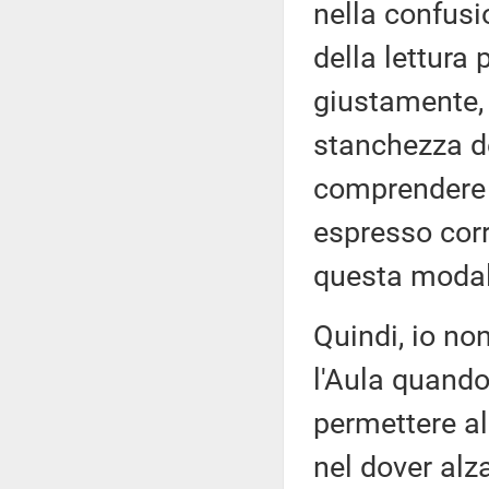
nella confusi
della lettura
giustamente,
stanchezza del
comprendere s
espresso corr
questa modali
Quindi, io no
l'Aula quando
permettere all
nel dover alza