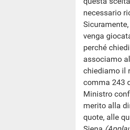
questa scelta
necessario ri
Sicuramente, 
venga giocat
perché chiedi
associamo all
chiediamo il 
comma 243 del
Ministro con
merito alla d
quote, alle q
Siena
(Applau