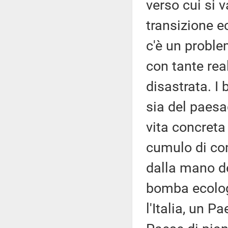
verso cui si 
transizione e
c'è un probl
con tante rea
disastrata. I
sia del paesag
vita concreta 
cumulo di com
dalla mano de
bomba ecolog
l'Italia, un P