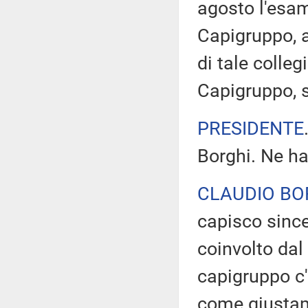
agosto l'esam
Capigruppo, a
di tale colle
Capigruppo, s
PRESIDENTE
Borghi. Ne ha
CLAUDIO BO
capisco sinc
coinvolto dal
capigruppo c'è
come giustame