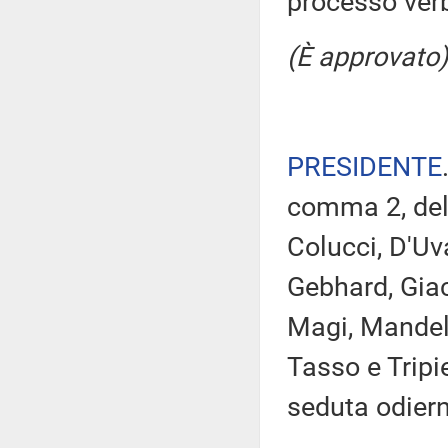
processo verb
(È approvato)
PRESIDENTE
comma 2, del
Colucci, D'Uv
Gebhard, Giach
Magi, Mandell
Tasso e Tripi
seduta odier