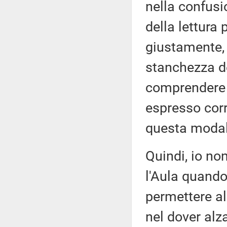
nella confusi
della lettura
giustamente,
stanchezza del
comprendere s
espresso corr
questa modali
Quindi, io no
l'Aula quando
permettere all
nel dover alza