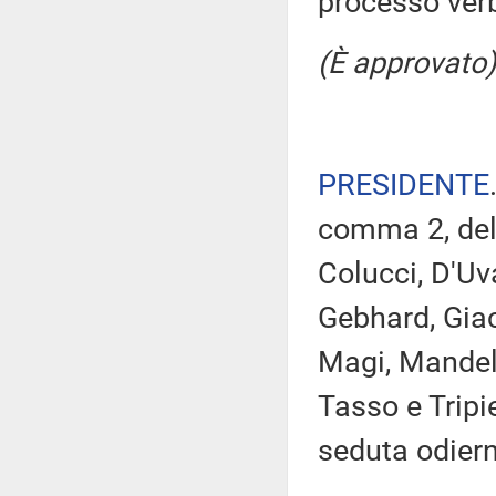
processo verb
(È approvato)
PRESIDENTE
comma 2, del
Colucci, D'Uv
Gebhard, Giach
Magi, Mandell
Tasso e Tripi
seduta odier