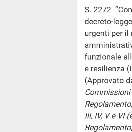
S. 2272 -“Con
decreto-legge
urgenti per i
amministrati
funzionale al
e resilienza (
(Approvato da
Commissioni I
Regolamento, p
III, IV, V e VI
Regolamento, p