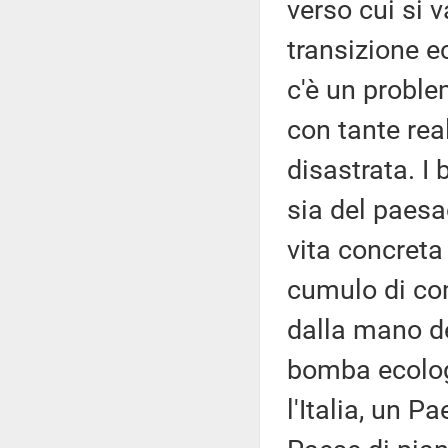
verso cui si 
transizione e
c'è un probl
con tante rea
disastrata. I
sia del paesag
vita concreta 
cumulo di com
dalla mano de
bomba ecolog
l'Italia, un P