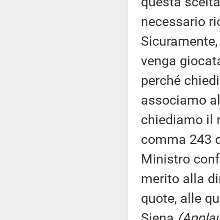
questa scelta
necessario ri
Sicuramente, 
venga giocat
perché chiedi
associamo all
chiediamo il 
comma 243 del
Ministro con
merito alla d
quote, alle q
Siena
(Applau