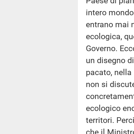
Paese di pia
intero mondo 
entrano mai n
ecologica, qu
Governo. Ecc
un disegno di
pacato, nella 
non si discut
concretament
ecologico eno
territori. Per
che il Minist