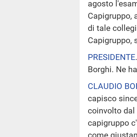
agosto l'esam
Capigruppo, a
di tale colle
Capigruppo, s
PRESIDENTE
Borghi. Ne ha
CLAUDIO BO
capisco sinc
coinvolto dal
capigruppo c'è
come giustame