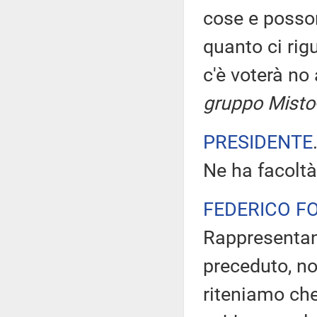
cose e posson
quanto ci rigu
c'è voterà no
gruppo Misto-L
PRESIDENTE
Ne ha facoltà
FEDERICO F
Rappresentant
preceduto, no
riteniamo ch