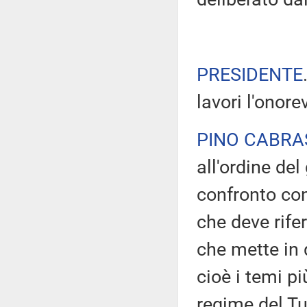
PRESIDENTE
lavori l'onor
PINO CABRA
all'ordine de
confronto con
che deve rife
che mette in q
cioè i temi p
regime del Tu