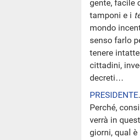
gente, facile
tamponi e i
t
mondo incenti
senso farlo p
tenere intatte
cittadini, inv
decreti…
PRESIDENTE
Perché, consid
verrà in ques
giorni, qual è