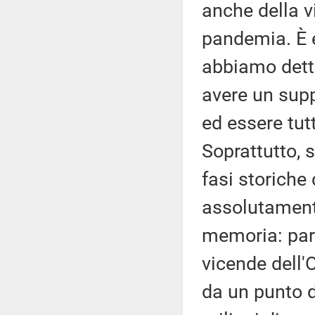
anche della v
pandemia. È e
abbiamo detto
avere un supp
ed essere tut
Soprattutto,
fasi storiche
assolutamente
memoria: para
vicende dell'
da un punto d