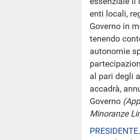
essenziale il 
enti locali, r
Governo in mer
tenendo cont
autonomie spe
partecipazion
al pari degli 
accadrà, annu
Governo
(App
Minoranze Lin
PRESIDENTE