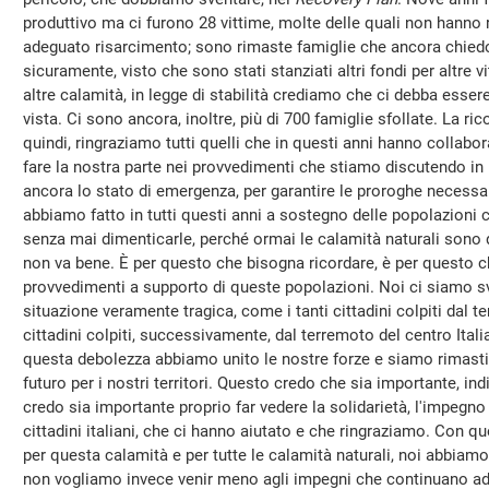
produttivo ma ci furono 28 vittime, molte delle quali non hanno r
adeguato risarcimento; sono rimaste famiglie che ancora chiedo
sicuramente, visto che sono stati stanziati altri fondi per altre vi
altre calamità, in legge di stabilità crediamo che ci debba esser
vista. Ci sono ancora, inoltre, più di 700 famiglie sfollate. La ri
quindi, ringraziamo tutti quelli che in questi anni hanno collab
fare la nostra parte nei provvedimenti che stiamo discutendo in le
ancora lo stato di emergenza, per garantire le proroghe necessa
abbiamo fatto in tutti questi anni a sostegno delle popolazioni co
senza mai dimenticarle, perché ormai le calamità naturali sono 
non va bene. È per questo che bisogna ricordare, è per questo 
provvedimenti a supporto di queste popolazioni. Noi ci siamo sve
situazione veramente tragica, come i tanti cittadini colpiti dal t
cittadini colpiti, successivamente, dal terremoto del centro Italia
questa debolezza abbiamo unito le nostre forze e siamo rimasti f
futuro per i nostri territori. Questo credo che sia importante, in
credo sia importante proprio far vedere la solidarietà, l'impegno
cittadini italiani, che ci hanno aiutato e che ringraziamo. Con q
per questa calamità e per tutte le calamità naturali, noi abbiam
non vogliamo invece venir meno agli impegni che continuano ad