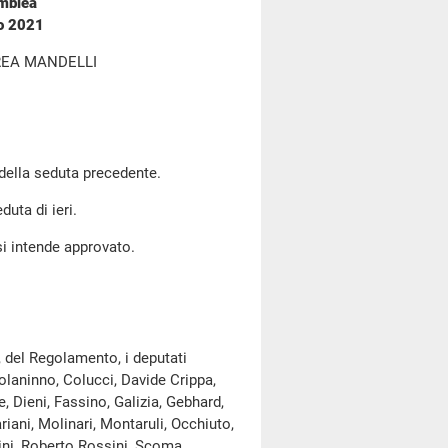
emblea
io 2021
REA MANDELLI
 della seduta precedente.
duta di ieri.
si intende approvato.
, del Regolamento, i deputati
Colaninno, Colucci, Davide Crippa,
 Dieni, Fassino, Galizia, Gebhard,
ariani, Molinari, Montaruli, Occhiuto,
ini, Roberto Rossini, Scoma,