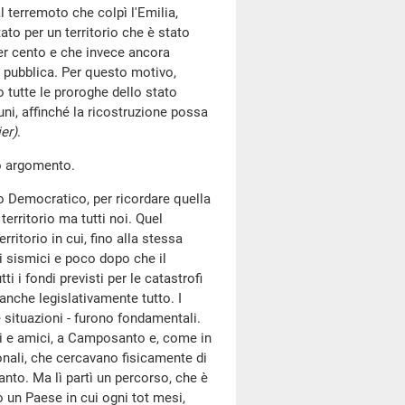
al terremoto che colpì l'Emilia,
to per un territorio che è stato
 per cento e che invece ancora
e pubblica. Per questo motivo,
 tutte le proroghe dello stato
ni, affinché la ricostruzione possa
er)
.
so argomento.
to Democratico, per ricordare quella
rritorio ma tutti noi. Quel
ritorio in cui, fino alla stessa
i sismici e poco dopo che il
i i fondi previsti per le catastrofi
 anche legislativamente tutto. I
situazioni - furono fondamentali.
ni e amici, a Camposanto e, come in
egionali, che cercavano fisicamente di
anto. Ma lì partì un percorso, che è
o un Paese in cui ogni tot mesi,