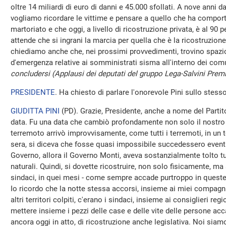
oltre 14 miliardi di euro di danni e 45.000 sfollati. A nove anni d
vogliamo ricordare le vittime e pensare a quello che ha comporta
martoriato e che oggi, a livello di ricostruzione privata, è al 90
attende che si ingrani la marcia per quella che è la ricostruzion
chiediamo anche che, nei prossimi provvedimenti, trovino spazio
d'emergenza relative ai somministrati sisma all'interno dei comu
concludersi (Applausi dei deputati del gruppo Lega-Salvini Premi
PRESIDENTE
. Ha chiesto di parlare l'onorevole Pini sullo stes
GIUDITTA PINI
(
PD
). Grazie, Presidente, anche a nome del Parti
data. Fu una data che cambiò profondamente non solo il nostro te
terremoto arrivò improvvisamente, come tutti i terremoti, in un ter
sera, si diceva che fosse quasi impossibile succedessero event
Governo, allora il Governo Monti, aveva sostanzialmente tolto tutt
naturali. Quindi, si dovette ricostruire, non solo fisicamente, ma
sindaci, in quei mesi - come sempre accade purtroppo in queste 
Io ricordo che la notte stessa accorsi, insieme ai miei compag
altri territori colpiti, c'erano i sindaci, insieme ai consiglieri r
mettere insieme i pezzi delle case e delle vite delle persone acc
ancora oggi in atto, di ricostruzione anche legislativa. Noi siam