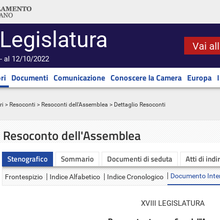
 Legislatura
Vai al
- al 12/10/2022
ri
Documenti
Comunicazione
Conoscere la Camera
Europa
ri
>
Resoconti
>
Resoconti dell'Assemblea
> Dettaglio Resoconti
Resoconto dell'Assemblea
Stenografico
Sommario
Documenti di seduta
Atti di indi
Documento Inte
Frontespizio
Indice Alfabetico
Indice Cronologico
XVIII LEGISLATURA