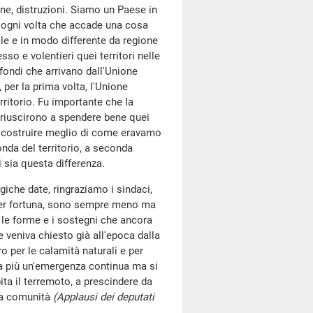
rane, distruzioni. Siamo un Paese in
, ogni volta che accade una cosa
le e in modo differente da regione
o e volentieri quei territori nelle
fondi che arrivano dall'Unione
 per la prima volta, l'Unione
ritorio. Fu importante che la
a riuscirono a spendere bene quei
 ricostruire meglio di come eravamo
onda del territorio, a seconda
 sia questa differenza.
iche date, ringraziamo i sindaci,
 per fortuna, sono sempre meno ma
le forme e i sostegni che ancora
veniva chiesto già all'epoca dalla
o per le calamità naturali e per
sia più un'emergenza continua ma si
ita il terremoto, a prescindere da
lla comunità
(Applausi dei deputati