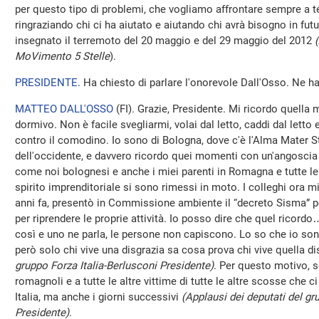
per questo tipo di problemi, che vogliamo affrontare sempre a t
ringraziando chi ci ha aiutato e aiutando chi avrà bisogno in fut
insegnato il terremoto del 20 maggio e del 29 maggio del 2012
MoVimento 5 Stelle
).
PRESIDENTE
. Ha chiesto di parlare l'onorevole Dall'Osso. Ne ha
MATTEO DALL'OSSO
(
FI
). Grazie, Presidente. Mi ricordo quella 
dormivo. Non è facile svegliarmi, volai dal letto, caddi dal letto
contro il comodino. Io sono di Bologna, dove c'è l'Alma Mater St
dell'occidente, e davvero ricordo quei momenti con un'angoscia i
come noi bolognesi e anche i miei parenti in Romagna e tutte le
spirito imprenditoriale si sono rimessi in moto. I colleghi ora mi
anni fa, presentò in Commissione ambiente il “decreto Sisma” p
per riprendere le proprie attività. Io posso dire che quel ricor
così e uno ne parla, le persone non capiscono. Lo so che io s
però solo chi vive una disgrazia sa cosa prova chi vive quella d
gruppo Forza Italia-Berlusconi Presidente)
. Per questo motivo, so
romagnoli e a tutte le altre vittime di tutte le altre scosse che c
Italia, ma anche i giorni successivi
(Applausi dei deputati del gr
Presidente)
.