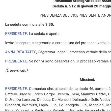
Resoconto stenografico dell'Ass
Seduta n. 512 di giovedì 20 magg
PRESIDENZA DEL VICEPRESIDENTE AND
La seduta comincia alle 9,30.
PRESIDENTE
. La seduta è aperta.
Invito la deputata segretaria a dare lettura del processo verbale
ANNA RITA TATEO
,
Segretaria
, legge il processo verbale della se
PRESIDENTE
. Se non vi sono osservazioni, il processo verbale 
(È approvato)
.
Missioni.
PRESIDENTE
. Comunico che, ai sensi dell'articolo 46, comma 2
Battelli, Bianchi, Enrico Borghi, Brescia, Casa, Maurizio Cattoi, 
D'Uva, De Lorenzo, De Luca, De Menech, Delmastro Delle Vedove,
Giachetti, Invernizzi, Lapia, Liuni, Lollobrigida, Lupi, Maggioni, M
Paita, Palazzotto, Pastorino, Perantoni, Pettarin, Emanuela Ross