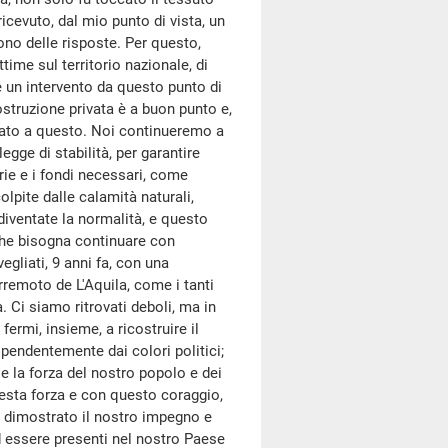
icevuto, dal mio punto di vista, un
no delle risposte. Per questo,
ttime sul territorio nazionale, di
e un intervento da questo punto di
costruzione privata è a buon punto e,
orato a questo. Noi continueremo a
gge di stabilità, per garantire
rie e i fondi necessari, come
lpite dalle calamità naturali,
diventate la normalità, e questo
che bisogna continuare con
gliati, 9 anni fa, con una
erremoto de L'Aquila, come i tanti
. Ci siamo ritrovati deboli, ma in
ermi, insieme, a ricostruire il
dipendentemente dai colori politici;
 e la forza del nostro popolo e dei
uesta forza e con questo coraggio,
o dimostrato il nostro impegno e
 essere presenti nel nostro Paese