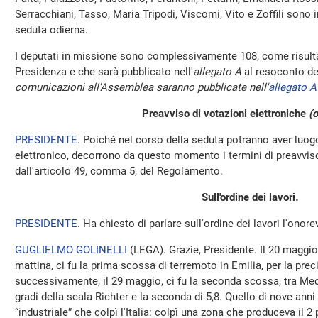
Serracchiani, Tasso, Maria Tripodi, Viscomi, Vito e Zoffili sono 
seduta odierna.
I deputati in missione sono complessivamente 108, come risulta
Presidenza e che sarà pubblicato nell'
allegato A
al resoconto de
comunicazioni all'Assemblea saranno pubblicate nell'
allegato A
Preavviso di votazioni elettroniche
(o
PRESIDENTE
. Poiché nel corso della seduta potranno aver luo
elettronico, decorrono da questo momento i termini di preavviso 
dall'articolo 49, comma 5, del Regolamento.
Sull'ordine dei lavori
.
PRESIDENTE
. Ha chiesto di parlare sull'ordine dei lavori l'onore
GUGLIELMO GOLINELLI
(
LEGA
). Grazie, Presidente. Il 20 maggio
mattina, ci fu la prima scossa di terremoto in Emilia, per la prec
successivamente, il 29 maggio, ci fu la seconda scossa, tra Medo
gradi della scala Richter e la seconda di 5,8. Quello di nove anni
“industriale” che colpì l'Italia: colpì una zona che produceva il 2