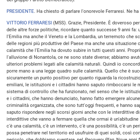
PRESIDENTE
. Ha chiesto di parlare l'onorevole Ferraresi. Ne ha 
VITTORIO FERRARESI
(
M5S
). Grazie, Presidente. È doveroso per
delle altre forze politiche, ricordare quanto successe 9 anni fa:
l'Emilia ma anche il Veneto e la Lombardia, un terremoto che sc
delle regioni più produttive del Paese ma anche una situazione 
calamità che l'Emilia ha dovuto subire in tutti questi anni. Proprio
l'alluvione di Nonantola, ce ne sono state diverse; abbiamo avu
ulteriori problemi legati alle calamità naturali. Quindi io concor
porre mano a una legge quadro sulle calamità. Quello che è su
sicuramente un punto positivo per quanto riguarda la ricostruzion
emiliani, le istituzioni e i cittadini hanno saputo rimboccarsi 
sistema di controllo che ha funzionato, nel senso che le istituzion
e i cittadini, che hanno denunciato, hanno fatto emergere alcune s
criminalità organizzata, che sono tutt'oggi frequenti, e hanno 
saputo rispondere negli scorsi giorni anche con le interdittive 
interdittive che vanno a fermare quella che ormai è un'abitudine
c'è una calamità, c'è un intervento, c'è una possibilità, c'è un pe
possa penetrare nel territorio ed usufruire di quei soldi, così c
pericolo, che dobbiamo sventare, nel
Recovery Plan
. Nove anni 