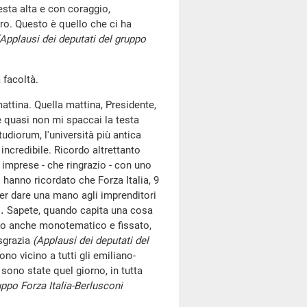
esta alta e con coraggio,
uro. Questo è quello che ci ha
(Applausi dei deputati del gruppo
 facoltà.
mattina. Quella mattina, Presidente,
 e quasi non mi spaccai la testa
udiorum, l'università più antica
ncredibile. Ricordo altrettanto
 imprese - che ringrazio - con uno
 hanno ricordato che Forza Italia, 9
er dare una mano agli imprenditori
do… Sapete, quando capita una cosa
ono anche monotematico e fissato,
isgrazia
(Applausi dei deputati del
no vicino a tutti gli emiliano-
i sono state quel giorno, in tutta
uppo Forza Italia-Berlusconi