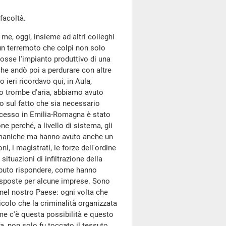
facoltà.
 me, oggi, insieme ad altri colleghi
 un terremoto che colpì non solo
osse l'impianto produttivo di una
che andò poi a perdurare con altre
 ieri ricordavo qui, in Aula,
to trombe d'aria, abbiamo avuto
do sul fatto che sia necessario
ccesso in Emilia-Romagna è stato
e perché, a livello di sistema, gli
le maniche ma hanno avuto anche un
i, i magistrati, le forze dell'ordine
ituazioni di infiltrazione della
saputo rispondere, come hanno
disposte per alcune imprese. Sono
 nel nostro Paese: ogni volta che
ricolo che la criminalità organizzata
ome c'è questa possibilità e questo
fa, non solo fu toccato il tessuto