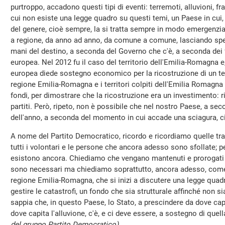
purtroppo, accadono questi tipi di eventi: terremoti, alluvioni, f
cui non esiste una legge quadro su questi temi, un Paese in cui
del genere, cioè sempre, la si tratta sempre in modo emergenzia
a regione, da anno ad anno, da comune a comune, lasciando spess
mani del destino, a seconda del Governo che c'è, a seconda dei 
europea. Nel 2012 fu il caso del territorio dell'Emilia-Romagna e,
europea diede sostegno economico per la ricostruzione di un ter
regione Emilia-Romagna e i territori colpiti dell'Emilia Romagn
fondi, per dimostrare che la ricostruzione era un investimento:
partiti. Però, ripeto, non è possibile che nel nostro Paese, a sec
dell'anno, a seconda del momento in cui accade una sciagura, ci
A nome del Partito Democratico, ricordo e ricordiamo quelle trag
tutti i volontari e le persone che ancora adesso sono sfollate;
esistono ancora. Chiediamo che vengano mantenuti e prorogati 
sono necessari ma chiediamo soprattutto, ancora adesso, come 
regione Emilia-Romagna, che si inizi a discutere una legge quadr
gestire le catastrofi, un fondo che sia strutturale affinché non 
sappia che, in questo Paese, lo Stato, a prescindere da dove cap
dove capita l'alluvione, c'è, e ci deve essere, a sostegno di que
del gruppo Partito Democratico)
.