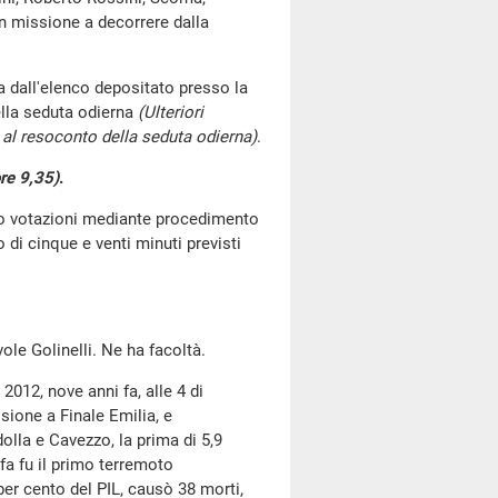
in missione a decorrere dalla
 dall'elenco depositato presso la
lla seduta odierna
(Ulteriori
al resoconto della seduta odierna)
.
re 9,35)
.
go votazioni mediante procedimento
di cinque e venti minuti previsti
vole Golinelli. Ne ha facoltà.
 2012, nove anni fa, alle 4 di
isione a Finale Emilia, e
lla e Cavezzo, la prima di 5,9
 fa fu il primo terremoto
 per cento del PIL, causò 38 morti,