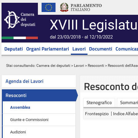
XVIII Legislatu
dal 23/03/2018 - al 12/10/2022
Deputati
Organi Parlamentari
Lavori
Documenti
Comunicaz
Stai consultando:
Camera dei deputati
>
Lavori
>
Resoconti
>
Resoconti dell'As
Agenda dei Lavori
Resoconto d
Resoconti
Stenografico
Sommar
Assemblea
Frontespizio
Indice Alfabe
Giunte e Commissioni
Audizioni