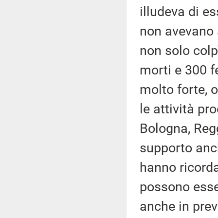
illudeva di 
non avevano 
non solo col
morti e 300 f
molto forte, o
le attività pr
Bologna, Regg
supporto anche
hanno ricorda
possono esser
anche in previ