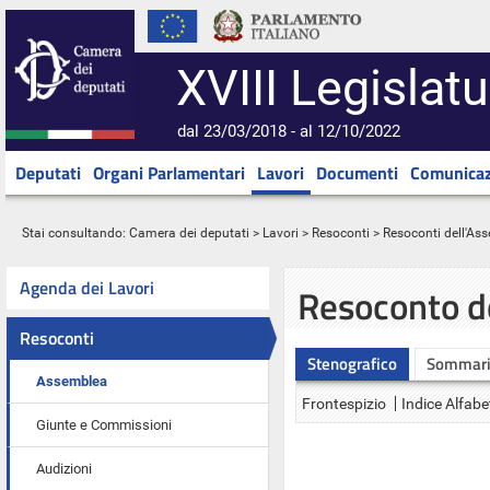
XVIII Legislatu
dal 23/03/2018 - al 12/10/2022
Deputati
Organi Parlamentari
Lavori
Documenti
Comunicaz
Stai consultando:
Camera dei deputati
>
Lavori
>
Resoconti
>
Resoconti dell'As
Agenda dei Lavori
Resoconto d
Resoconti
Stenografico
Sommar
Assemblea
Frontespizio
Indice Alfabe
Giunte e Commissioni
Audizioni