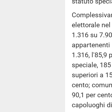
statuto speci
Complessivam
elettorale ne
1.316 su 7.904
appartenenti 
1.316, l'85,9 
speciale, 185
superiori a 15
cento; comuni 
90,1 per cento
capoluoghi di