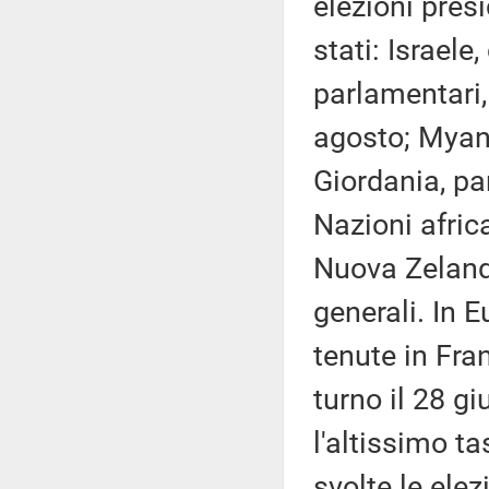
elezioni presi
stati: Israele
parlamentari, 
agosto; Myanm
Giordania, pa
Nazioni afric
Nuova Zelanda
generali. In E
tenute in Fran
turno il 28 g
l'altissimo ta
svolte le elez