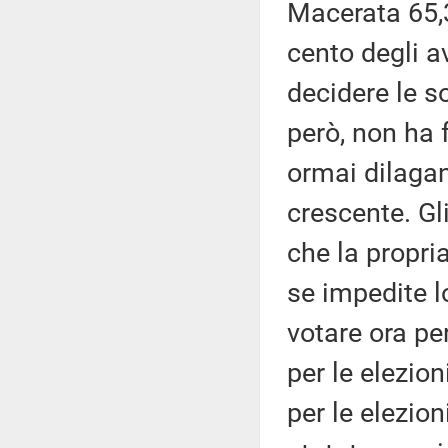
Macerata 65,3
cento degli av
decidere le so
però, non ha 
ormai dilaga
crescente. Gl
che la propri
se impedite l
votare ora per
per le elezio
per le elezion