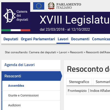
XVIII Legislatu
dal 23/03/2018 - al 12/10/2022
Deputati
Organi Parlamentari
Lavori
Documenti
Comunicaz
Stai consultando:
Camera dei deputati
>
Lavori
>
Resoconti
>
Resoconti dell'As
Agenda dei Lavori
Resoconto d
Resoconti
Stenografico
Sommar
Assemblea
Frontespizio
Indice Alfabe
Giunte e Commissioni
Audizioni