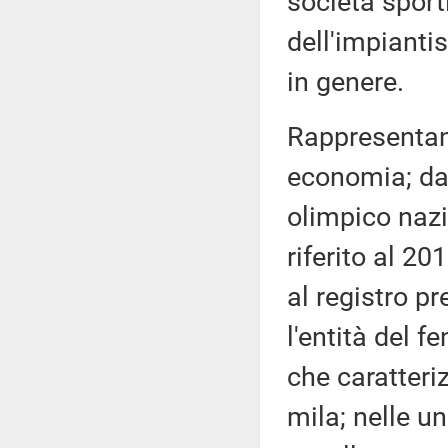
società sporti
dell'impiantis
in genere.
Rappresentant
economia; dai
olimpico nazi
riferito al 20
al registro p
l'entità del f
che caratteri
mila; nelle un