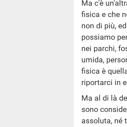
Ma c'è un'altr
fisica e che 
non di più, ed
possiamo pen
nei parchi, f
umida, person
fisica è quel
riportarci in e
Ma al di là d
sono conside
assoluta, né t