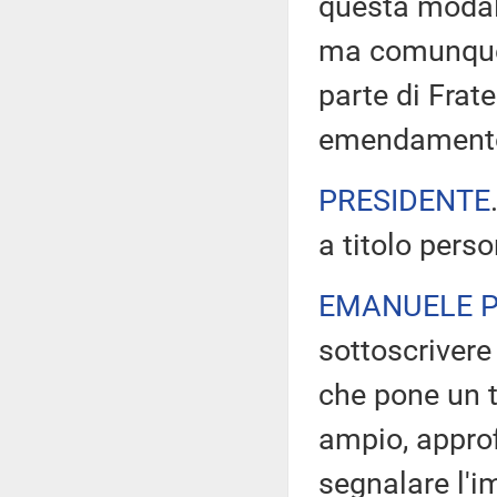
questa modali
ma comunque 
parte di Frate
emendamento, 
PRESIDENTE
a titolo pers
EMANUELE P
sottoscrivere
che pone un t
ampio, appro
segnalare l'i