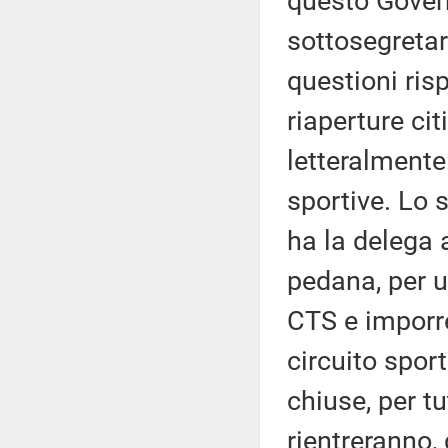
questo Govern
sottosegretari
questioni ris
riaperture ci
letteralmente
sportive. Lo 
ha la delega 
pedana, per u
CTS e imporre
circuito spor
chiuse, per tu
rientreranno,