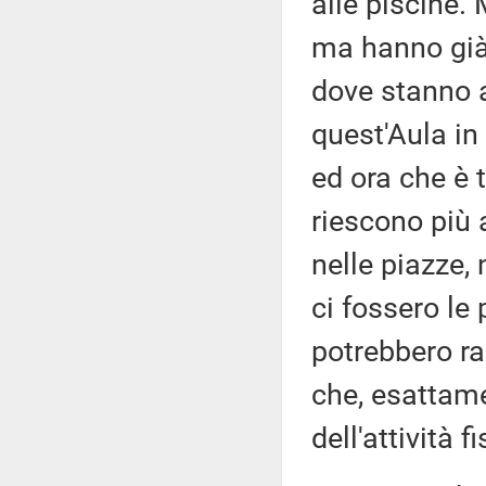
alle piscine. 
ma hanno già 
dove stanno a
quest'Aula in
ed ora che è 
riescono più a
nelle piazze,
ci fossero le
potrebbero ra
che, esattame
dell'attività fi