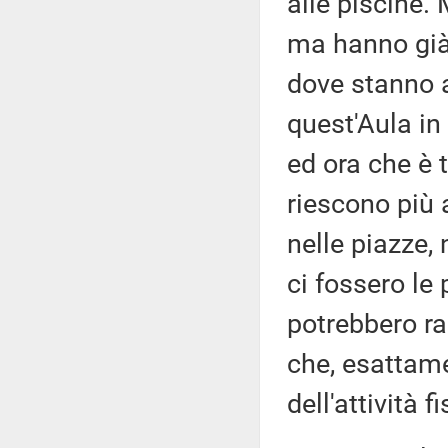
alle piscine. 
ma hanno già 
dove stanno a
quest'Aula in
ed ora che è 
riescono più a
nelle piazze,
ci fossero le
potrebbero ra
che, esattame
dell'attività fi