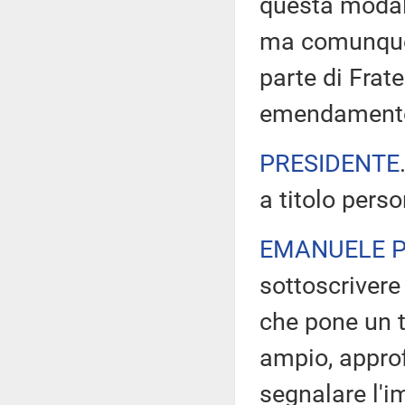
questa modali
ma comunque 
parte di Frate
emendamento, 
PRESIDENTE
a titolo pers
EMANUELE P
sottoscrivere
che pone un t
ampio, appro
segnalare l'i