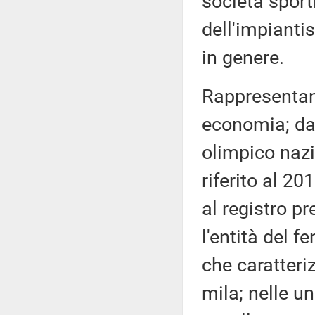
società sporti
dell'impiantis
in genere.
Rappresentant
economia; dai
olimpico nazi
riferito al 20
al registro p
l'entità del f
che caratteri
mila; nelle un