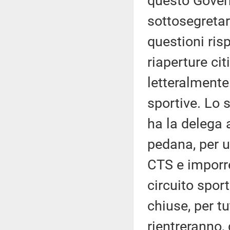
questo Govern
sottosegretari
questioni ris
riaperture ci
letteralmente
sportive. Lo 
ha la delega 
pedana, per u
CTS e imporre
circuito spor
chiuse, per tu
rientreranno,