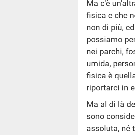
Ma c'è un'altr
fisica e che 
non di più, ed
possiamo pen
nei parchi, f
umida, person
fisica è quel
riportarci in e
Ma al di là d
sono conside
assoluta, né t