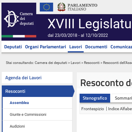
XVIII Legislatu
dal 23/03/2018 - al 12/10/2022
Deputati
Organi Parlamentari
Lavori
Documenti
Comunicaz
Stai consultando:
Camera dei deputati
>
Lavori
>
Resoconti
>
Resoconti dell'As
Agenda dei Lavori
Resoconto d
Resoconti
Stenografico
Sommar
Assemblea
Frontespizio
Indice Alfabe
Giunte e Commissioni
Audizioni