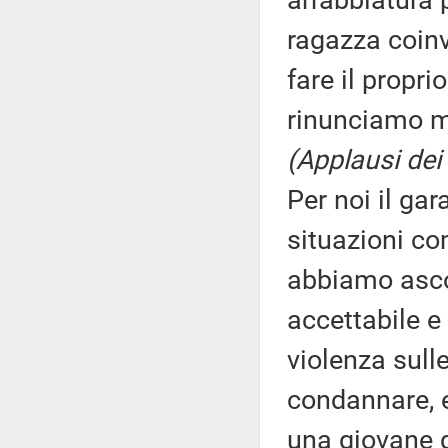
arrabbiatura p
ragazza coinv
fare il propri
rinunciamo ma
(Applausi dei
Per noi il ga
situazioni co
abbiamo ascol
accettabile e
violenza sul
condannare, e
una giovane 