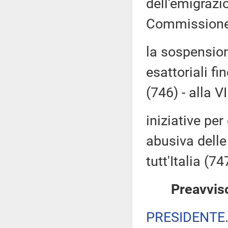
dell'emigrazio
Commissione (
la sospension
esattoriali f
(746) - alla 
iniziative pe
abusiva delle
tutt'Italia (7
Preavviso
PRESIDENTE