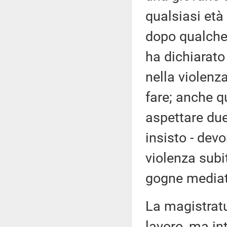
qualsiasi età
dopo qualche 
ha dichiarato 
nella violenza
fare; anche q
aspettare due 
insisto - de
violenza sub
gogne mediati
La magistratu
lavoro, ma i