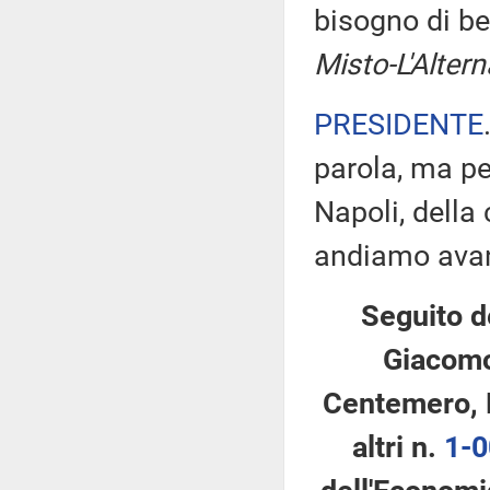
bisogno di be
Misto-L'Altern
PRESIDENTE
parola, ma pe
Napoli, dell
andiamo avan
Seguito d
Giacomon
Centemero, M
altri n.
1-