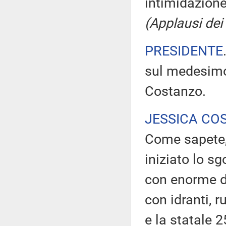
intimidazion
(Applausi dei 
PRESIDENTE
sul medesimo
Costanzo.
JESSICA CO
Come sapete, n
iniziato lo s
con enorme di
con idranti, 
e la statale 