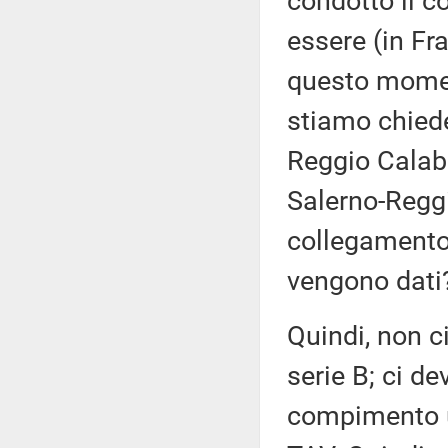
condotto il c
essere (in Fra
questo momento
stiamo chied
Reggio Calab
Salerno-Reggi
collegamento 
vengono dati
Quindi, non c
serie B; ci d
compimento u