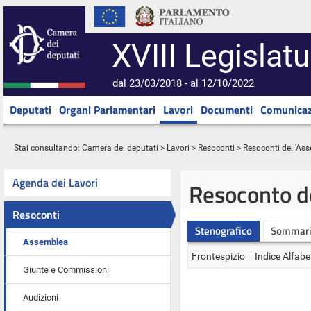
XVIII Legislatu
dal 23/03/2018 - al 12/10/2022
Deputati
Organi Parlamentari
Lavori
Documenti
Comunicaz
Stai consultando:
Camera dei deputati
>
Lavori
>
Resoconti
>
Resoconti dell'As
Agenda dei Lavori
Resoconto d
Resoconti
Stenografico
Sommar
Assemblea
Frontespizio
Indice Alfabe
Giunte e Commissioni
Audizioni