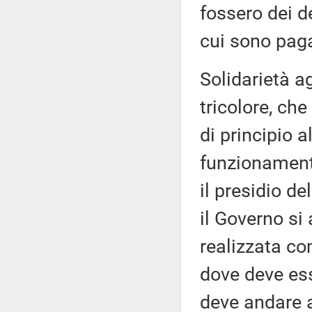
fossero dei d
cui sono paga
Solidarietà a
tricolore, che
di principio a
funzionamento
il presidio de
il Governo si 
realizzata co
dove deve ess
deve andare a