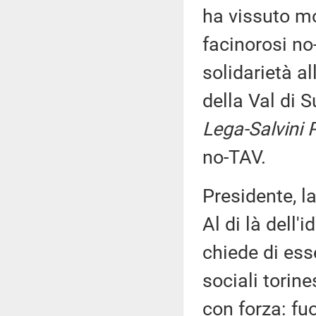
ha vissuto mo
facinorosi no
solidarietà al
della Val di 
Lega-Salvini 
no-TAV.
Presidente, la
Al di là dell'i
chiede di esse
sociali torin
con forza: fuo