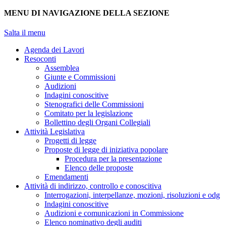
MENU DI NAVIGAZIONE DELLA SEZIONE
Salta il menu
Agenda dei Lavori
Resoconti
Assemblea
Giunte e Commissioni
Audizioni
Indagini conoscitive
Stenografici delle Commissioni
Comitato per la legislazione
Bollettino degli Organi Collegiali
Attività Legislativa
Progetti di legge
Proposte di legge di iniziativa popolare
Procedura per la presentazione
Elenco delle proposte
Emendamenti
Attività di indirizzo, controllo e conoscitiva
Interrogazioni, interpellanze, mozioni, risoluzioni e odg
Indagini conoscitive
Audizioni e comunicazioni in Commissione
Elenco nominativo degli auditi