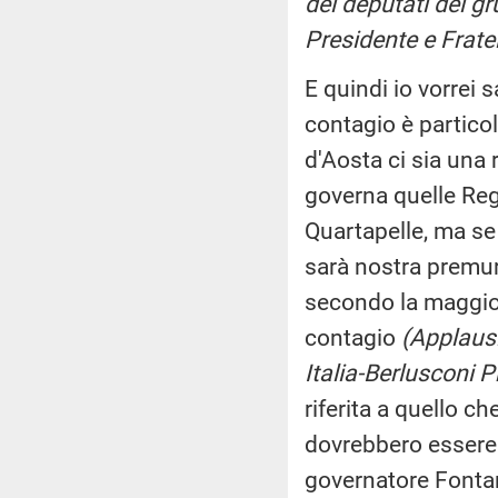
dei deputati dei gr
Presidente e Fratell
E quindi io vorrei
contagio è partico
d'Aosta ci sia una r
governa quelle Reg
Quartapelle, ma se 
sarà nostra premur
secondo la maggiora
contagio
(Applausi
Italia-Berlusconi Pr
riferita a quello ch
dovrebbero essere o
governatore Fontan