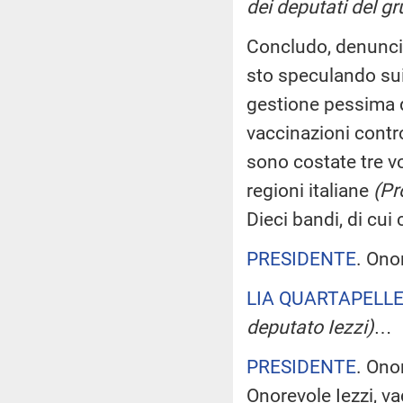
dei deputati del g
Concludo, denuncia
sto speculando sui
gestione pessima de
vaccinazioni contr
sono costate tre vo
regioni italiane
(Pr
Dieci bandi, di cu
PRESIDENTE
. Ono
LIA QUARTAPELL
deputato Iezzi)
…
PRESIDENTE
. Ono
Onorevole Iezzi, v