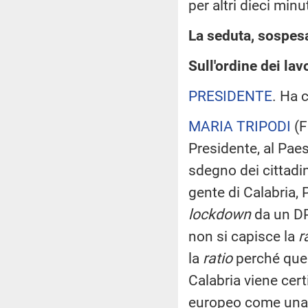
per altri dieci min
La seduta, sospesa 
Sull'ordine dei la
PRESIDENTE
. Ha 
MARIA TRIPODI
(
F
Presidente, al Pae
sdegno dei cittadin
gente di Calabria, 
lockdown
da un DP
non si capisce la
r
la
ratio
perché ques
Calabria viene cert
europeo come una d