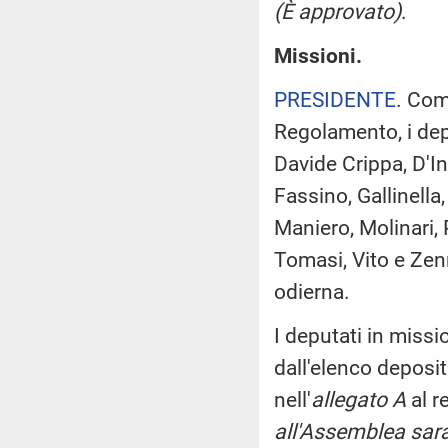
(È approvato)
.
Missioni.
PRESIDENTE
. Com
Regolamento, i deput
Davide Crippa, D'In
Fassino, Gallinella,
Maniero, Molinari, 
Tomasi, Vito e Zen
odierna.
I deputati in miss
dall'elenco deposi
nell'
allegato A
al r
all'Assemblea sara