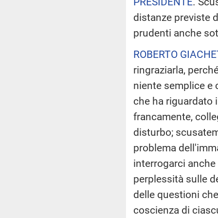
PRESIDENTE
. Scus
distanze previste d
prudenti anche sot
ROBERTO GIACHE
ringraziarla, perch
niente semplice e c
che ha riguardato i
francamente, colleg
disturbo; scusatem
problema dell'imm
interrogarci anche
perplessità sulle 
delle questioni ch
coscienza di ciascu