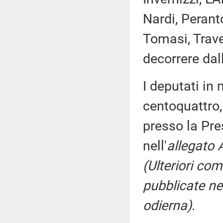
Nardi, Peranto
Tomasi, Trave
decorrere dal
I deputati i
centoquattro,
presso la Pre
nell'
allegato 
(Ulteriori co
pubblicate nel
odierna)
.