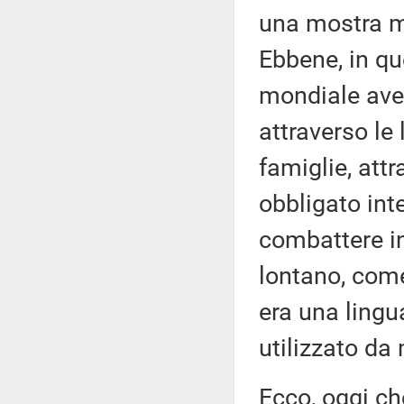
una mostra mo
Ebbene, in qu
mondiale avev
attraverso le 
famiglie, attr
obbligato int
combattere i
lontano, come 
era una lingu
utilizzato da 
Ecco, oggi ch