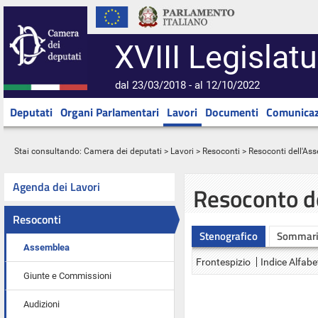
XVIII Legislatu
dal 23/03/2018 - al 12/10/2022
Deputati
Organi Parlamentari
Lavori
Documenti
Comunicaz
Stai consultando:
Camera dei deputati
>
Lavori
>
Resoconti
>
Resoconti dell'As
Agenda dei Lavori
Resoconto d
Resoconti
Stenografico
Sommar
Assemblea
Frontespizio
Indice Alfabe
Giunte e Commissioni
Audizioni