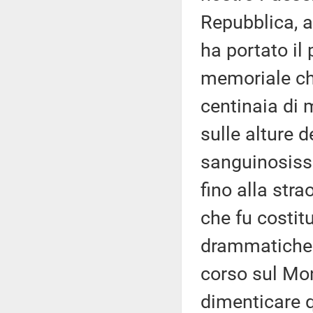
Repubblica, 
ha portato il 
memoriale che 
centinaia di m
sulle alture d
sanguinosissi
fino alla stra
che fu costitu
drammatiche p
corso sul Mo
dimenticare q