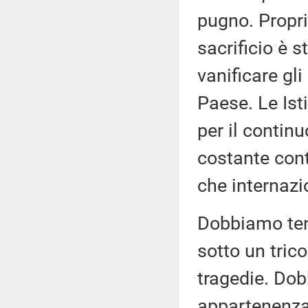
pugno. Propr
sacrificio è 
vanificare gl
Paese. Le Ist
per il contin
costante cont
che internazi
Dobbiamo tene
sotto un trico
tragedie. Dob
appartenenza: