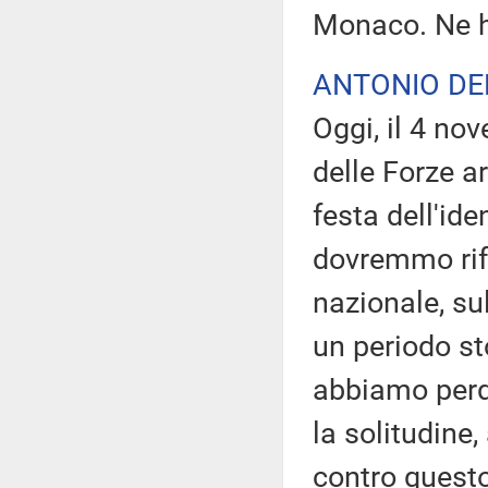
Monaco. Ne h
ANTONIO D
Oggi, il 4 no
delle Forze a
festa dell'ide
dovremmo rifl
nazionale, su
un periodo sto
abbiamo perd
la solitudine
contro questo