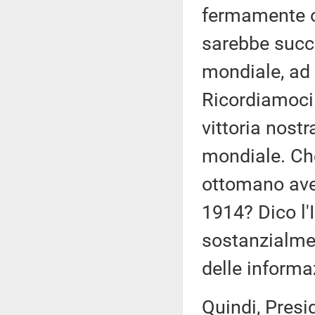
fermamente o
sarebbe succ
mondiale, ad
Ricordiamoci
vittoria nostr
mondiale. Ch
ottomano ave
1914? Dico l
sostanzialme
delle inform
Quindi, Presi