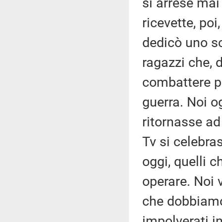
si arrese mai 
ricevette, po
dedicò uno sc
ragazzi che, d
combattere per
guerra. Noi 
ritornasse ad
Tv si celebra
oggi, quelli 
operare. Noi 
che dobbiamo 
impolverati i