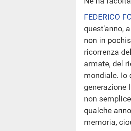
Ne ha facoltà
FEDERICO F
quest'anno, a
non in pochis
ricorrenza de
armate, del ri
mondiale. Io 
generazione l
non semplice
qualche anno f
memoria, cioè