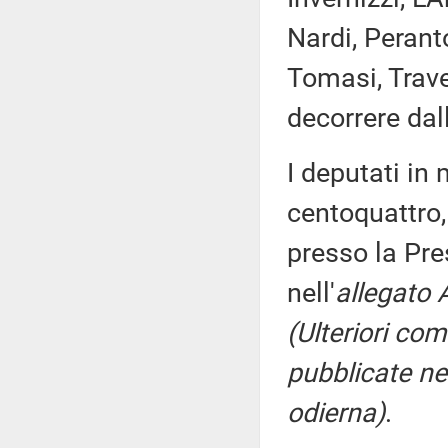
Nardi, Peranto
Tomasi, Trave
decorrere dal
I deputati i
centoquattro,
presso la Pre
nell'
allegato 
(Ulteriori co
pubblicate nel
odierna)
.