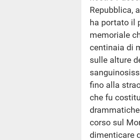
Repubblica, 
ha portato il 
memoriale che 
centinaia di m
sulle alture d
sanguinosissi
fino alla stra
che fu costitu
drammatiche p
corso sul Mo
dimenticare q