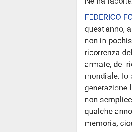
Ne ha facoltà
FEDERICO F
quest'anno, a
non in pochis
ricorrenza de
armate, del ri
mondiale. Io 
generazione l
non semplice
qualche anno f
memoria, cioè