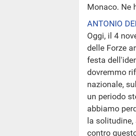
Monaco. Ne h
ANTONIO D
Oggi, il 4 no
delle Forze a
festa dell'ide
dovremmo rifl
nazionale, su
un periodo sto
abbiamo perd
la solitudine
contro questo