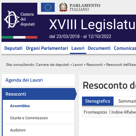
XVIII Legislatu
dal 23/03/2018 - al 12/10/2022
Deputati
Organi Parlamentari
Lavori
Documenti
Comunicaz
Stai consultando:
Camera dei deputati
>
Lavori
>
Resoconti
>
Resoconti dell'As
Agenda dei Lavori
Resoconto d
Resoconti
Stenografico
Sommar
Assemblea
Frontespizio
Indice Alfabe
Giunte e Commissioni
Audizioni