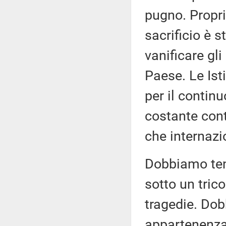
pugno. Propr
sacrificio è 
vanificare gl
Paese. Le Ist
per il contin
costante cont
che internazi
Dobbiamo tene
sotto un trico
tragedie. Dob
appartenenza: