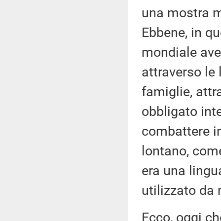
una mostra mo
Ebbene, in qu
mondiale avev
attraverso le 
famiglie, attr
obbligato int
combattere i
lontano, come 
era una lingu
utilizzato da 
Ecco, oggi ch