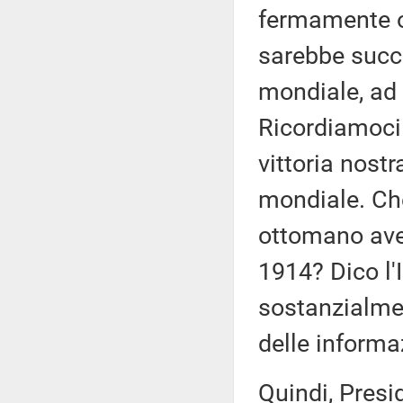
fermamente o
sarebbe succ
mondiale, ad
Ricordiamoci
vittoria nostr
mondiale. Ch
ottomano ave
1914? Dico l
sostanzialme
delle inform
Quindi, Presi