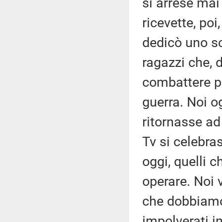
si arrese mai 
ricevette, po
dedicò uno sc
ragazzi che, d
combattere per
guerra. Noi 
ritornasse ad
Tv si celebra
oggi, quelli 
operare. Noi 
che dobbiamo 
impolverati i