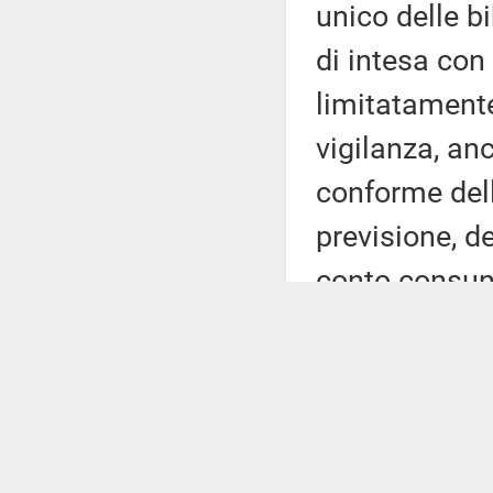
unico delle bi
di intesa con
limitatamente 
vigilanza, anc
conforme dell
previsione, de
conto consunti
nominati dal d
dell'articolo
marzo 2001, n
suddetti istit