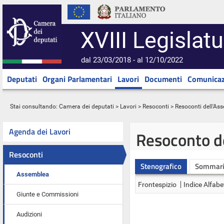
XVIII Legislatu
dal 23/03/2018 - al 12/10/2022
Deputati
Organi Parlamentari
Lavori
Documenti
Comunicaz
Stai consultando:
Camera dei deputati
>
Lavori
>
Resoconti
>
Resoconti dell'As
Agenda dei Lavori
Resoconto d
Resoconti
Stenografico
Sommar
Assemblea
Frontespizio
Indice Alfabe
Giunte e Commissioni
Audizioni