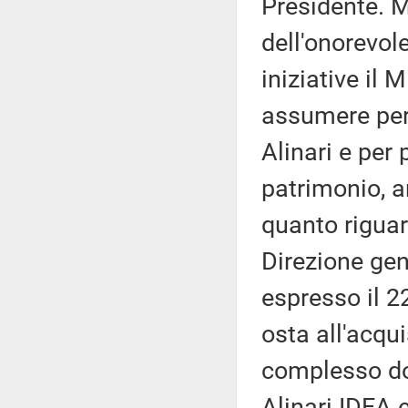
Presidente. M
dell'onorevol
iniziative il 
assumere per 
Alinari e per 
patrimonio, a
quanto riguar
Direzione gen
espresso il 2
osta all'acqu
complesso doc
Alinari IDEA 