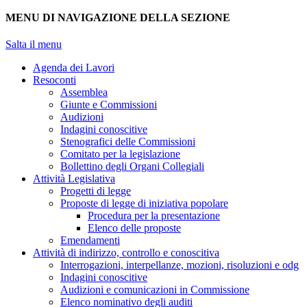
MENU DI NAVIGAZIONE DELLA SEZIONE
Salta il menu
Agenda dei Lavori
Resoconti
Assemblea
Giunte e Commissioni
Audizioni
Indagini conoscitive
Stenografici delle Commissioni
Comitato per la legislazione
Bollettino degli Organi Collegiali
Attività Legislativa
Progetti di legge
Proposte di legge di iniziativa popolare
Procedura per la presentazione
Elenco delle proposte
Emendamenti
Attività di indirizzo, controllo e conoscitiva
Interrogazioni, interpellanze, mozioni, risoluzioni e odg
Indagini conoscitive
Audizioni e comunicazioni in Commissione
Elenco nominativo degli auditi