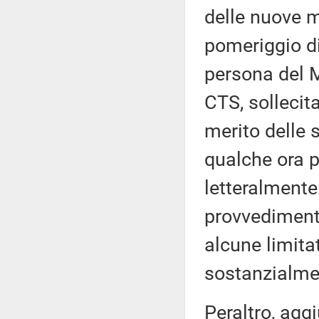
delle nuove m
pomeriggio di
persona del M
CTS, sollecit
merito delle 
qualche ora pi
letteralmente
provvedimenti
alcune limita
sostanzialme
Peraltro, agg