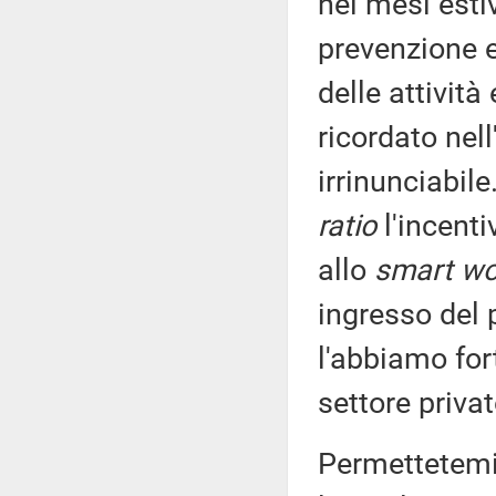
nei mesi esti
prevenzione e
delle attivit
ricordato nel
irrinunciabi
ratio
l'incent
allo
smart wo
ingresso del 
l'abbiamo fo
settore privat
Permettetemi