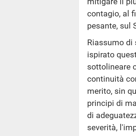
mitigare il pi
contagio, al f
pesante, sul S
Riassumo di s
ispirato ques
sottolineare 
continuità co
merito, sin qu
principi di m
di adeguatezz
severità, l'i