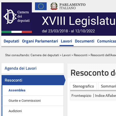
XVIII Legislatu
dal 23/03/2018 - al 12/10/2022
Deputati
Organi Parlamentari
Lavori
Documenti
Comunicaz
Stai consultando:
Camera dei deputati
>
Lavori
>
Resoconti
>
Resoconti dell'As
Agenda dei Lavori
Resoconto d
Resoconti
Stenografico
Sommar
Assemblea
Frontespizio
Indice Alfabe
Giunte e Commissioni
Audizioni