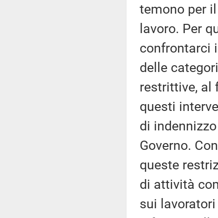
temono per il 
lavoro. Per q
confrontarci
delle categor
restrittive, a
questi interve
di indennizz
Governo. Cons
queste restri
di attività co
sui lavoratori