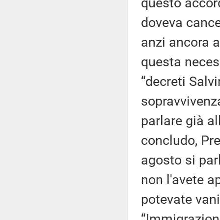
questo accord
doveva cancell
anzi ancora 
questa necess
“decreti Salv
sopravvivenza
parlare già al
concludo, Pre
agosto si par
non l'avete a
potevate vanif
“Immigrazione