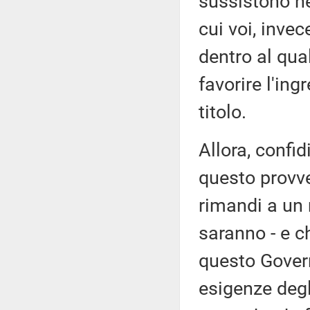
sussistono ne
cui voi, inve
dentro al qua
favorire l'in
titolo.
Allora, confid
questo provve
rimandi a un
saranno - e c
questo Govern
esigenze degli