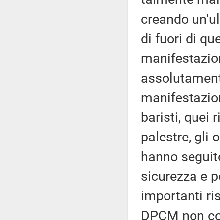
creando un'u
di fuori di q
manifestazion
assolutament
manifestazioni
baristi, quei r
palestre, gli 
hanno seguito
sicurezza e p
importanti ri
DPCM non con