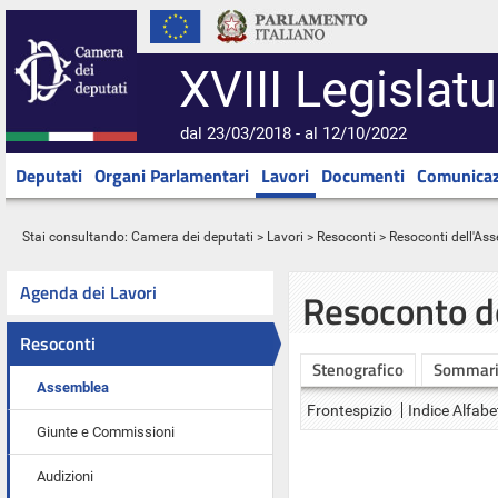
XVIII Legislatu
dal 23/03/2018 - al 12/10/2022
Deputati
Organi Parlamentari
Lavori
Documenti
Comunicaz
Stai consultando:
Camera dei deputati
>
Lavori
>
Resoconti
>
Resoconti dell'As
Agenda dei Lavori
Resoconto d
Resoconti
Stenografico
Sommar
Assemblea
Frontespizio
Indice Alfabe
Giunte e Commissioni
Audizioni