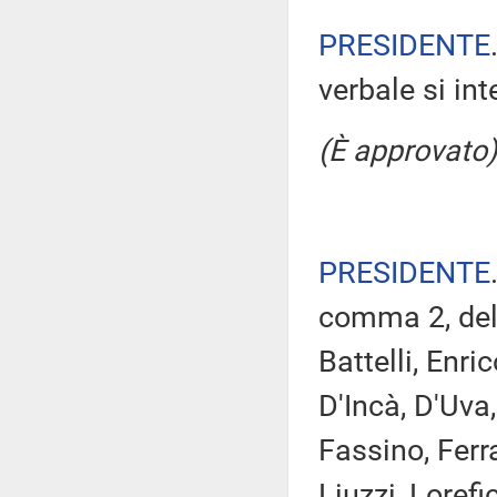
PRESIDENTE
verbale si in
(È approvato)
PRESIDENTE
comma 2, del 
Battelli, Enri
D'Incà, D'Uva
Fassino, Ferra
Liuzzi, Loref