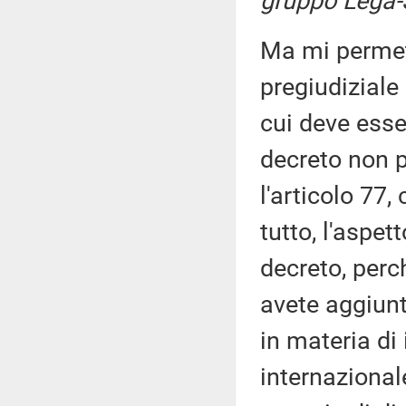
gruppo Lega-S
Ma mi permett
pregiudiziale
cui deve ess
decreto non 
l'articolo 77
tutto, l'aspet
decreto, perch
avete aggiunt
in materia di
internazional