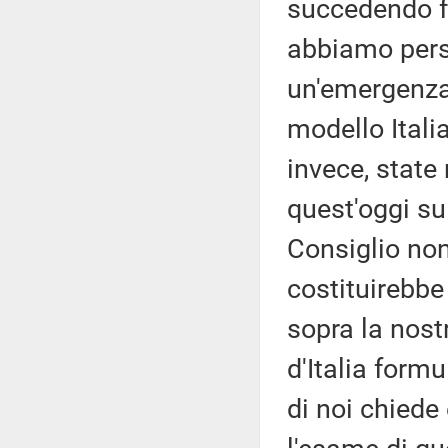
succedendo f
abbiamo perso
un'emergenza.
modello Itali
invece, state
quest'oggi su
Consiglio no
costituirebbe
sopra la nost
d'Italia form
di noi chiede