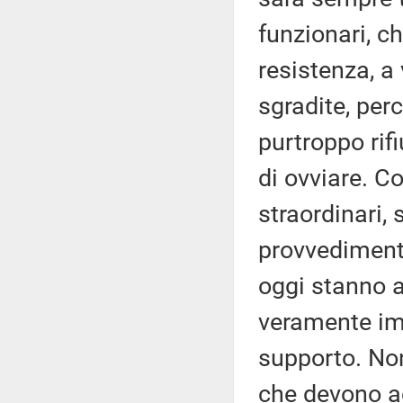
funzionari, c
resistenza, a 
sgradite, per
purtroppo rif
di ovviare. C
straordinari,
provvedimenti
oggi stanno a
veramente imp
supporto. No
che devono ac