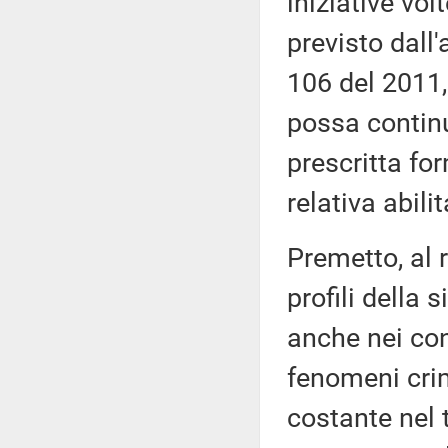
iniziative vo
previsto dall
106 del 2011,
possa continu
prescritta fo
relativa abili
Premetto, al 
profili della 
anche nei con
fenomeni crim
costante nel 