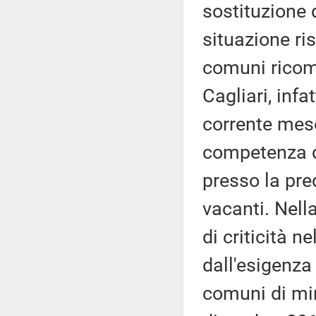
sostituzione d
situazione ri
comuni ricompr
Cagliari, infa
corrente mese
competenza de
presso la pre
vacanti. Nell
di criticità n
dall'esigenza
comuni di mi