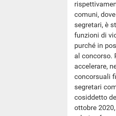
rispettivament
comuni, dove 
segretari, è s
funzioni di vi
purché in pos
al concorso. P
accelerare, n
concorsuali f
segretari comu
cosiddetto de
ottobre 2020,