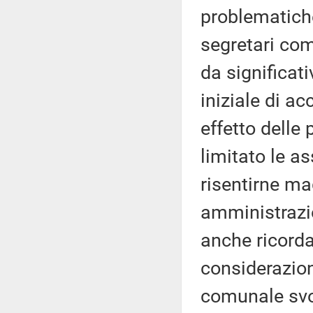
problematiche
segretari comu
da significat
iniziale di ac
effetto delle
limitato le a
risentirne ma
amministrazio
anche ricorda
considerazione
comunale svo