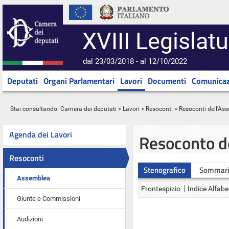
XVIII Legislatu
dal 23/03/2018 - al 12/10/2022
Deputati
Organi Parlamentari
Lavori
Documenti
Comunicaz
Stai consultando:
Camera dei deputati
>
Lavori
>
Resoconti
>
Resoconti dell'As
Agenda dei Lavori
Resoconto d
Resoconti
Stenografico
Sommar
Assemblea
Frontespizio
Indice Alfabe
Giunte e Commissioni
Audizioni