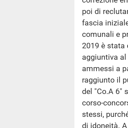
correzione en
poi di recluta
fascia inizial
comunali e pr
2019 è stata 
aggiuntiva al
ammessi a pa
raggiunto il 
del "Co.A 6" s
corso-concors
stessi, purc
di idoneità. 