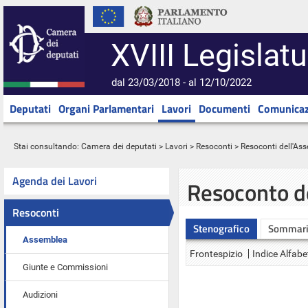
XVIII Legislatu
dal 23/03/2018 - al 12/10/2022
Deputati
Organi Parlamentari
Lavori
Documenti
Comunicaz
Stai consultando:
Camera dei deputati
>
Lavori
>
Resoconti
>
Resoconti dell'As
Agenda dei Lavori
Resoconto d
Resoconti
Stenografico
Sommar
Assemblea
Frontespizio
Indice Alfabe
Giunte e Commissioni
Audizioni