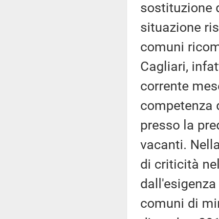
sostituzione d
situazione ri
comuni ricompr
Cagliari, infa
corrente mese
competenza de
presso la pre
vacanti. Nell
di criticità n
dall'esigenza
comuni di mi