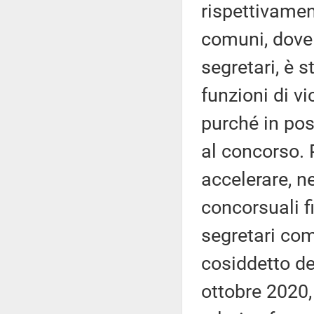
rispettivament
comuni, dove 
segretari, è s
funzioni di vi
purché in pos
al concorso. P
accelerare, n
concorsuali f
segretari comu
cosiddetto de
ottobre 2020,