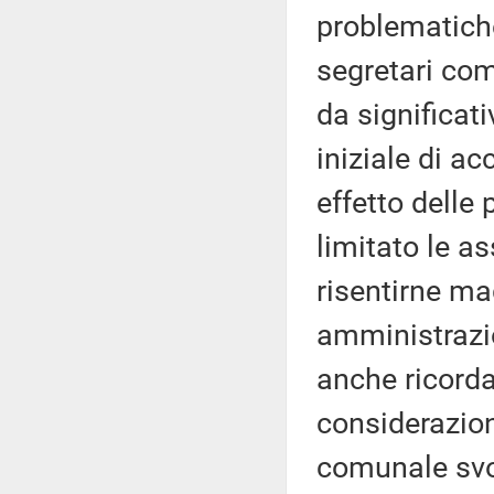
problematiche
segretari comu
da significat
iniziale di ac
effetto delle
limitato le a
risentirne ma
amministrazio
anche ricorda
considerazione
comunale svo