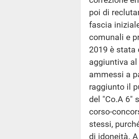
correzione en
poi di recluta
fascia inizial
comunali e pr
2019 è stata 
aggiuntiva al
ammessi a pa
raggiunto il 
del "Co.A 6" s
corso-concors
stessi, purc
di idoneità. 