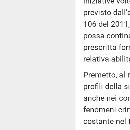
iniziative vo
previsto dall
106 del 2011,
possa continu
prescritta fo
relativa abili
Premetto, al 
profili della 
anche nei con
fenomeni crim
costante nel 