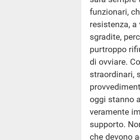
funzionari, c
resistenza, a 
sgradite, per
purtroppo rif
di ovviare. C
straordinari,
provvedimenti
oggi stanno a
veramente imp
supporto. No
che devono ac