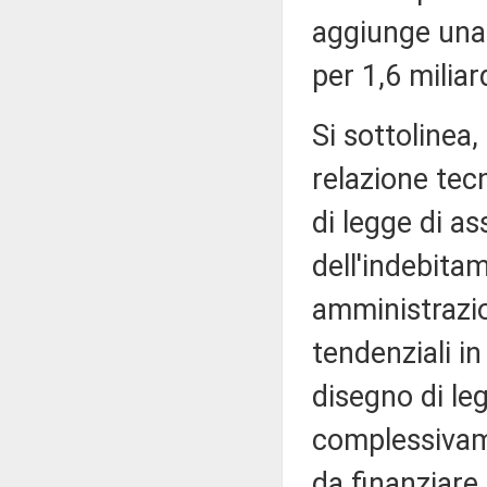
aggiunge una 
per 1,6 miliard
Si sottolinea
relazione tec
di legge di as
dell'indebita
amministrazio
tendenziali in
disegno di l
complessivam
da finanziare 