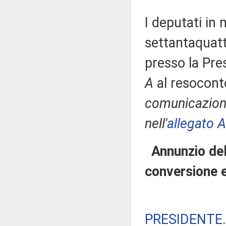
I deputati i
settantaquatt
presso la Pre
A
al resocont
comunicazioni
nell'
allegato A
Annunzio del
conversione 
PRESIDENTE