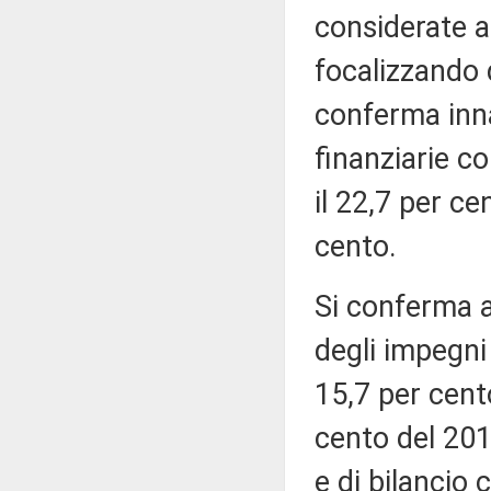
considerate a
focalizzando d
conferma innan
finanziarie c
il 22,7 per ce
cento.
Si conferma al
degli impegni 
15,7 per cento
cento del 201
e di bilancio 