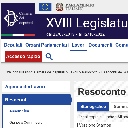
XVIII Legislatu
dal 23/03/2018 - al 12/10/2022
Deputati
Organi Parlamentari
Lavori
Documenti
Comu
Accesso rapido
Stai consultando:
Camera dei deputati
>
Lavori
>
Resoconti
>
Resoconti dell'
Agenda dei Lavori
Resoconto 
Resoconti
Stenografico
Somma
Assemblea
Frontespizio
Indice Alfab
Giunte e Commissioni
Versione Stampa