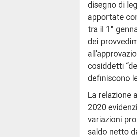
disegno di le
apportate con
tra il 1° genn
dei provvedim
all'approvazion
cosiddetti “dec
definiscono le
La relazione 
2020 evidenzi
variazioni p
saldo netto da