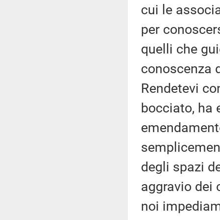
cui le associ
per conoscers
quelli che gu
conoscenza di
Rendetevi co
bocciato, ha 
emendamento d
semplicement
degli spazi d
aggravio dei 
noi impediamo 