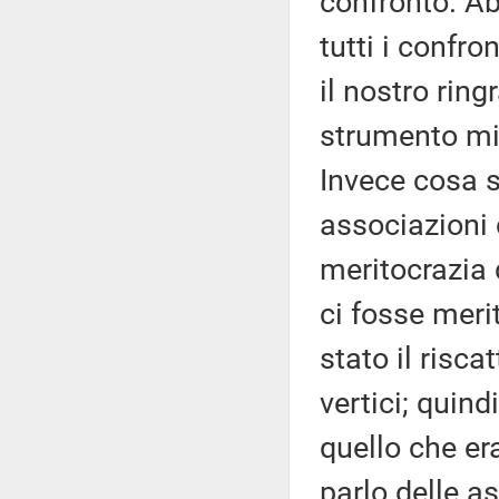
confronto. A
tutti i confro
il nostro ring
strumento migl
Invece cosa 
associazioni 
meritocrazia 
ci fosse meri
stato il risca
vertici; quin
quello che er
parlo delle as