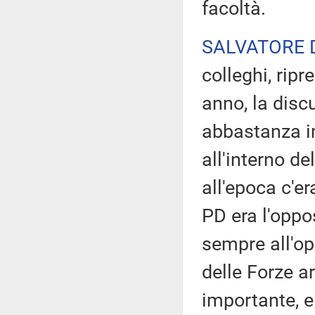
facoltà.
SALVATORE 
colleghi, rip
anno, la disc
abbastanza i
all'interno d
all'epoca c'er
PD era l'oppos
sempre all'opp
delle Forze a
importante, e 