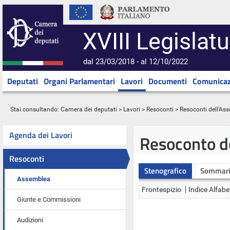
XVIII Legislatu
dal 23/03/2018 - al 12/10/2022
Deputati
Organi Parlamentari
Lavori
Documenti
Comunicaz
Stai consultando:
Camera dei deputati
>
Lavori
>
Resoconti
>
Resoconti dell'As
Agenda dei Lavori
Resoconto d
Resoconti
Stenografico
Sommar
Assemblea
Frontespizio
Indice Alfabe
Giunte e Commissioni
Audizioni