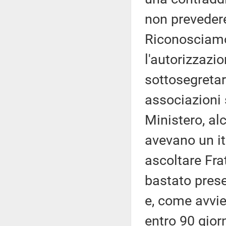
non prevedere
Riconosciamo
l'autorizzazi
sottosegretari
associazioni 
Ministero, al
avevano un it
ascoltare Frat
bastato prese
e, come avvie
entro 90 gior