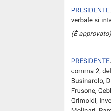
PRESIDENTE
verbale si in
(È approvato)
PRESIDENTE
comma 2, del 
Businarolo, Da
Frusone, Gebh
Grimoldi, Inve
Molinari, Par