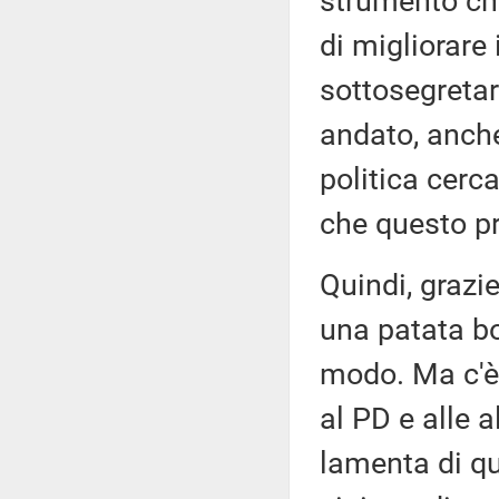
strumento ch
di migliorare 
sottosegretar
andato, anche
politica cerc
che questo pr
Quindi, grazi
una patata bo
modo. Ma c'è 
al PD e alle a
lamenta di qu