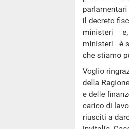
parlamentari 
il decreto fis
ministeri – e,
ministeri - è 
che stiamo p
Voglio ringraz
della Ragione
e delle finan
carico di lav
riusciti a d
Invitalia, Cas