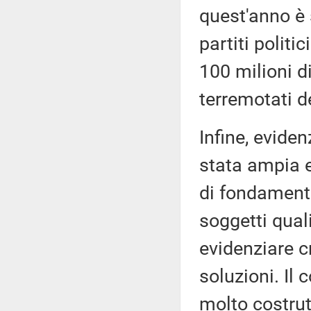
quest'anno è s
partiti politi
100 milioni d
terremotati de
Infine, evide
stata ampia e
di fondamental
soggetti qual
evidenziare cr
soluzioni. Il 
molto costrut