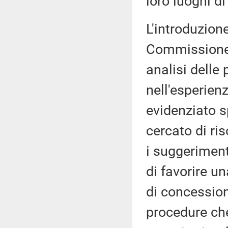
loro luoghi di
L'introduzion
Commissione 
analisi dell
nell'esperien
evidenziato s
cercato di ri
i suggerimenti
di favorire u
di concession
procedure che