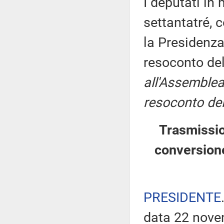
I deputati i
settantatré, 
la Presidenza
resoconto de
all'Assemblea
resoconto del
Trasmissio
conversion
PRESIDENTE
data 22 nove