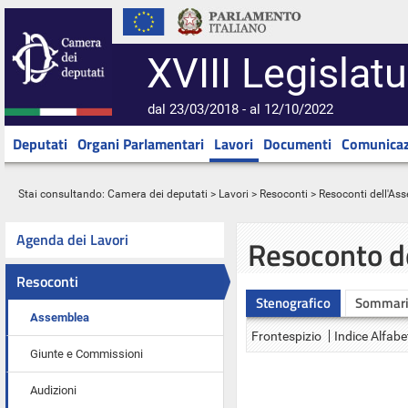
XVIII Legislatu
dal 23/03/2018 - al 12/10/2022
Deputati
Organi Parlamentari
Lavori
Documenti
Comunicaz
Stai consultando:
Camera dei deputati
>
Lavori
>
Resoconti
>
Resoconti dell'As
Agenda dei Lavori
Resoconto d
Resoconti
Stenografico
Sommar
Assemblea
Frontespizio
Indice Alfabe
Giunte e Commissioni
Audizioni