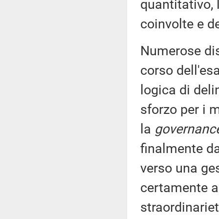
quantitativo, 
coinvolte e d
Numerose disp
corso dell'es
logica di del
sforzo per i m
la
governanc
finalmente da
verso una ge
certamente an
straordinariet