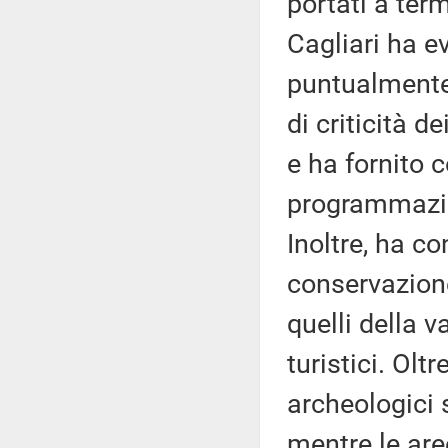
portati a term
Cagliari ha ev
puntualmente
di criticità 
e ha fornito 
programmazio
Inoltre, ha c
conservazione
quelli della v
turistici. Oltr
archeologici 
mentre le ar