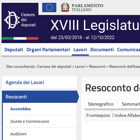
XVIII Legislatu
dal 23/03/2018 - al 12/10/2022
Deputati
Organi Parlamentari
Lavori
Documenti
Comunicaz
Stai consultando:
Camera dei deputati
>
Lavori
>
Resoconti
>
Resoconti dell'As
Agenda dei Lavori
Resoconto d
Resoconti
Stenografico
Sommar
Assemblea
Frontespizio
Indice Alfabe
Giunte e Commissioni
Audizioni