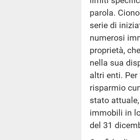
limiti specifi
parola. Ciono
serie di inizi
numerosi immob
proprietà, ch
nella sua disp
altri enti. Per
risparmio cum
stato attuale,
immobili in l
del 31 dicem