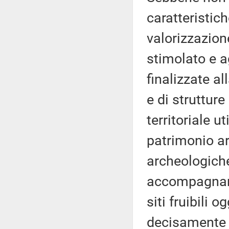
caratteristic
valorizzazio
stimolato e ag
finalizzate al
e di strutture
territoriale u
patrimonio ar
archeologiche
accompagname
siti fruibili 
decisamente s