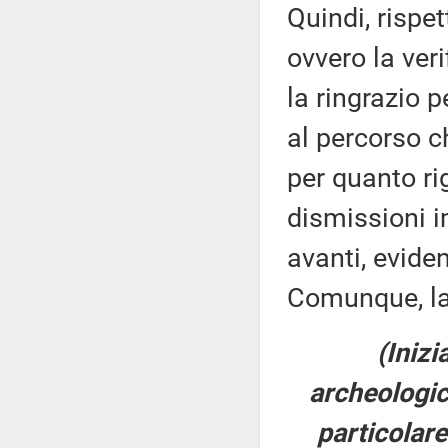
Quindi, risp
ovvero la ver
la ringrazio p
al percorso ch
per quanto ri
dismissioni i
avanti, evide
Comunque, la 
(Inizi
archeologic
particolar