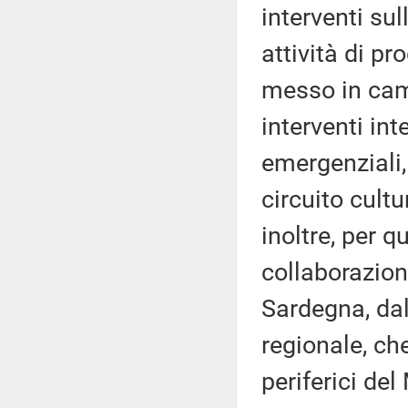
interventi sul
attività di p
messo in camp
interventi int
emergenziali,
circuito cult
inoltre, per q
collaborazion
Sardegna, da
regionale, che
periferici del