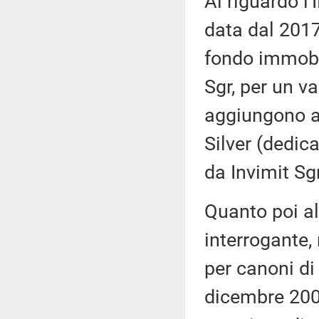
Al riguardo l'
data dal 2017
fondo immobil
Sgr, per un va
aggiungono an
Silver (dedic
da Invimit Sgr
Quanto poi al
interrogante, 
per canoni di
dicembre 2003,