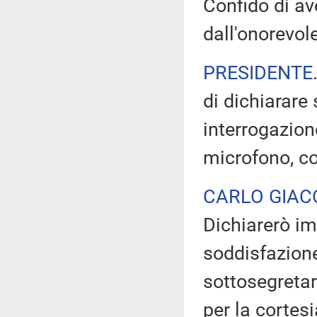
Confido di ave
dall'onorevol
PRESIDENTE
di dichiarare 
interrogazion
microfono, co
CARLO GIA
Dichiarerò i
soddisfazione 
sottosegretar
per la cortesi