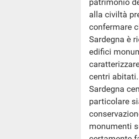
patrimonio de
alla civiltà 
confermare ch
Sardegna è ri
edifici monume
caratterizzar
centri abitati
Sardegna cent
particolare si
conservazione
monumenti sul
certamente fa