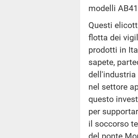
modelli AB41
Questi elicot
flotta dei vig
prodotti in I
sapete, partec
dell'industri
nel settore a
questo invest
per supportar
il soccorso t
del ponte Mor