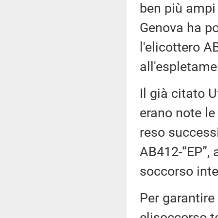
ben più ampi d
Genova ha pot
l'elicottero 
all'espletame
Il già citato 
erano note le
reso successi
AB412-“EP”, al
soccorso inte
Per garantire
elisoccorso t