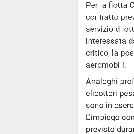
Per la flotta 
contratto prev
servizio di o
interessata d
critico, la po
aeromobili.
Analoghi profi
elicotteri pe
sono in eserci
L'impiego co
previsto dur