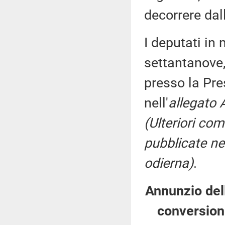
decorrere dal
I deputati i
settantanove,
presso la Pre
nell'
allegato 
(Ulteriori co
pubblicate nel
odierna)
.
Annunzio dell
conversion