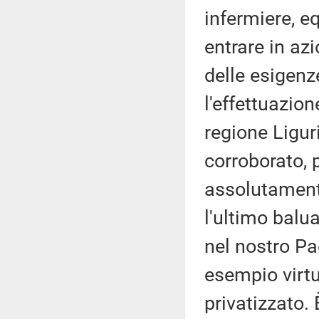
infermiere, e
entrare in a
delle esigen
l'effettuazio
regione Ligur
corroborato, p
assolutament
l'ultimo balu
nel nostro Pa
esempio virt
privatizzato. 