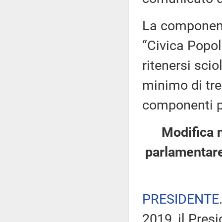
La component
“Civica Popol
ritenersi sci
minimo di tre
componenti po
Modifica 
parlamentare 
PRESIDENTE
2019, il Pres