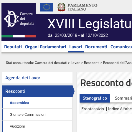
XVIII Legislatu
dal 23/03/2018 - al 12/10/2022
Deputati
Organi Parlamentari
Lavori
Documenti
Comunicaz
Stai consultando:
Camera dei deputati
>
Lavori
>
Resoconti
>
Resoconti dell'As
Agenda dei Lavori
Resoconto d
Resoconti
Stenografico
Sommar
Assemblea
Frontespizio
Indice Alfabe
Giunte e Commissioni
Audizioni