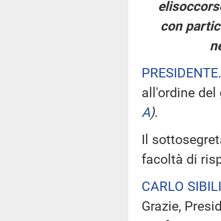
elisoccorso
con partic
ne
PRESIDENTE
all'ordine de
A
)
.
Il sottosegret
facoltà di ri
CARLO SIBIL
Grazie, Presid