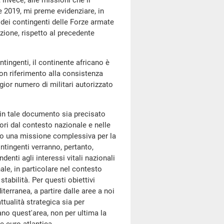
, invece, alle missioni che il
 2019, mi preme evidenziare, in
ei contingenti delle Forze armate
uzione, rispetto al precedente
ntingenti, il continente africano è
on riferimento alla consistenza
ggior numero di militari autorizzato
in tale documento sia precisato
uori dal contesto nazionale e nelle
endo una missione complessiva per la
ontingenti verranno, pertanto,
denti agli interessi vitali nazionali
ale, in particolare nel contesto
stabilità. Per questi obiettivi
terranea, a partire dalle aree a noi
ttualità strategica sia per
sano quest'area, non per ultima la