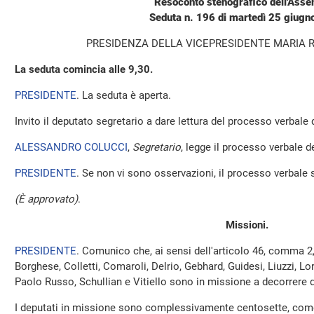
Resoconto stenografico dell'Ass
Seduta n. 196 di martedì 25 giug
PRESIDENZA DELLA VICEPRESIDENTE MARIA 
La seduta comincia alle 9,30.
PRESIDENTE
. La seduta è aperta.
Invito il deputato segretario a dare lettura del processo verbale
ALESSANDRO COLUCCI
,
Segretario
, legge il processo verbale d
PRESIDENTE
. Se non vi sono osservazioni, il processo verbale 
(È approvato)
.
Missioni.
PRESIDENTE
. Comunico che, ai sensi dell'articolo 46, comma 2
Borghese, Colletti, Comaroli, Delrio, Gebhard, Guidesi, Liuzzi, Lo
Paolo Russo, Schullian e Vitiello sono in missione a decorrere d
I deputati in missione sono complessivamente centosette, come 