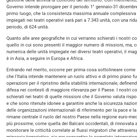
gestione delle attività di controllo del territorio. Con riferimento
Governo intende prorogare per il periodo 1° gennaio-31 dicembre
primo luogo, che la consistenza massima annuale complessiva d
impiegati nei teatri operativi sarà pari a 7.343 unità, con una rid
periodo, di 624 unità.
Quanto alle aree geografiche in cui verranno schierati i nostri co
quello in cui sono presenti il maggior numero di missioni, ma, c
numerica delle unità impiegate nei diversi teatri operativi, il ma
è in Asia, a seguire in Europa e Africa.
Entrando nel merito, occorre per prima cosa sottolineare come 
che l'Italia intende mantenere un ruolo attivo e di primo piano f
operazioni per il ripristino della stabilità internazionale, defin
difesa nei contesti di maggiore rilevanza per il Paese. I nostri c
schierati nei teatri di quelle missioni che il Governo valuta rispon
e che sono ritenute idonee a garantire anche la sicurezza nazion
delle organizzazioni internazionali di riferimento per la pace e la 
rimane centrale il ruolo del nostro Paese nella regione euro-medi
più prossime, come quella dei Balcani occidentali, di rinnovata a
monitorare le criticità correlate ai flussi migratori che attraver