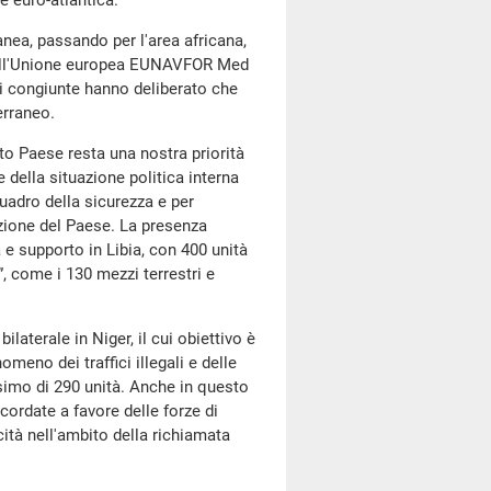
e euro-atlantica.
nea, passando per l'area africana,
e dell'Unione europea EUNAVFOR Med
i congiunte hanno deliberato che
erraneo.
sto Paese resta una nostra priorità
 della situazione politica interna
uadro della sicurezza e per
zazione del Paese. La presenza
 e supporto in Libia, con 400 unità
”, come i 130 mezzi terrestri e
ilaterale in Niger, il cui obiettivo è
meno dei traffici illegali e delle
simo di 290 unità. Anche in questo
ncordate a favore delle forze di
acità nell'ambito della richiamata