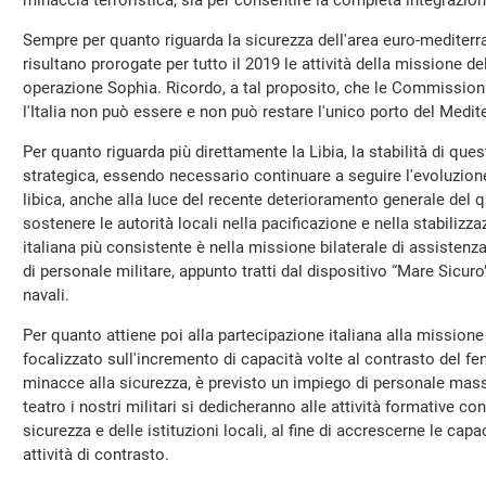
minaccia terroristica, sia per consentire la completa integrazion
Sempre per quanto riguarda la sicurezza dell'area euro-mediterra
risultano prorogate per tutto il 2019 le attività della mission
operazione Sophia. Ricordo, a tal proposito, che le Commission
l'Italia non può essere e non può restare l'unico porto del Medit
Per quanto riguarda più direttamente la Libia, la stabilità di que
strategica, essendo necessario continuare a seguire l'evoluzione
libica, anche alla luce del recente deterioramento generale del q
sostenere le autorità locali nella pacificazione e nella stabiliz
italiana più consistente è nella missione bilaterale di assistenza
di personale militare, appunto tratti dal dispositivo “Mare Sicuro
navali.
Per quanto attiene poi alla partecipazione italiana alla missione b
focalizzato sull'incremento di capacità volte al contrasto del feno
minacce alla sicurezza, è previsto un impiego di personale mas
teatro i nostri militari si dedicheranno alle attività formative co
sicurezza e delle istituzioni locali, al fine di accrescerne le cap
attività di contrasto.