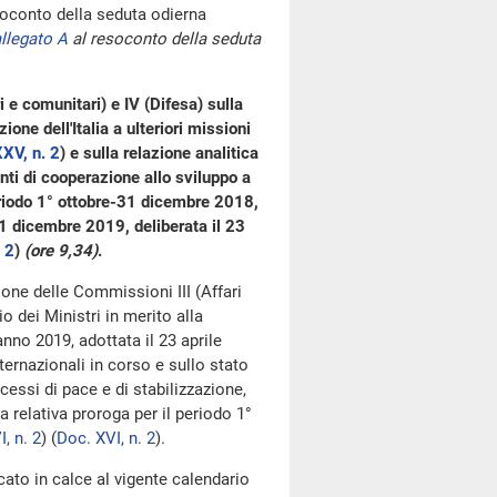
oconto della seduta odierna
llegato A
al resoconto della seduta
i e comunitari) e IV (Difesa) sulla
ione dell'Italia a ulteriori missioni
XV, n. 2
) e sulla relazione analitica
enti di cooperazione allo sviluppo a
periodo 1° ottobre-31 dicembre 2018,
31 dicembre 2019, deliberata il 23
 2
)
(ore 9,34)
.
zione delle Commissioni III (Affari
o dei Ministri in merito alla
'anno 2019, adottata il 23 aprile
nternazionali in corso e sullo stato
cessi di pace e di stabilizzazione,
a relativa proroga per il periodo 1°
, n. 2
) (
Doc. XVI, n. 2
).
cato in calce al vigente calendario