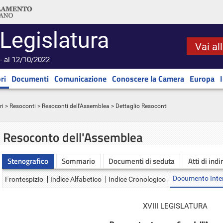
 Legislatura
Vai al
- al 12/10/2022
ri
Documenti
Comunicazione
Conoscere la Camera
Europa
ri
>
Resoconti
>
Resoconti dell'Assemblea
> Dettaglio Resoconti
Resoconto dell'Assemblea
Stenografico
Sommario
Documenti di seduta
Atti di indi
Documento Inte
Frontespizio
Indice Alfabetico
Indice Cronologico
XVIII LEGISLATURA