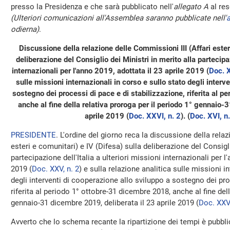
presso la Presidenza e che sarà pubblicato nell'
allegato A
al res
(Ulteriori comunicazioni all'Assemblea saranno pubblicate nell'
a
odierna)
.
Discussione della relazione delle Commissioni III (Affari ester
deliberazione del Consiglio dei Ministri in merito alla partecipaz
internazionali per l'anno 2019, adottata il 23 aprile 2019 (
Doc. X
sulle missioni internazionali in corso e sullo stato degli interv
sostegno dei processi di pace e di stabilizzazione, riferita al 
anche al fine della relativa proroga per il periodo 1° gennaio-
aprile 2019 (
Doc. XXVI, n. 2
). (
Doc. XVI, n.
PRESIDENTE
. L'ordine del giorno reca la discussione della rela
esteri e comunitari) e IV (Difesa) sulla deliberazione del Consigli
partecipazione dell'Italia a ulteriori missioni internazionali per l
2019 (
Doc. XXV, n. 2
) e sulla relazione analitica sulle missioni i
degli interventi di cooperazione allo sviluppo a sostegno dei pro
riferita al periodo 1° ottobre-31 dicembre 2018, anche al fine dell
gennaio-31 dicembre 2019, deliberata il 23 aprile 2019 (
Doc. XXVI
Avverto che lo schema recante la ripartizione dei tempi è pubbli