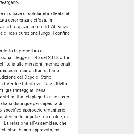
ra-afgano.
 in chiave di solidarietà alleata, al
ata deterrenza e difesa. In
nza nello spazio aereo dell'Alleanza
e di rassicurazione lungo il confine
rodotta la procedura di
ionali, legge n. 145 del 2016, oltre
'Italia alle missioni internazionali
missioni riunite affari esteri e
audizione del Capo di Stato
 Vertice interforze. Tale attività
i già tratteggiati nella
stri militari dispiegati su un vasto
talia si distingue per capacità di
no specifico approccio umanitario,
stenere le popolazioni civili e, in
ti. La relazione all'Assemblea, che
mmissioni hanno approvato, ha