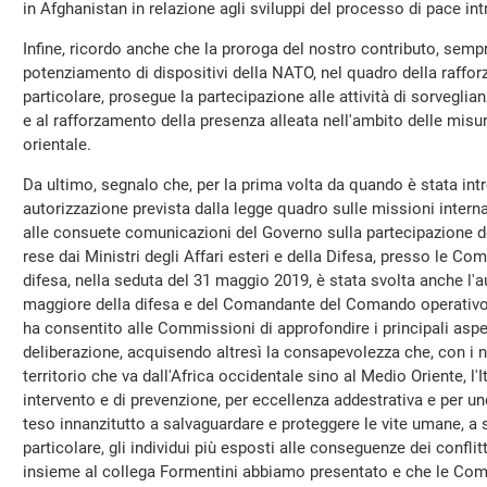
in Afghanistan in relazione agli sviluppi del processo di pace int
Infine, ricordo anche che la proroga del nostro contributo, sempre
potenziamento di dispositivi della NATO, nel quadro della rafforz
particolare, prosegue la partecipazione alle attività di sorveglia
e al rafforzamento della presenza alleata nell'ambito delle misur
orientale.
Da ultimo, segnalo che, per la prima volta da quando è stata int
autorizzazione prevista dalla legge quadro sulle missioni internaz
alle consuete comunicazioni del Governo sulla partecipazione dell
rese dai Ministri degli Affari esteri e della Difesa, presso le Com
difesa, nella seduta del 31 maggio 2019, è stata svolta anche l'
maggiore della difesa e del Comandante del Comando operativo di
ha consentito alle Commissioni di approfondire i principali aspett
deliberazione, acquisendo altresì la consapevolezza che, con i no
territorio che va dall'Africa occidentale sino al Medio Oriente, l'I
intervento e di prevenzione, per eccellenza addestrativa e per u
teso innanzitutto a salvaguardare e proteggere le vite umane, a so
particolare, gli individui più esposti alle conseguenze dei conflit
insieme al collega Formentini abbiamo presentato e che le Co