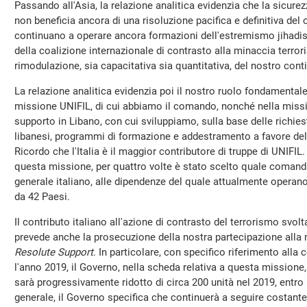
Passando all'Asia, la relazione analitica evidenzia che la sicure
non beneficia ancora di una risoluzione pacifica e definitiva del c
continuano a operare ancora formazioni dell'estremismo jihadista
della coalizione internazionale di contrasto alla minaccia terror
rimodulazione, sia capacitativa sia quantitativa, del nostro cont
La relazione analitica evidenzia poi il nostro ruolo fondamentale
missione UNIFIL, di cui abbiamo il comando, nonché nella missio
supporto in Libano, con cui sviluppiamo, sulla base delle richies
libanesi, programmi di formazione e addestramento a favore dell
Ricordo che l'Italia è il maggior contributore di truppe di UNIFIL.
questa missione, per quattro volte è stato scelto quale comand
generale italiano, alle dipendenze del quale attualmente operano
da 42 Paesi.
Il contributo italiano all'azione di contrasto del terrorismo svol
prevede anche la prosecuzione della nostra partecipazione all
Resolute Support
. In particolare, con specifico riferimento alla 
l'anno 2019, il Governo, nella scheda relativa a questa missione,
sarà progressivamente ridotto di circa 200 unità nel 2019, entro l
generale, il Governo specifica che continuerà a seguire costant