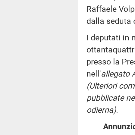
Raffaele Volp
dalla seduta 
I deputati i
ottantaquattr
presso la Pre
nell'
allegato 
(Ulteriori co
pubblicate nel
odierna)
.
Annunzio