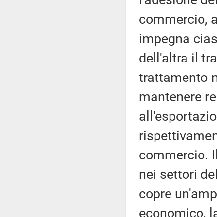
l'adesione de
commercio, av
impegna cias
dell'altra il 
trattamento n
mantenere res
all'esportazi
rispettivament
commercio. Il
nei settori d
copre un'ampi
economico, la