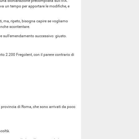
una dichiarazione precompilata sull'IVA.
eva un tempo per apportare le modifiche, e
, ma, ripeto, bisogna capire se vogliamo
anche scontentare.
ire sull'emendamento successivo: giusto.
 2.200 Fregolent, con il parere contrario di
 provincia di Roma, che sono arrivati da poco
acoltà.