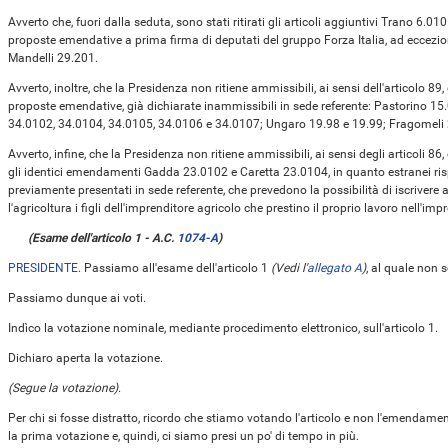
Avverto che, fuori dalla seduta, sono stati ritirati gli articoli aggiuntivi Trano 6.
proposte emendative a prima firma di deputati del gruppo Forza Italia, ad eccezi
Mandelli 29.201.
Avverto, inoltre, che la Presidenza non ritiene ammissibili, ai sensi dell'articolo 
proposte emendative, già dichiarate inammissibili in sede referente: Pastorino 1
34.0102, 34.0104, 34.0105, 34.0106 e 34.0107; Ungaro 19.98 e 19.99; Fragomeli
Avverto, infine, che la Presidenza non ritiene ammissibili, ai sensi degli articoli
gli identici emendamenti Gadda 23.0102 e Caretta 23.0104, in quanto estranei ris
previamente presentati in sede referente, che prevedono la possibilità di iscrivere 
l'agricoltura i figli dell'imprenditore agricolo che prestino il proprio lavoro nell'imp
(Esame dell'articolo 1 - A.C.
1074-A
)
PRESIDENTE
. Passiamo all'esame dell'articolo 1
(Vedi l'
allegato A
)
, al quale non
Passiamo dunque ai voti.
Indìco la votazione nominale, mediante procedimento elettronico, sull'articolo 1.
Dichiaro aperta la votazione.
(Segue la votazione)
.
Per chi si fosse distratto, ricordo che stiamo votando l'articolo e non l'emendame
la prima votazione e, quindi, ci siamo presi un po' di tempo in più.