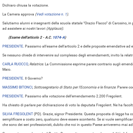
Dichiaro chiusa la votazione.
La Camera approva
(
Vedi votazione n. 1
).
Salutiamo alunni e insegnanti della scuola statale “Orazio Flacco” di Carosino, in 
ad assistere ai nostri lavori
(Applausi)
.
(Esame dell'articolo 2 - A.C.
1074-A
)
PRESIDENTE
. Passiamo all'esame dell'articolo 2 e delle proposte emendative ad
Se nessuno chiede di intervenire sul complesso degli emendamenti, invito la relat
CARLA RUOCCO
,
Relatrice
. La Commissione esprime parere contrario sugli emend
Maio.
PRESIDENTE
. Il Governo?
MASSIMO BITONCI
,
Sottosegretario di Stato per l'Economia e le finanze
. Parere co
PRESIDENTE
. Passiamo alla votazione dell'emendamento 2.200 Fregolent.
Ha chiesto di parlare per dichiarazione di voto la deputata Fregolent. Ne ha facolt
SILVIA FREGOLENT
(
PD
). Grazie, signor Presidente. Questa proposta di legge ha 
semplificare a costo zero, qualcuno deve essere scontento. Se si vuole semplifica
che sono dei seri professionisti, dubito che noi in questo Paese arriveremo mai ad