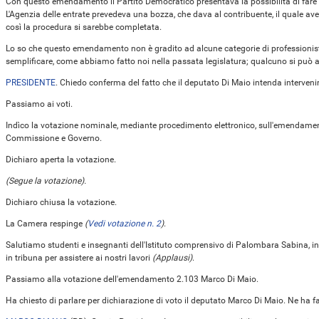
Con questo emendamento il Partito Democratico presentava la possibilità di fare 
L'Agenzia delle entrate prevedeva una bozza, che dava al contribuente, il quale av
così la procedura si sarebbe completata.
Lo so che questo emendamento non è gradito ad alcune categorie di professionisti
semplificare, come abbiamo fatto noi nella passata legislatura; qualcuno si può 
PRESIDENTE
. Chiedo conferma del fatto che il deputato Di Maio intenda interven
Passiamo ai voti.
Indìco la votazione nominale, mediante procedimento elettronico, sull'emendamento
Commissione e Governo.
Dichiaro aperta la votazione.
(Segue la votazione).
Dichiaro chiusa la votazione.
La Camera respinge
(
Vedi votazione n. 2
)
.
Salutiamo studenti e insegnanti dell'Istituto comprensivo di Palombara Sabina, in
in tribuna per assistere ai nostri lavori
(Applausi)
.
Passiamo alla votazione dell'emendamento 2.103 Marco Di Maio.
Ha chiesto di parlare per dichiarazione di voto il deputato Marco Di Maio. Ne ha f