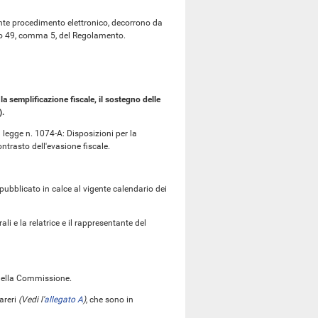
nte procedimento elettronico, decorrono da
olo 49, comma 5, del Regolamento.
la semplificazione fiscale, il sostegno delle
).
i legge n. 1074-A: Disposizioni per la
ontrasto dell'evasione fiscale.
pubblicato in calce al vigente calendario dei
li e la relatrice e il rappresentante del
o della Commissione.
pareri
(Vedi l'
allegato A
)
, che sono in