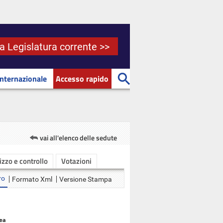
la Legislatura corrente >>
Internazionale
Accesso rapido
vai all'elenco delle sedute
rizzo e controllo
Votazioni
ro
Formato Xml
Versione Stampa
ea