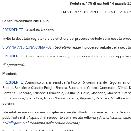
Seduta n. 175 di martedì 14 maggio 2
PRESIDENZA DEL VICEPRESIDENTE FABIO 
La seduta comincia alle 10,35.
PRESIDENTE
. La seduta è aperta.
Invito la deputata segretaria a dare lettura del processo verbale della seduta prec
SILVANA ANDREINA COMAROLI
, Segretaria
, legge il processo verbale della seduta 
PRESIDENTE
. Se non vi sono osservazioni, il processo verbale si intende approvat
(È approvato)
.
Missioni.
PRESIDENTE
. Comunico che, ai sensi dell'articolo 46, comma 2, del Regolamento, i
Bitonci, Bonafede, Claudio Borghi, Brescia, Businarolo, Colletti, Cominardi, D'Incà, D
Fontana, Fraccaro, Frusone, Fusacchia, Gallinella, Gallo, Giaccone, Giachetti, Grande, 
Rizzo, Ruocco, Spadafora, Tofalo, Vacca, Valente, Vignaroli, Villarosa, Vitiello e Zo
odierna.
I deputati in missione sono complessivamente ottantotto, come risulta dall'elenc
pubblicato nell'
allegato A
al resoconto della seduta odierna
(Ulteriori comunicazi
nell'
allegato A
al resoconto della seduta odierna)
.