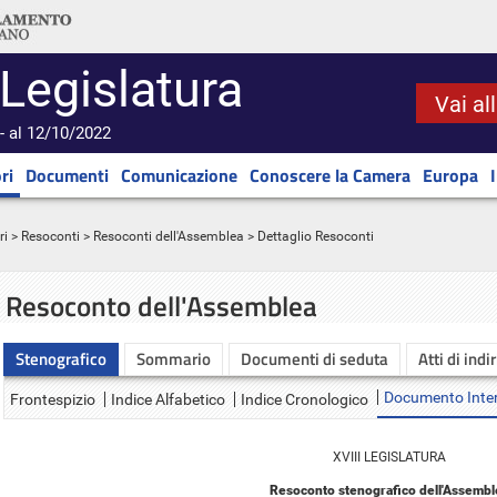
 Legislatura
Vai al
- al 12/10/2022
ri
Documenti
Comunicazione
Conoscere la Camera
Europa
ri
>
Resoconti
>
Resoconti dell'Assemblea
> Dettaglio Resoconti
Resoconto dell'Assemblea
Stenografico
Sommario
Documenti di seduta
Atti di indi
Documento Inte
Frontespizio
Indice Alfabetico
Indice Cronologico
XVIII LEGISLATURA
Resoconto stenografico dell'Assembl