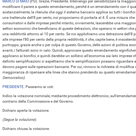
MARCO DI MAIO
(
PD
). Grazie, Presidente. Intervengo per sensibilizzare la maggior
modificare il parere a questo emendamento, perché è un emendamento con il qua
sostanzialmente, la ritenuta che oggi il sistema bancario applica su tutti i bonifici 
una trattenuta dell'8 per cento, noi proponiamo di portarla al 4. È una misura c
consumatori e dalle imprese perché intanto, ovviamente, lascerebbe una maggiore 
settori economici che beneficiano di queste detrazioni, che operano in settori che
una redditività attorno al 10 per cento. Se noi applichiamo una detrazione dell'8 
alle imprese l'80 per cento della propria redditività, il che, capite bene, è insosten
purtroppo, grazie anche o per colpa di questo Governo, delle azioni di politica 
avanti, i fatturati sono in calo. Quindi, approvare questo emendamento significhe
applicano ai bonifici, e quindi darebbe un sollievo all'economia sia lato imprese c
definito semplificazioni ci aspettiamo che le semplificazioni possano riguardare an
devono pagare sulle operazioni bancarie. Per cui, rinnovo la richiesta di modifica de
maggioranza di ripensare alla linea che stanno prendendo su questo emendame
Democratico)
.
PRESIDENTE
. Passiamo ai voti.
Indìco la votazione nominale, mediante procedimento elettronico, sull'emendamen
contrario della Commissione e del Governo.
Dichiaro aperta la votazione.
(Segue la votazione).
Dichiaro chiusa la votazione.