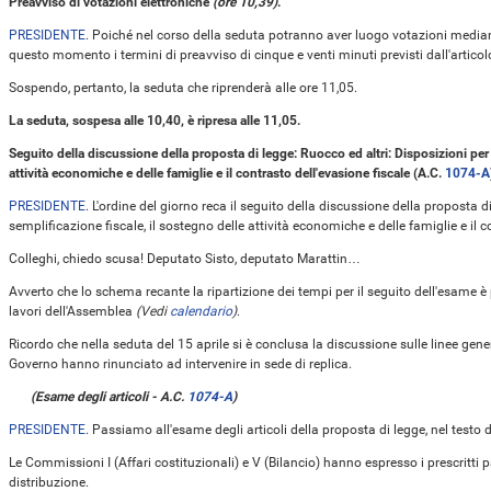
Preavviso di votazioni elettroniche
(ore 10,39)
.
PRESIDENTE
. Poiché nel corso della seduta potranno aver luogo votazioni media
questo momento i termini di preavviso di cinque e venti minuti previsti dall'artic
Sospendo, pertanto, la seduta che riprenderà alle ore 11,05.
La seduta, sospesa alle 10,40, è ripresa alle 11,05.
Seguito della discussione della proposta di legge: Ruocco ed altri: Disposizioni per 
attività economiche e delle famiglie e il contrasto dell'evasione fiscale (A.C.
1074-A
PRESIDENTE
. L'ordine del giorno reca il seguito della discussione della proposta d
semplificazione fiscale, il sostegno delle attività economiche e delle famiglie e il c
Colleghi, chiedo scusa! Deputato Sisto, deputato Marattin…
Avverto che lo schema recante la ripartizione dei tempi per il seguito dell'esame è 
lavori dell'Assemblea
(Vedi
calendario
)
.
Ricordo che nella seduta del 15 aprile si è conclusa la discussione sulle linee genera
Governo hanno rinunciato ad intervenire in sede di replica.
(Esame degli articoli - A.C.
1074-A
)
PRESIDENTE
. Passiamo all'esame degli articoli della proposta di legge, nel test
Le Commissioni I (Affari costituzionali) e V (Bilancio) hanno espresso i prescritti 
distribuzione.