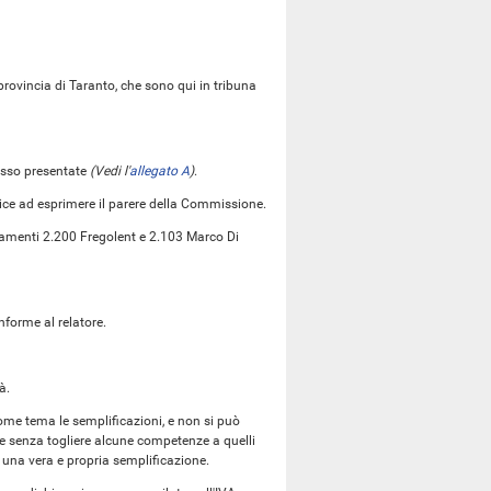
provincia di Taranto, che sono qui in tribuna
 esso presentate
(Vedi l'
allegato A
)
.
rice ad esprimere il parere della Commissione.
amenti 2.200 Fregolent e 2.103 Marco Di
nforme al relatore.
à.
come tema le semplificazioni, e non si può
re senza togliere alcune competenze a quelli
 una vera e propria semplificazione.