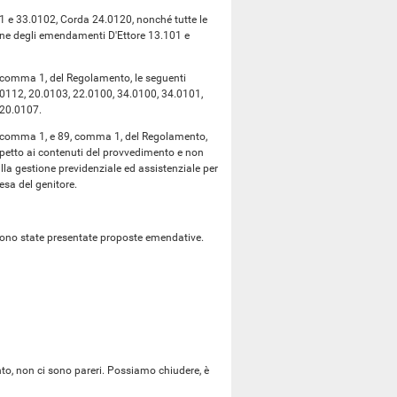
0101 e 33.0102, Corda 24.0120, nonché tutte le
one degli emendamenti D'Ettore 13.101 e
89, comma 1, del Regolamento, le seguenti
5.0112, 20.0103, 22.0100, 34.0100, 34.0101,
 20.0107.
 86, comma 1, e 89, comma 1, del Regolamento,
petto ai contenuti del provvedimento e non
alla gestione previdenziale ed assistenziale per
resa del genitore.
 sono state presentate proposte emendative.
nto, non ci sono pareri. Possiamo chiudere, è