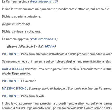
La Camera respinge
(
Vedi votazione n. 3
)
.
Indìco la votazione nominale, mediante procedimento elettronico, sull'articolo 2.
Dichiaro aperta la votazione.
(Segue la votazione)
.
Dichiaro chiusa la votazione.
La Camera approva
(
Vedi votazione n. 4
)
.
(Esame dell'articolo 3 - A.C.
1074-A
)
PRESIDENTE
. Passiamo all'esame dell'articolo 3 e delle proposte emendative ad
Se nessuno chiede di intervenire sul complesso degli emendamenti, invito la relat
CARLA RUOCCO
,
Relatrice
. Presidente, parere favorevole sull'emendamento 3.300, 
bis,
del Regolamento.
PRESIDENTE
. Il Governo?
MASSIMO BITONCI
,
Sottosegretario di Stato per l'Economia e le finanze
. Parere co
PRESIDENTE
. Passiamo ai voti.
Indìco la votazione nominale, mediante procedimento elettronico, sull'emendamento
comma 4-
bis
, del Regolamento, con il parere favorevole della Commissione e del 