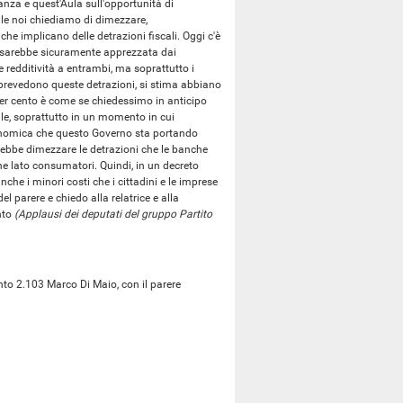
anza e quest'Aula sull'opportunità di
le noi chiediamo di dimezzare,
che implicano delle detrazioni fiscali. Oggi c'è
he sarebbe sicuramente apprezzata dai
redditività a entrambi, ma soprattutto i
 prevedono queste detrazioni, si stima abbiano
per cento è come se chiedessimo in anticipo
ibile, soprattutto in un momento in cui
economica che questo Governo sta portando
rebbe dimezzare le detrazioni che le banche
he lato consumatori. Quindi, in un decreto
che i minori costi che i cittadini e le imprese
l parere e chiedo alla relatrice e alla
nto
(Applausi dei deputati del gruppo Partito
to 2.103 Marco Di Maio, con il parere