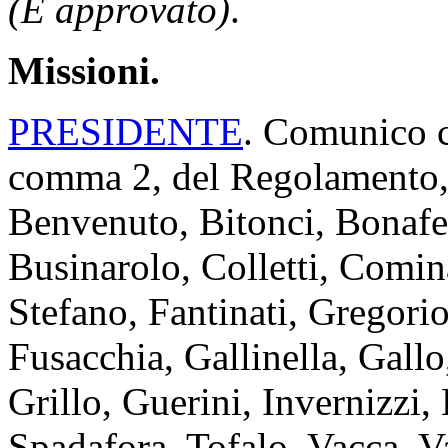
(È approvato)
.
Missioni.
PRESIDENTE
. Comunico ch
comma 2, del Regolamento, i
Benvenuto, Bitonci, Bonafe
Businarolo, Colletti, Comin
Stefano, Fantinati, Gregori
Fusacchia, Gallinella, Gall
Grillo, Guerini, Invernizzi,
Spadafora, Tofalo, Vacca, Va