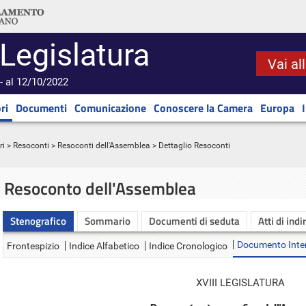
 Legislatura
Vai al
- al 12/10/2022
ri
Documenti
Comunicazione
Conoscere la Camera
Europa
ri
>
Resoconti
>
Resoconti dell'Assemblea
> Dettaglio Resoconti
Resoconto dell'Assemblea
Stenografico
Sommario
Documenti di seduta
Atti di indi
Documento Inte
Frontespizio
Indice Alfabetico
Indice Cronologico
XVIII LEGISLATURA