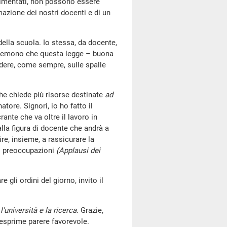
limentati, non possono essere
mazione dei nostri docenti e di un
ella scuola. Io stessa, da docente,
he temono che questa legge – buona
cadere, come sempre, sulle spalle
e chiede più risorse destinate
ad
atore. Signori, io ho fatto il
rante che va oltre il lavoro in
alla figura di docente che andrà a
re, insieme, a rassicurare la
di preoccupazioni
(Applausi dei
e gli ordini del giorno, invito il
l'università e la ricerca
. Grazie,
esprime parere favorevole.