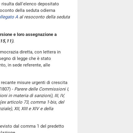
risulta dall'elenco depositato
oconto della seduta odierna
llegato A
al resoconto della seduta
ersione e loro assegnazione a
 15,11)
.
emocrazia diretta, con lettera in
isegno di legge che è stato
o, in sede referente, alle
recante misure urgenti di crescita
(1807) -
Parere delle Commissioni I,
i in materia di sanzioni), III, IV,
 (ex articolo 73, comma 1-bis, del
ale), XII, XIII e XIV e della
 previsto dal comma 1 del predetto
slazione.