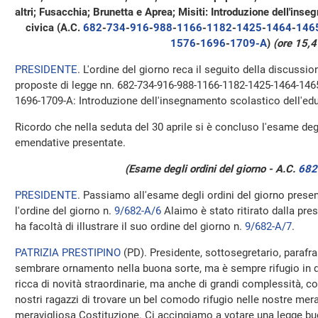
altri; Fusacchia; Brunetta e Aprea; Misiti: Introduzione dell'ins
civica (A.C.
682
-
734
-
916
-
988
-
1166
-
1182
-
1425
-
1464
-
146
1576
-
1696
-
1709-A
)
(ore 15,4
PRESIDENTE
. L'ordine del giorno reca il seguito della discussio
proposte di legge nn. 682-734-916-988-1166-1182-1425-1464-14
1696-1709-A: Introduzione dell'insegnamento scolastico dell'edu
Ricordo che nella seduta del 30 aprile si è concluso l'esame degl
emendative presentate.
(Esame degli ordini del giorno - A.C.
682
PRESIDENTE
. Passiamo all'esame degli ordini del giorno prese
l'ordine del giorno n.
9/682-A/6
Alaimo è stato ritirato dalla pre
ha facoltà di illustrare il suo ordine del giorno n.
9/682-A/7
.
PATRIZIA PRESTIPINO
(
PD
). Presidente, sottosegretario, parafr
sembrare ornamento nella buona sorte, ma è sempre rifugio in q
ricca di novità straordinarie, ma anche di grandi complessità, 
nostri ragazzi di trovare un bel comodo rifugio nelle nostre mera
meravigliosa Costituzione. Ci accingiamo a votare una legge buon