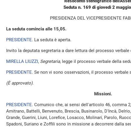
Resoconto stenografico dell'Ass
Seduta n. 169 di giovedì 2 maggi
PRESIDENZA DEL VICEPRESIDENTE FAB
La seduta comincia alle 15,05.
PRESIDENTE
. La seduta è aperta.
Invito la deputata segretaria a dare lettura del processo verbale
MIRELLA LIUZZI
,
Segretaria
, legge il processo verbale della sed
PRESIDENTE
. Se non vi sono osservazioni, il processo verbale 
(È approvato)
.
Missioni.
PRESIDENTE
. Comunico che, ai sensi dell'articolo 46, comma 2
Amitrano, Battelli, Benvenuto, Brescia, Businarolo, D'Incà, Delrio
Grande, Guerini, Liuni, Lorefice, Losacco, Molinari, Parolo, Ruoc
Spadoni, Suriano e Zoffili sono in missione a decorrere dalla se