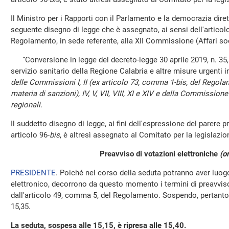
Il Ministro per i Rapporti con il Parlamento e la democrazia diret
seguente disegno di legge che è assegnato, ai sensi dell'articol
Regolamento, in sede referente, alla XII Commissione (Affari soc
“Conversione in legge del decreto-legge 30 aprile 2019, n. 35, 
servizio sanitario della Regione Calabria e altre misure urgenti i
delle Commissioni I, II (ex articolo 73, comma 1-bis, del Regolam
materia di sanzioni), IV, V, VII, VIII, XI e XIV e della Commissio
regionali.
Il suddetto disegno di legge, ai fini dell'espressione del parere
articolo 96-
bis
, è altresì assegnato al Comitato per la legislazio
Preavviso di votazioni elettroniche
(o
PRESIDENTE
. Poiché nel corso della seduta potranno aver luo
elettronico, decorrono da questo momento i termini di preavviso 
dall'articolo 49, comma 5, del Regolamento. Sospendo, pertanto, 
15,35.
La seduta, sospesa alle 15,15, è ripresa alle 15,40.