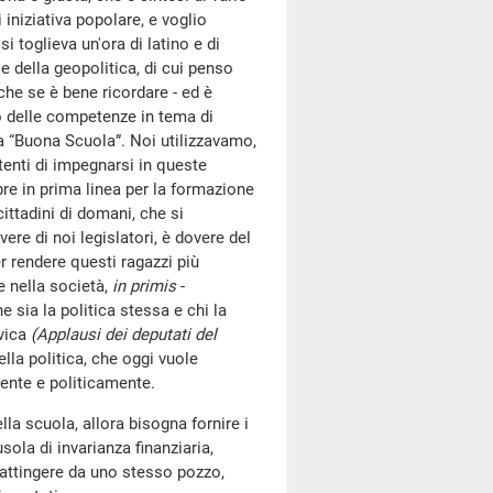
 iniziativa popolare, e voglio
 toglieva un'ora di latino e di
e della geopolitica, di cui penso
che se è bene ricordare - ed è
po delle competenze in tema di
la “Buona Scuola”. Noi utilizzavamo,
enti di impegnarsi in queste
re in prima linea per la formazione
ittadini di domani, che si
re di noi legislatori, è dovere del
er rendere questi ragazzi più
e nella società,
in primis
-
 sia la politica stessa e chi la
ivica
(Applausi dei deputati del
lla politica, che oggi vuole
mente e politicamente.
lla scuola, allora bisogna fornire i
ola di invarianza finanziaria,
 attingere da uno stesso pozzo,