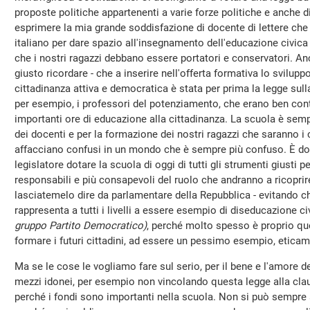
proposte politiche appartenenti a varie forze politiche e anche di
esprimere la mia grande soddisfazione di docente di lettere che si
italiano per dare spazio all'insegnamento dell'educazione civica 
che i nostri ragazzi debbano essere portatori e conservatori. An
giusto ricordare - che a inserire nell'offerta formativa lo svilup
cittadinanza attiva e democratica è stata per prima la legge sul
per esempio, i professori del potenziamento, che erano ben cont
importanti ore di educazione alla cittadinanza. La scuola è semp
dei docenti e per la formazione dei nostri ragazzi che saranno i c
affacciano confusi in un mondo che è sempre più confuso. È dove
legislatore dotare la scuola di oggi di tutti gli strumenti giusti p
responsabili e più consapevoli del ruolo che andranno a ricoprir
lasciatemelo dire da parlamentare della Repubblica - evitando che
rappresenta a tutti i livelli a essere esempio di diseducazione c
gruppo Partito Democratico)
, perché molto spesso è proprio que
formare i futuri cittadini, ad essere un pessimo esempio, etica
Ma se le cose le vogliamo fare sul serio, per il bene e l'amore de
mezzi idonei, per esempio non vincolando questa legge alla claus
perché i fondi sono importanti nella scuola. Non si può sempre