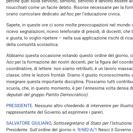
perché quei soldi servono, servono, servono e devono essere a
risucchiati come un facile debito. Risorse necessarie per la for
orario curricolare dedicato
ad hoc
per l'educazione civica.
Sapete, in queste ore ci sono molte preoccupazioni nel mondo d
ricevo segnalazioni, ricevo telefonate di presidi, di docenti, c
e giusta, lo voglio ripetere – nella sua applicazione rischi di ri
della comunità scolastica.
Abbiamo questa occasione votando questo ordine del giorno, ch
hoc
per la formazione dei nostri docenti, per la figura del coordin
coordinatore, di lettere: non siamo retribuiti, è un lavoro massac
classe, oltre le lezioni frontali. Diamo il giusto riconoscimento 
insegnare questa importante disciplina. Possiamo tutti contribui
scuola, che, in questo momento, è per l'ennesima volta densa 
deputati del gruppo Partito Democratico)
.
PRESIDENTE
. Nessuno altro chiedendo di intervenire per illustrar
rappresentante del Governo ad esprimere i pareri.
SALVATORE GIULIANO
,
Sottosegretario di Stato per l'Istruzione, 
Presidente. Sull'ordine del giorno n.
9/682-A/1
Nesci il Governo 