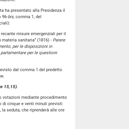
ta ha presentato alla Presidenza il
o 96-
bis
, comma 1, del
iali):
recante misure emergenziali per il
n materia sanitaria” (1816) -
Parere
ento, per le disposizioni in
ne parlamentare per le questioni
 previsto dal comma 1 del predetto
ne.
re 15,15)
.
go votazioni mediante procedimento
di cinque e venti minuti previsti
la seduta, che riprenderà alle ore