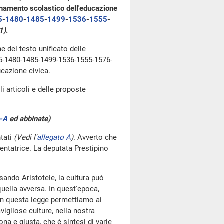
egnamento scolastico dell'educazione
5
-
1480
-
1485
-
1499
-
1536
-
1555
-
1)
.
ne del testo unificato delle
65-1480-1485-1499-1536-1555-1576-
cazione civica.
i articoli e delle proposte
-A
ed abbinate)
ntati
(Vedi l'
allegato A
)
. Avverto che
sentatrice. La deputata Prestipino
asando Aristotele, la cultura può
uella avversa. In quest'epoca,
con questa legge permettiamo ai
vigliose culture, nella nostra
a e giusta, che è sintesi di varie