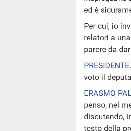
ed è sicurame
Per cui, io i
relatori a un
parere da da
PRESIDENTE
voto il deput
ERASMO PA
penso, nel me
discutendo, i
testo della p