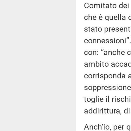
Comitato dei 
che è quella
stato present
connessioni”
con: “anche co
ambito accad
corrisponda a
soppressione 
toglie il risc
addirittura, d
Anch'io, per 