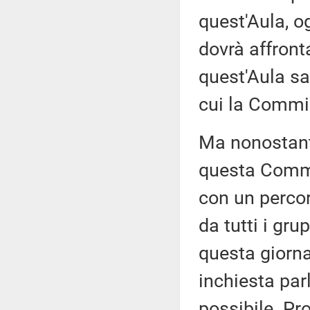
quest'Aula, o
dovrà affront
quest'Aula s
cui la Commis
Ma nonostant
questa Commis
con un percor
da tutti i gru
questa giorna
inchiesta pa
possibile. Pr