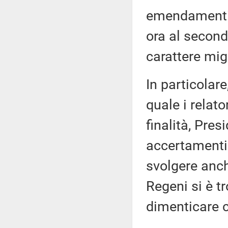
emendamenti 
ora al secon
carattere migl
In particola
quale i relat
finalità, Pres
accertamenti
svolgere anch
Regeni si è t
dimenticare