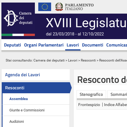
XVIII Legislatu
dal 23/03/2018 - al 12/10/2022
Deputati
Organi Parlamentari
Lavori
Documenti
Comunicaz
Stai consultando:
Camera dei deputati
>
Lavori
>
Resoconti
>
Resoconti dell'As
Agenda dei Lavori
Resoconto d
Resoconti
Stenografico
Sommar
Assemblea
Frontespizio
Indice Alfabe
Giunte e Commissioni
Audizioni