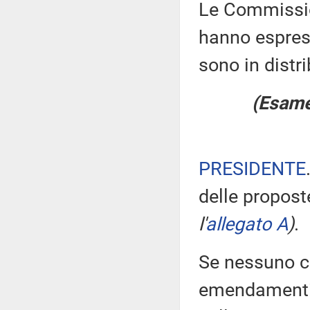
Le Commission
hanno espress
sono in distr
(Esame 
PRESIDENTE
delle propos
l'
allegato A
)
.
Se nessuno ch
emendamenti, 