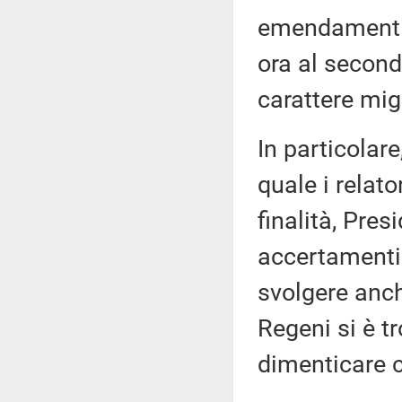
emendamenti 
ora al secon
carattere migl
In particola
quale i relat
finalità, Pres
accertamenti
svolgere anch
Regeni si è t
dimenticare