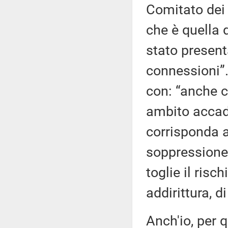
Comitato dei 
che è quella
stato present
connessioni”
con: “anche co
ambito accad
corrisponda a
soppressione 
toglie il risc
addirittura, d
Anch'io, per 