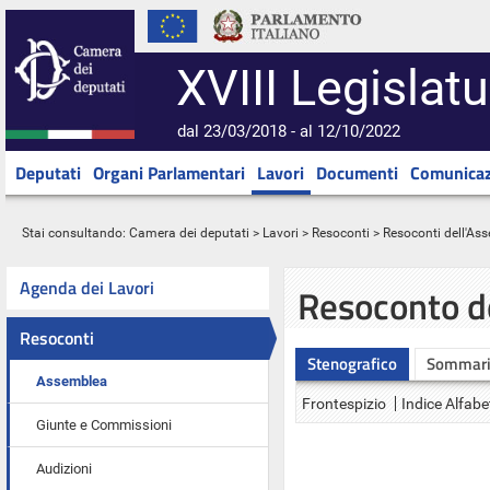
XVIII Legislatu
dal 23/03/2018 - al 12/10/2022
Deputati
Organi Parlamentari
Lavori
Documenti
Comunicaz
Stai consultando:
Camera dei deputati
>
Lavori
>
Resoconti
>
Resoconti dell'As
Agenda dei Lavori
Resoconto d
Resoconti
Stenografico
Sommar
Assemblea
Frontespizio
Indice Alfabe
Giunte e Commissioni
Audizioni