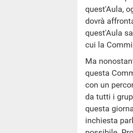
quest'Aula, o
dovrà affront
quest'Aula s
cui la Commis
Ma nonostant
questa Commis
con un percor
da tutti i gru
questa giorna
inchiesta pa
possibile. Pr