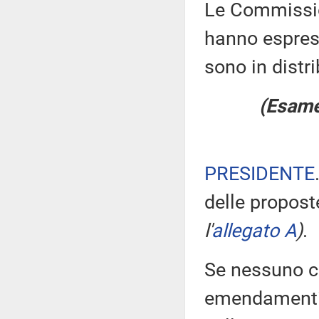
Le Commission
hanno espress
sono in distr
(Esame 
PRESIDENTE
delle propos
l'
allegato A
)
.
Se nessuno ch
emendamenti, 