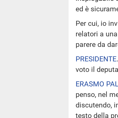
ed è sicurame
Per cui, io i
relatori a un
parere da da
PRESIDENTE
voto il deput
ERASMO PA
penso, nel me
discutendo, i
testo della p