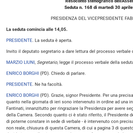
Resoconto stenografico dell'Ass
Seduta n. 168 di martedì 30 april
PRESIDENZA DEL VICEPRESIDENTE FAB
La seduta comincia alle 14,05.
PRESIDENTE
. La seduta è aperta.
Invito il deputato segretario a dare lettura del processo verbale
MARZIO LIUNI
,
Segretario
, legge il processo verbale della seduta
ENRICO BORGHI
(
PD
). Chiedo di parlare.
PRESIDENTE
. Ne ha facoltà.
ENRICO BORGHI
(
PD
). Grazie, signor Presidente. Per una precis
quanto nella giornata di ieri sono intervenuto in ordine ad una in
Fantinati, innanzitutto per ringraziare la Presidenza per avere s
della Camera. Secondo quanto ci è stato riferito, il Presidente d
di poterne constare in sede di verbale - è intervenuto con precisa
non reale, chiusura di questa Camera, di cui a pagina 3 di ques