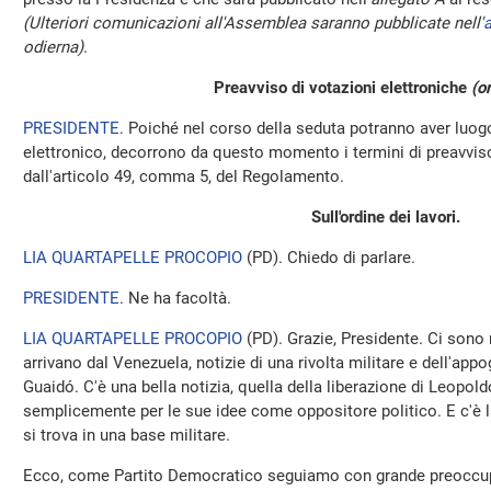
(Ulteriori comunicazioni all'Assemblea saranno pubblicate nell'
a
odierna)
.
Preavviso di votazioni elettroniche
(o
PRESIDENTE
. Poiché nel corso della seduta potranno aver luo
elettronico, decorrono da questo momento i termini di preavviso 
dall'articolo 49, comma 5, del Regolamento.
Sull'ordine dei lavori.
LIA QUARTAPELLE PROCOPIO
(
PD
). Chiedo di parlare.
PRESIDENTE
. Ne ha facoltà.
LIA QUARTAPELLE PROCOPIO
(
PD
). Grazie, Presidente. Ci son
arrivano dal Venezuela, notizie di una rivolta militare e dell'appo
Guaidó. C'è una bella notizia, quella della liberazione di Leopol
semplicemente per le sue idee come oppositore politico. E c'è l
si trova in una base militare.
Ecco, come Partito Democratico seguiamo con grande preoccupaz