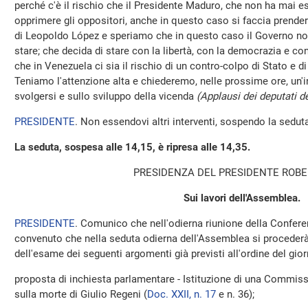
perché c'è il rischio che il Presidente Maduro, che non ha mai esi
opprimere gli oppositori, anche in questo caso si faccia prende
di Leopoldo López e speriamo che in questo caso il Governo non
stare; che decida di stare con la libertà, con la democrazia e co
che in Venezuela ci sia il rischio di un contro-colpo di Stato e 
Teniamo l'attenzione alta e chiederemo, nelle prossime ore, un'
svolgersi e sullo sviluppo della vicenda
(Applausi dei deputati d
PRESIDENTE
. Non essendovi altri interventi, sospendo la seduta
La seduta, sospesa alle 14,15, è ripresa alle 14,35.
PRESIDENZA DEL PRESIDENTE ROBE
Sui lavori dell'Assemblea.
PRESIDENTE
. Comunico che nell'odierna riunione della Conferen
convenuto che nella seduta odierna dell'Assemblea si procederà, 
dell'esame dei seguenti argomenti già previsti all'ordine del gior
proposta di inchiesta parlamentare - Istituzione di una Commiss
sulla morte di Giulio Regeni (
Doc. XXII, n. 17
e n. 36);