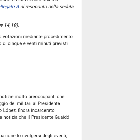
llegato A
al resoconto della seduta
re 14,10)
.
go votazioni mediante procedimento
di cinque e venti minuti previsti
o notizie molto preoccupanti che
ggio dei militari al Presidente
do López, finora incarcerato
a notizia che il Presidente Guaidó
ione lo svolgersi degli eventi,