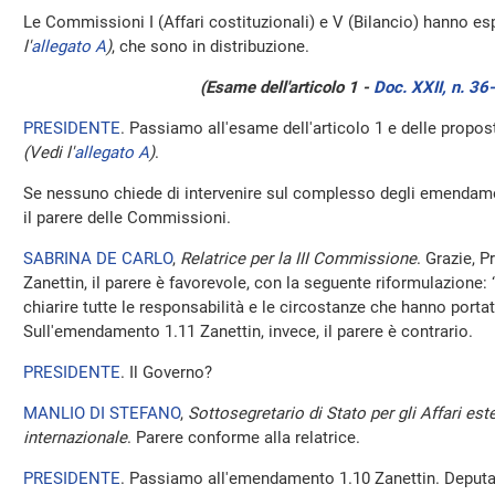
Le Commissioni I (Affari costituzionali) e V (Bilancio) hanno esp
l'
allegato A
)
, che sono in distribuzione.
(Esame dell'articolo 1 -
Doc. XXII, n. 36
PRESIDENTE
. Passiamo all'esame dell'articolo 1 e delle prop
(Vedi l'
allegato A
)
.
Se nessuno chiede di intervenire sul complesso degli emendament
il parere delle Commissioni.
SABRINA DE CARLO
,
Relatrice per la III Commissione
. Grazie, 
Zanettin, il parere è favorevole, con la seguente riformulazione: “
chiarire tutte le responsabilità e le circostanze che hanno portat
Sull'emendamento 1.11 Zanettin, invece, il parere è contrario.
PRESIDENTE
. Il Governo?
MANLIO DI STEFANO
,
Sottosegretario di Stato per gli Affari est
internazionale
. Parere conforme alla relatrice.
PRESIDENTE
. Passiamo all'emendamento 1.10 Zanettin. Deputat