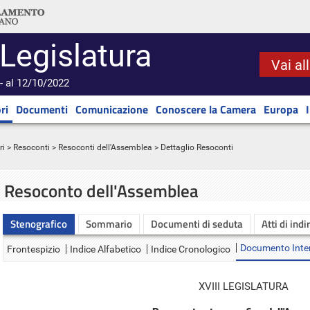
 Legislatura
Vai al
- al 12/10/2022
ri
Documenti
Comunicazione
Conoscere la Camera
Europa
ri
>
Resoconti
>
Resoconti dell'Assemblea
> Dettaglio Resoconti
Resoconto dell'Assemblea
Stenografico
Sommario
Documenti di seduta
Atti di indi
Documento Inte
Frontespizio
Indice Alfabetico
Indice Cronologico
XVIII LEGISLATURA