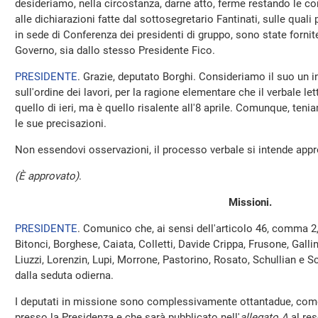
desideriamo, nella circostanza, darne atto, ferme restando le co
alle dichiarazioni fatte dal sottosegretario Fantinati, sulle qual
in sede di Conferenza dei presidenti di gruppo, sono state fornit
Governo, sia dallo stesso Presidente Fico.
PRESIDENTE
. Grazie, deputato Borghi. Consideriamo il suo un i
sull'ordine dei lavori, per la ragione elementare che il verbale le
quello di ieri, ma è quello risalente all'8 aprile. Comunque, te
le sue precisazioni.
Non essendovi osservazioni, il processo verbale si intende appr
(È approvato)
.
Missioni.
PRESIDENTE
. Comunico che, ai sensi dell'articolo 46, comma 2
Bitonci, Borghese, Caiata, Colletti, Davide Crippa, Frusone, Gallin
Liuzzi, Lorenzin, Lupi, Morrone, Pastorino, Rosato, Schullian e
dalla seduta odierna.
I deputati in missione sono complessivamente ottantadue, come 
presso la Presidenza e che sarà pubblicato nell'
allegato A
al res