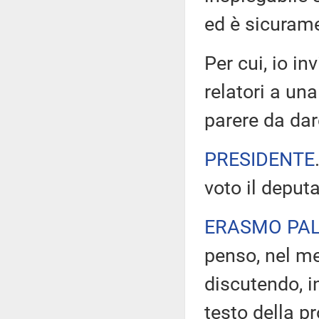
ed è sicurame
Per cui, io i
relatori a un
parere da da
PRESIDENTE
voto il deput
ERASMO PA
penso, nel me
discutendo, i
testo della p