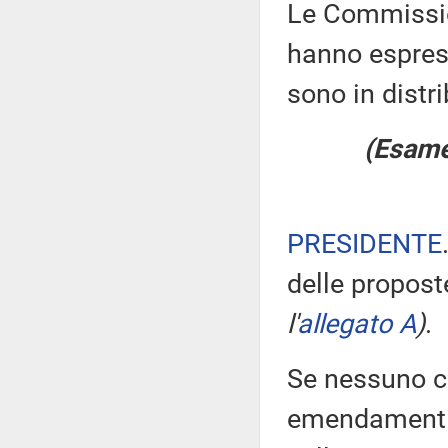
Le Commission
hanno espress
sono in distr
(Esame 
PRESIDENTE
delle propos
l'
allegato A
)
.
Se nessuno ch
emendamenti, 