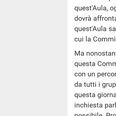
quest'Aula, o
dovrà affront
quest'Aula s
cui la Commis
Ma nonostant
questa Commis
con un percor
da tutti i gru
questa giorna
inchiesta pa
possibile. Pr