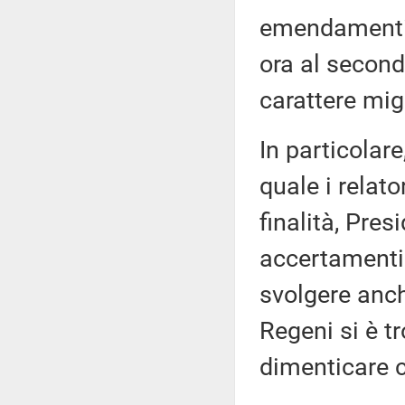
emendamenti 
ora al secon
carattere migl
In particola
quale i relat
finalità, Pres
accertamenti
svolgere anch
Regeni si è t
dimenticare