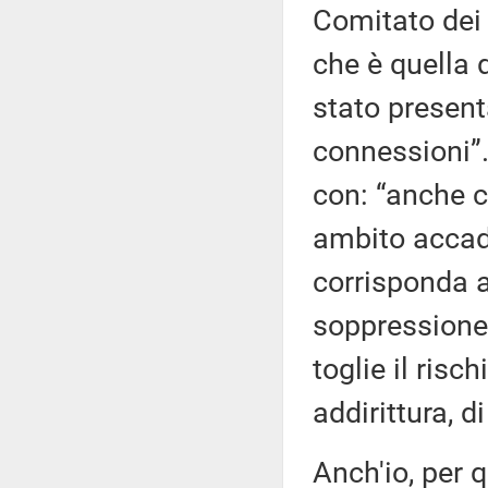
Comitato dei 
che è quella
stato present
connessioni”
con: “anche co
ambito accad
corrisponda a
soppressione 
toglie il risc
addirittura, d
Anch'io, per 