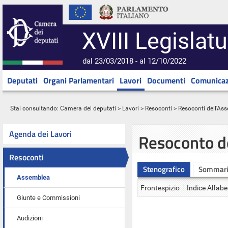
XVIII Legislatu
dal 23/03/2018 - al 12/10/2022
Deputati
Organi Parlamentari
Lavori
Documenti
Comunicaz
Stai consultando:
Camera dei deputati
>
Lavori
>
Resoconti
>
Resoconti dell'As
Agenda dei Lavori
Resoconto d
Resoconti
Stenografico
Sommar
Assemblea
Frontespizio
Indice Alfabe
Giunte e Commissioni
Audizioni