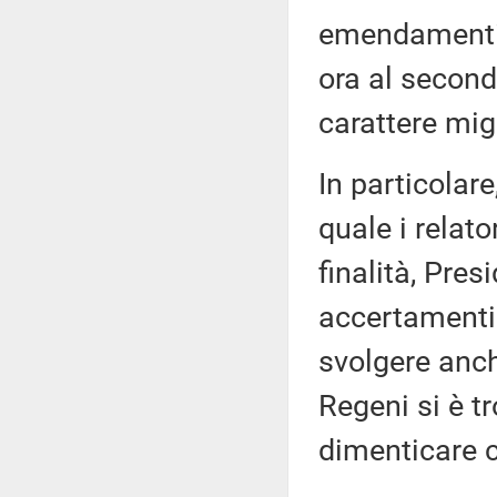
emendamenti 
ora al secon
carattere migl
In particola
quale i relat
finalità, Pres
accertamenti
svolgere anch
Regeni si è t
dimenticare