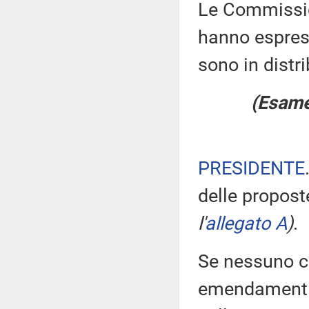
Le Commission
hanno espress
sono in distr
(Esame 
PRESIDENTE
delle propos
l'
allegato A
)
.
Se nessuno ch
emendamenti, 