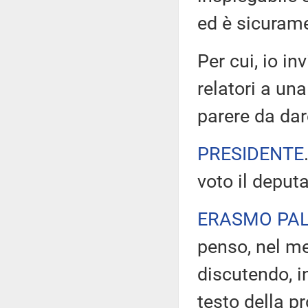
ed è sicurame
Per cui, io i
relatori a un
parere da da
PRESIDENTE
voto il deput
ERASMO PA
penso, nel me
discutendo, i
testo della p