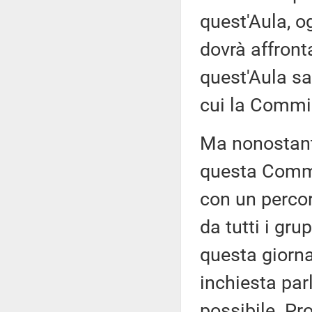
quest'Aula, o
dovrà affront
quest'Aula s
cui la Commis
Ma nonostant
questa Commis
con un percor
da tutti i gru
questa giorna
inchiesta pa
possibile. Pr