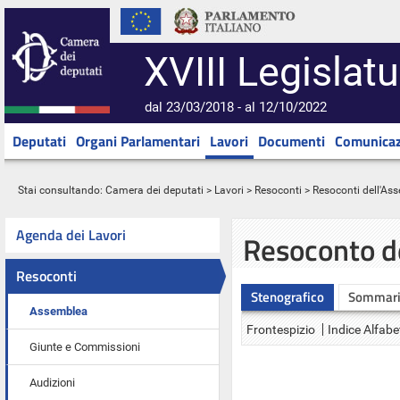
XVIII Legislatu
dal 23/03/2018 - al 12/10/2022
Deputati
Organi Parlamentari
Lavori
Documenti
Comunicaz
Stai consultando:
Camera dei deputati
>
Lavori
>
Resoconti
>
Resoconti dell'As
Agenda dei Lavori
Resoconto d
Resoconti
Stenografico
Sommar
Assemblea
Frontespizio
Indice Alfabe
Giunte e Commissioni
Audizioni