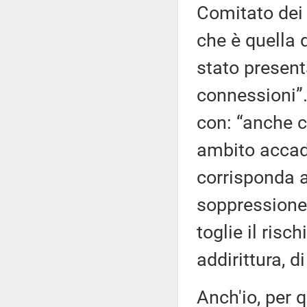
Comitato dei 
che è quella
stato present
connessioni”
con: “anche co
ambito accad
corrisponda a
soppressione 
toglie il risc
addirittura, d
Anch'io, per 