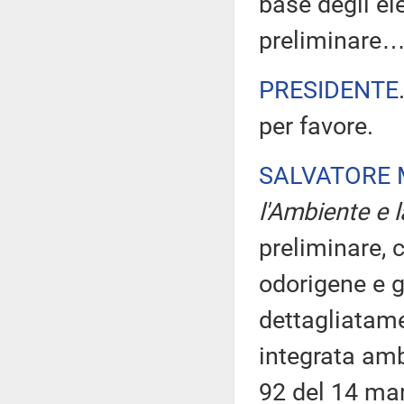
base degli ele
preliminare
PRESIDENTE
per favore.
SALVATORE 
l'Ambiente e l
preliminare, 
odorigene e g
dettagliatame
integrata ambi
92 del 14 mar