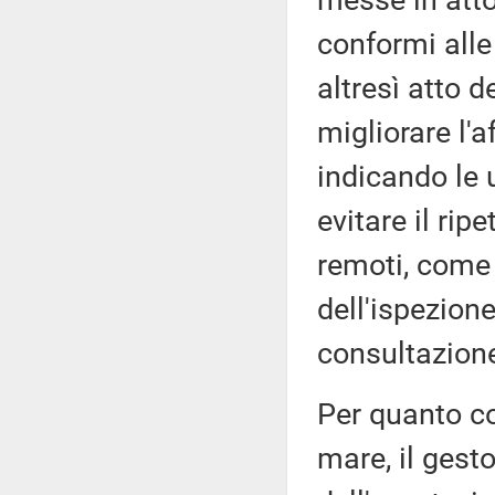
messe in atto 
conformi alle
altresì atto d
migliorare l'af
indicando le u
evitare il rip
remoti, come q
dell'ispezione
consultazione
Per quanto co
mare, il gest