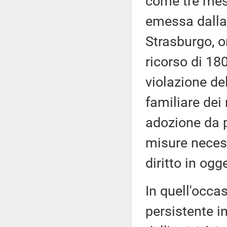
come tre mesi
emessa dalla 
Strasburgo, o
ricorso di 180
violazione del
familiare dei
adozione da pa
misure necess
diritto in ogg
In quell'occa
persistente 