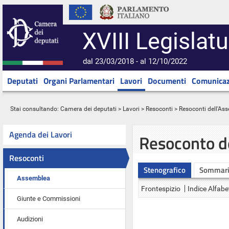
XVIII Legislatu
dal 23/03/2018 - al 12/10/2022
Deputati
Organi Parlamentari
Lavori
Documenti
Comunicaz
Stai consultando:
Camera dei deputati
>
Lavori
>
Resoconti
>
Resoconti dell'As
Agenda dei Lavori
Resoconto d
Resoconti
Stenografico
Sommar
Assemblea
Frontespizio
Indice Alfabe
Giunte e Commissioni
Audizioni