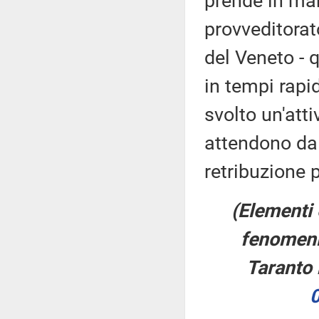
prende in man
provveditorat
del Veneto - 
in tempi rapi
svolto un'att
attendono da 
retribuzione p
(Elementi 
fenomeni 
Taranto 