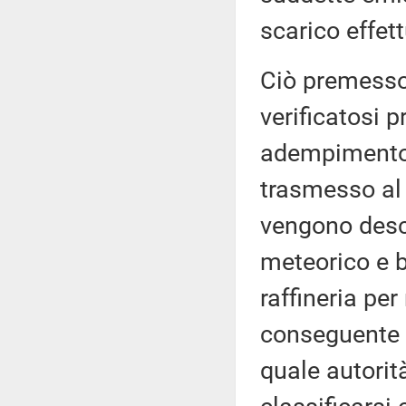
scarico effet
Ciò premesso,
verificatosi p
adempimento a
trasmesso al 
vengono descr
meteorico e b
raffineria pe
conseguente c
quale autorità