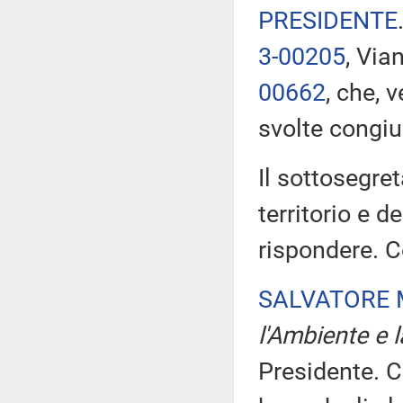
PRESIDENTE
3-00205
, Via
00662
, che, 
svolte cong
Il sottosegret
territorio e d
rispondere. Co
SALVATORE 
l'Ambiente e l
Presidente. C