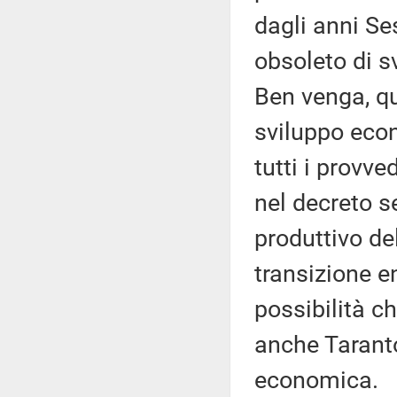
dagli anni S
obsoleto di s
Ben venga, qu
sviluppo eco
tutti i provv
nel decreto s
produttivo del
transizione e
possibilità che
anche Taranto
economica.