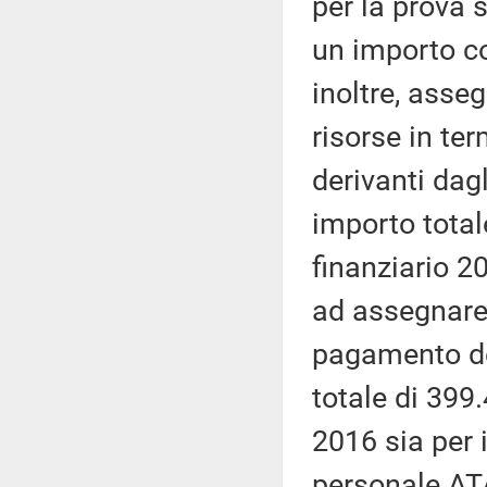
per la prova 
un importo co
inoltre, asse
risorse in te
derivanti dagl
importo totale
finanziario 2
ad assegnare l
pagamento deg
totale di 399
2016 sia per i
personale AT