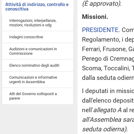
(È approvato)
.
Attività di indirizzo, controllo e
conoscitiva
Missioni.
Interrogazioni, interpellanze,
mozioni, risoluzioni e odg
PRESIDENTE
. Com
Indagini conoscitive
Regolamento, i depu
Ferrari, Frusone, Ga
Audizioni e comunicazioni in
Commissione
Perego di Cremnago
Elenco nominativo degli auditi
Scoma, Toccalini, 
dalla seduta odier
Comunicazioni e informative
urgenti in Assemblea
I deputati in miss
Atti del Governo sottoposti a
parere
dall'elenco deposi
nell'
allegato A
al r
all'Assemblea sara
seduta odierna)
.