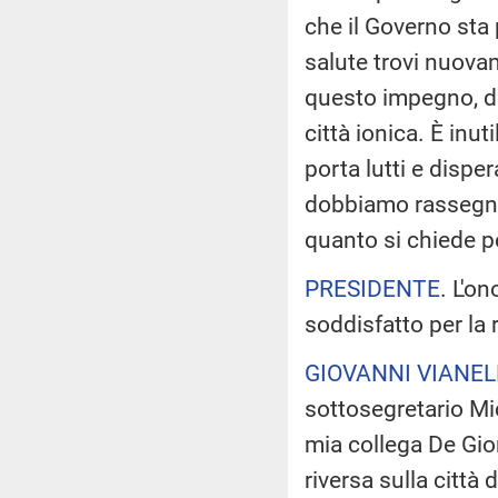
che il Governo sta 
salute trovi nuova
questo impegno, di
città ionica. È inut
porta lutti e dispe
dobbiamo rassegnar
quanto si chiede pe
PRESIDENTE
. L'on
soddisfatto per la 
GIOVANNI VIANEL
sottosegretario Mic
mia collega De Gior
riversa sulla città