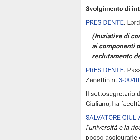
Svolgimento di int
PRESIDENTE
. L'o
(Iniziative di c
ai componenti d
reclutamento de
PRESIDENTE
. Pas
Zanettin n.
3-0040
Il sottosegretario d
Giuliano, ha facolt
SALVATORE GIUL
l'università e la ri
posso assicurarle c