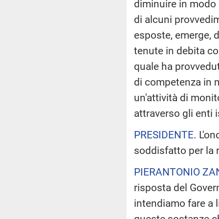
diminuire in modo s
di alcuni provvedime
esposte, emerge, 
tenute in debita co
quale ha provveduto
di competenza in m
un'attività di moni
attraverso gli enti 
PRESIDENTE
. L'o
soddisfatto per la 
PIERANTONIO ZA
risposta del Gove
intendiamo fare a l
queste sostanze c