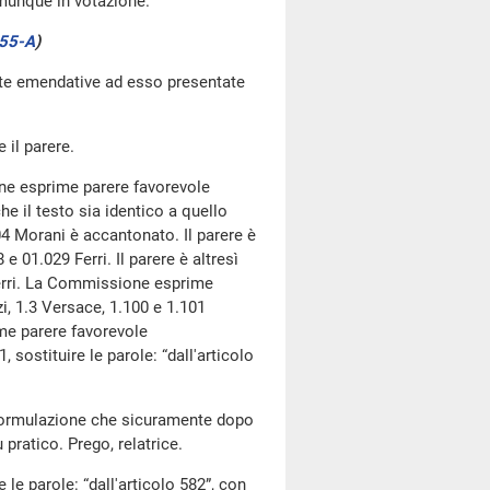
omunque in votazione.
55-A
)
oste emendative ad esso presentate
 il parere.
ne esprime parere favorevole
he il testo sia identico a quello
.04 Morani è accantonato. Il parere è
e 01.029 Ferri. Il parere è altresì
 Ferri. La Commissione esprime
i, 1.3 Versace, 1.100 e 1.101
me parere favorevole
sostituire le parole: “dall'articolo
riformulazione che sicuramente dopo
 pratico. Prego, relatrice.
le parole: “dall'articolo 582”, con