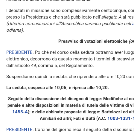
I deputati in missione sono complessivamente centocinque, com
presso la Presidenza e che sarà pubblicato nell'
allegato A
al res
(Ulteriori comunicazioni all'Assemblea saranno pubblicate nell'
a
odierna)
.
Preavviso di votazioni elettroniche
(o
PRESIDENTE
. Poiché nel corso della seduta potranno aver luo
elettronico, decorrono da questo momento i termini di preavviso 
dall'articolo 49, comma 5, del Regolamento.
Sospendiamo quindi la seduta, che riprenderà alle ore 10,20 con i
La seduta, sospesa alle 10,05, è ripresa alle 10,20.
Seguito della discussione del disegno di legge: Modifiche al co
penale e altre disposizioni in materia di tutela delle vittime di
1455-A
); e delle abbinate proposte di legge: Bartolozzi ed altri;
Annibali ed altri; Foti e Butti (A.C.
1003
-
1331
-
PRESIDENTE
. L'ordine del giorno reca il seguito della discussi