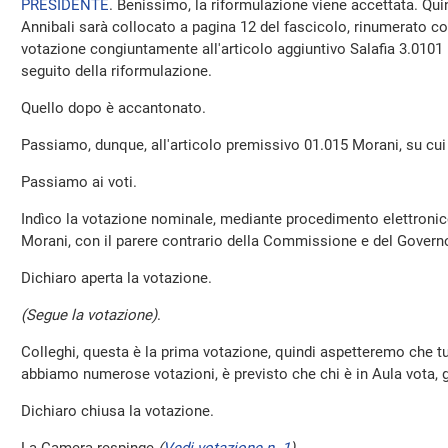
PRESIDENTE
. Benissimo, la riformulazione viene accettata. Quin
Annibali sarà collocato a pagina 12 del fascicolo, rinumerato co
votazione congiuntamente all'articolo aggiuntivo Salafia 3.0101 
seguito della riformulazione.
Quello dopo è accantonato.
Passiamo, dunque, all'articolo premissivo 01.015 Morani, su cui 
Passiamo ai voti.
Indìco la votazione nominale, mediante procedimento elettronico
Morani, con il parere contrario della Commissione e del Govern
Dichiaro aperta la votazione.
(Segue la votazione)
.
Colleghi, questa è la prima votazione, quindi aspetteremo che tu
abbiamo numerose votazioni, è previsto che chi è in Aula vota, gli
Dichiaro chiusa la votazione.