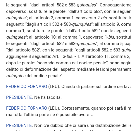
le seguenti: “dagli articoli 582 e 583-
quinquies
”. Conseguentemen
capoverso, sostituire le parole: “dall'articolo 582”, con le seguent
quinquies
”; all'articolo 3, comma 1, capoverso 2-
bis
, sostituire 
seguenti: “dagli articoli 582 e 583-
quinquies
”; all'articolo 9, co
comma 1, sostituire le parole: “dall'articolo 582” con le seguenti:
quinquies
”; all'articolo 10: al comma 1, capoverso 1-
bis
, sostitu
le seguenti: “dagli articoli 582 e 583-
quinquies
”; al comma 5, ca
“dall'articolo 582”, con le seguenti: “dagli articoli 582 e 583-
quin
aggiungere il seguente: Art. 13-
bis.
- 1. All'articolo 11, comma 2,
dopo le parole: “secondo comma del codice penale”, sono aggiun
delitto di deformazione dell'aspetto mediante lesioni permanenti a
quinquies
del codice penale”.
FEDERICO FORNARO
(
LEU
). Chiedo di parlare sull'ordine dei lavo
PRESIDENTE
. Ne ha facoltà.
FEDERICO FORNARO
(
LEU
). Cortesemente, quando poi sarà il m
ma tutta l'ultima parte se è possibile avere…
PRESIDENTE
. Non c'è dubbio che ci sarà una distribuzione del