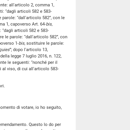
te: all'articolo 2, comma 1,
i: “dagli articoli 582 e 583-
le parole: “dall'articolo 582”, con le
mma 1, capoverso Art. 64-
bis
,
 “dagli articoli 582 e 583-
ire le parole: “dall'articolo 582”, con
poverso 1-
bis
, sostituire le parole:
quies
”; dopo l'articolo 13,
 della legge 7 luglio 2016, n. 122,
te le seguenti: “nonché per il
l viso, di cui all'articolo 583-
ri.
omento di votare, io ho seguito,
l'emendamento. Questo lo do per