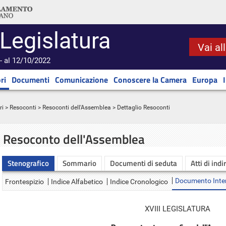
 Legislatura
Vai al
- al 12/10/2022
ri
Documenti
Comunicazione
Conoscere la Camera
Europa
ri
>
Resoconti
>
Resoconti dell'Assemblea
> Dettaglio Resoconti
Resoconto dell'Assemblea
Stenografico
Sommario
Documenti di seduta
Atti di indi
Documento Inte
Frontespizio
Indice Alfabetico
Indice Cronologico
XVIII LEGISLATURA