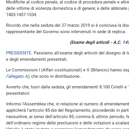
Modifiche al codice penale, al codice di procedura penale e altre
delle vittime di violenza domestica e di genere; e delle abbinate
1403-1457-1534.
Ricordo che nella seduta del 27 marzo 2019 si è conclusa la disc
rappresentante del Governo sono intervenuti in sede di replica.
(Esame degli articoli - A.C.
14
PRESIDENTE
. Passiamo all'esame degli articoli del disegno di 
e degli emendamenti presentati.
Le Commissioni I (Affari costituzionali) e V (Bilancio) hanno esp
l'
allegato A
)
, che sono in distribuzione.
Avverto che, fuori dalla seduta, gli emendamenti 8.100 Cirielli e 1
presentatori.
Informo l'Assemblea che, in relazione al numero di emendamenti
applicherà l'articolo 85-
bis
del Regolamento, procedendo in partic
riassuntive, ai sensi dell'articolo 85, comma 8, ultimo periodo, 
dell'ordinario regime delle preclusioni e delle votazioni a scalare.