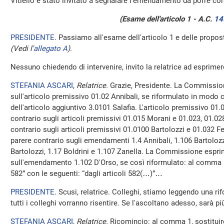
Vitiello è stato invitato a segnalare l'emendamento da porre c
(Esame dell'articolo 1 - A.C.
14
PRESIDENTE
. Passiamo all'esame dell'articolo 1 e delle prop
(Vedi l'
allegato A
)
.
Nessuno chiedendo di intervenire, invito la relatrice ad esprimere
STEFANIA ASCARI
,
Relatrice.
Grazie, Presidente. La Commissio
sull'articolo premissivo 01.02 Annibali, se riformulato in modo c
dell'articolo aggiuntivo 3.0101 Salafia. L'articolo premissivo 01
contrario sugli articoli premissivi 01.015 Morani e 01.023, 01.028 
contrario sugli articoli premissivi 01.0100 Bartolozzi e 01.032
parere contrario sugli emendamenti 1.4 Annibali, 1.106 Bartolozz
Bartolozzi, 1.17 Boldrini e 1.107 Zanella. La Commissione espri
sull'emendamento 1.102 D'Orso, se così riformulato: al comma 1, 
582” con le seguenti: “dagli articoli 582(…)”…
PRESIDENTE
. Scusi, relatrice. Colleghi, stiamo leggendo una 
tutti i colleghi vorranno risentire. Se l'ascoltano adesso, sarà più
STEFANIA ASCARI
,
Relatrice.
Ricomincio: al comma 1, sostituire 