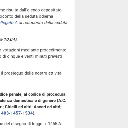
e risulta dall'elenco depositato
oconto della seduta odierna
llegato A
al resoconto della seduta
re 10,04)
.
go votazioni mediante procedimento
di cinque e venti minuti previsti
l prosieguo delle nostre attività.
dice penale, al codice di procedura
 violenza domestica e di genere (A.C.
 Cirielli ed altri; Ascari ed altri;
1403
-
1457
-
1534
).
one del disegno di legge n. 1455-A: