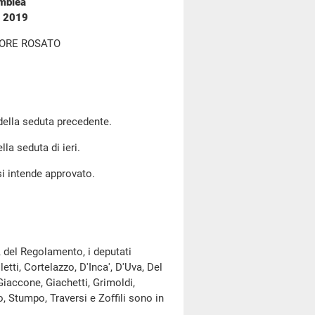
emblea
o 2019
TORE ROSATO
 della seduta precedente.
lla seduta di ieri.
si intende approvato.
, del Regolamento, i deputati
tti, Cortelazzo, D'Inca', D'Uva, Del
Giaccone, Giachetti, Grimoldi,
no, Stumpo, Traversi e Zoffili sono in