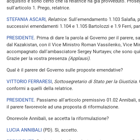
acquisito e sono certo che la relatrice ha già provveduto. Pro
sull'articolo 1. Prego, relatrice.
STEFANIA ASCARI
,
Relatrice
. Sull'emendamento 1.103 Salafia, p
successivi emendamenti 1.104 e 1.105 Bartolozzi e 1.9 Ferri, par
PRESIDENTE
. Prima di dare la parola al Governo per il parere, 
dal Kazakistan, con il Vice Ministro Roman Vassilenko, Vice Minis
accompagnato dall'ambasciatore Sergey Nurtayev, che sono qui o
Grazie per la vostra presenza
(Applausi).
Qual è il parere del Governo sulle proposte emendative?
VITTORIO FERRARESI
,
Sottosegretario di Stato per la Giustizia
.
conformi a quelli della relatrice.
PRESIDENTE
. Passiamo all'articolo premissivo 01.02 Annibali, s
il parere favorevole ad una proposta di riformulazione.
Onorevole Annibali, se accetta la riformulazione?
LUCIA ANNIBALI
(
PD
). Sì, accetto.