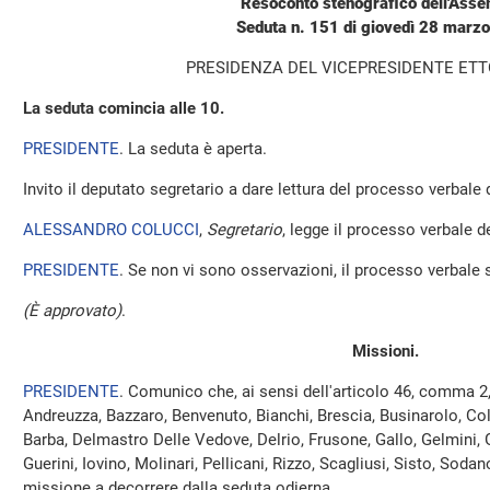
Resoconto stenografico dell'Ass
Seduta n. 151 di giovedì 28 marz
PRESIDENZA DEL VICEPRESIDENTE ET
La seduta comincia alle 10.
PRESIDENTE
. La seduta è aperta.
Invito il deputato segretario a dare lettura del processo verbale
ALESSANDRO COLUCCI
,
Segretario
, legge il processo verbale de
PRESIDENTE
. Se non vi sono osservazioni, il processo verbale 
(È approvato)
.
Missioni.
PRESIDENTE
. Comunico che, ai sensi dell'articolo 46, comma 2
Andreuzza, Bazzaro, Benvenuto, Bianchi, Brescia, Businarolo, Colle
Barba, Delmastro Delle Vedove, Delrio, Frusone, Gallo, Gelmini, 
Guerini, Iovino, Molinari, Pellicani, Rizzo, Scagliusi, Sisto, Soda
missione a decorrere dalla seduta odierna.