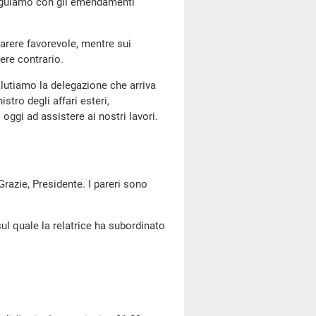
seguiamo con gli emendamenti
arere favorevole, mentre sui
ere contrario.
salutiamo la delegazione che arriva
tro degli affari esteri,
ggi ad assistere ai nostri lavori.
 Grazie, Presidente. I pareri sono
ul quale la relatrice ha subordinato