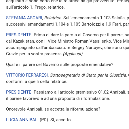
acquisito e sono certo che la relatrice ha già provveduto. Pro
sull'articolo 1. Prego, relatrice.
STEFANIA ASCARI
,
Relatrice
. Sull'emendamento 1.103 Salafia, p
successivi emendamenti 1.104 e 1.105 Bartolozzi e 1.9 Ferri, par
PRESIDENTE
. Prima di dare la parola al Governo per il parere, 
dal Kazakistan, con il Vice Ministro Roman Vassilenko, Vice Minis
accompagnato dall'ambasciatore Sergey Nurtayev, che sono qui o
Grazie per la vostra presenza
(Applausi).
Qual è il parere del Governo sulle proposte emendative?
VITTORIO FERRARESI
,
Sottosegretario di Stato per la Giustizia
.
conformi a quelli della relatrice.
PRESIDENTE
. Passiamo all'articolo premissivo 01.02 Annibali, s
il parere favorevole ad una proposta di riformulazione.
Onorevole Annibali, se accetta la riformulazione?
LUCIA ANNIBALI
(
PD
). Sì, accetto.