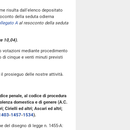
e risulta dall'elenco depositato
oconto della seduta odierna
llegato A
al resoconto della seduta
re 10,04)
.
go votazioni mediante procedimento
di cinque e venti minuti previsti
l prosieguo delle nostre attività.
dice penale, al codice di procedura
 violenza domestica e di genere (A.C.
 Cirielli ed altri; Ascari ed altri;
1403
-
1457
-
1534
).
one del disegno di legge n. 1455-A: