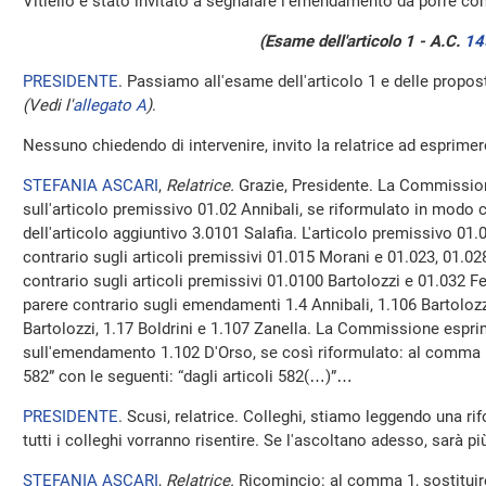
Vitiello è stato invitato a segnalare l'emendamento da porre c
(Esame dell'articolo 1 - A.C.
14
PRESIDENTE
. Passiamo all'esame dell'articolo 1 e delle prop
(Vedi l'
allegato A
)
.
Nessuno chiedendo di intervenire, invito la relatrice ad esprimere
STEFANIA ASCARI
,
Relatrice.
Grazie, Presidente. La Commissio
sull'articolo premissivo 01.02 Annibali, se riformulato in modo c
dell'articolo aggiuntivo 3.0101 Salafia. L'articolo premissivo 01
contrario sugli articoli premissivi 01.015 Morani e 01.023, 01.028 
contrario sugli articoli premissivi 01.0100 Bartolozzi e 01.032
parere contrario sugli emendamenti 1.4 Annibali, 1.106 Bartolozz
Bartolozzi, 1.17 Boldrini e 1.107 Zanella. La Commissione espri
sull'emendamento 1.102 D'Orso, se così riformulato: al comma 1, 
582” con le seguenti: “dagli articoli 582(…)”…
PRESIDENTE
. Scusi, relatrice. Colleghi, stiamo leggendo una 
tutti i colleghi vorranno risentire. Se l'ascoltano adesso, sarà più
STEFANIA ASCARI
,
Relatrice.
Ricomincio: al comma 1, sostituire 