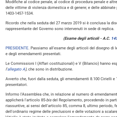
Modifiche al codice penale, al codice di procedura penale e altre
delle vittime di violenza domestica e di genere; e delle abbinate
1403-1457-1534.
Ricordo che nella seduta del 27 marzo 2019 si è conclusa la disc
rappresentante del Governo sono intervenuti in sede di replica.
(Esame degli articoli - A.C.
14
PRESIDENTE
. Passiamo all'esame degli articoli del disegno di 
e degli emendamenti presentati.
Le Commissioni I (Affari costituzionali) e V (Bilancio) hanno esp
l'
allegato A
)
, che sono in distribuzione.
Avverto che, fuori dalla seduta, gli emendamenti 8.100 Cirielli e 1
presentatori.
Informo l'Assemblea che, in relazione al numero di emendamenti
applicherà l'articolo 85-
bis
del Regolamento, procedendo in partic
riassuntive, ai sensi dell'articolo 85, comma 8, ultimo periodo, 
dell'ordinario regime delle preclusioni e delle votazioni a scalare.