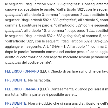
le seguenti: “dagli articoli 582 e 583-
quinquies
”. Conseguentemen
capoverso, sostituire le parole: “dall'articolo 582”, con le seguent
quinquies
”; all'articolo 3, comma 1, capoverso 2-
bis
, sostituire 
seguenti: “dagli articoli 582 e 583-
quinquies
”; all'articolo 9, co
comma 1, sostituire le parole: “dall'articolo 582” con le seguenti:
quinquies
”; all'articolo 10: al comma 1, capoverso 1-
bis
, sostitu
le seguenti: “dagli articoli 582 e 583-
quinquies
”; al comma 5, ca
“dall'articolo 582”, con le seguenti: “dagli articoli 582 e 583-
quin
aggiungere il seguente: Art. 13-
bis.
- 1. All'articolo 11, comma 2,
dopo le parole: “secondo comma del codice penale”, sono aggiun
delitto di deformazione dell'aspetto mediante lesioni permanenti a
quinquies
del codice penale”.
FEDERICO FORNARO
(
LEU
). Chiedo di parlare sull'ordine dei lavo
PRESIDENTE
. Ne ha facoltà.
FEDERICO FORNARO
(
LEU
). Cortesemente, quando poi sarà il m
ma tutta l'ultima parte se è possibile avere…
PRESIDENTE
. Non c'è dubbio che ci sarà una distribuzione del