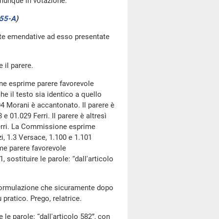
omunque in votazione.
55-A
)
oste emendative ad esso presentate
 il parere.
ne esprime parere favorevole
he il testo sia identico a quello
.04 Morani è accantonato. Il parere è
e 01.029 Ferri. Il parere è altresì
 Ferri. La Commissione esprime
i, 1.3 Versace, 1.100 e 1.101
me parere favorevole
sostituire le parole: “dall'articolo
riformulazione che sicuramente dopo
 pratico. Prego, relatrice.
le parole: “dall'articolo 582”, con