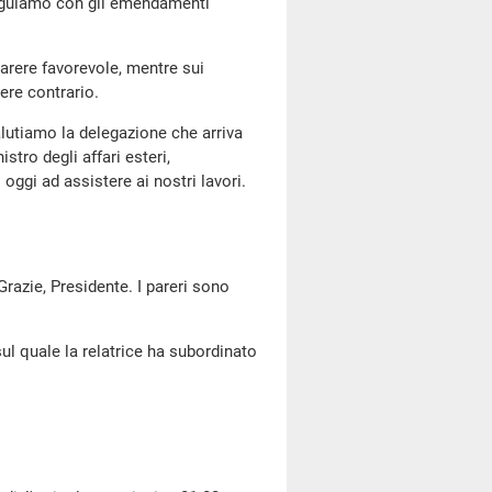
seguiamo con gli emendamenti
arere favorevole, mentre sui
ere contrario.
salutiamo la delegazione che arriva
tro degli affari esteri,
ggi ad assistere ai nostri lavori.
 Grazie, Presidente. I pareri sono
ul quale la relatrice ha subordinato