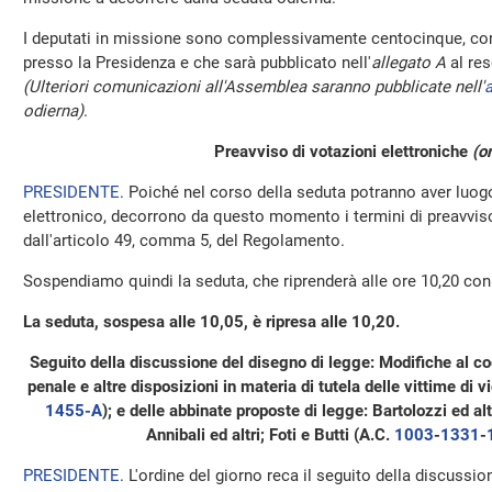
I deputati in missione sono complessivamente centocinque, com
presso la Presidenza e che sarà pubblicato nell'
allegato A
al res
(Ulteriori comunicazioni all'Assemblea saranno pubblicate nell'
a
odierna)
.
Preavviso di votazioni elettroniche
(o
PRESIDENTE
. Poiché nel corso della seduta potranno aver luo
elettronico, decorrono da questo momento i termini di preavviso 
dall'articolo 49, comma 5, del Regolamento.
Sospendiamo quindi la seduta, che riprenderà alle ore 10,20 con i
La seduta, sospesa alle 10,05, è ripresa alle 10,20.
Seguito della discussione del disegno di legge: Modifiche al co
penale e altre disposizioni in materia di tutela delle vittime di
1455-A
); e delle abbinate proposte di legge: Bartolozzi ed altri;
Annibali ed altri; Foti e Butti (A.C.
1003
-
1331
-
PRESIDENTE
. L'ordine del giorno reca il seguito della discussi