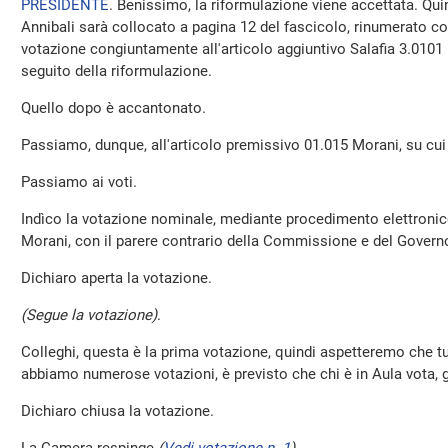
PRESIDENTE
. Benissimo, la riformulazione viene accettata. Quin
Annibali sarà collocato a pagina 12 del fascicolo, rinumerato co
votazione congiuntamente all'articolo aggiuntivo Salafia 3.0101 
seguito della riformulazione.
Quello dopo è accantonato.
Passiamo, dunque, all'articolo premissivo 01.015 Morani, su cui 
Passiamo ai voti.
Indìco la votazione nominale, mediante procedimento elettronico
Morani, con il parere contrario della Commissione e del Govern
Dichiaro aperta la votazione.
(Segue la votazione)
.
Colleghi, questa è la prima votazione, quindi aspetteremo che tu
abbiamo numerose votazioni, è previsto che chi è in Aula vota, gli
Dichiaro chiusa la votazione.