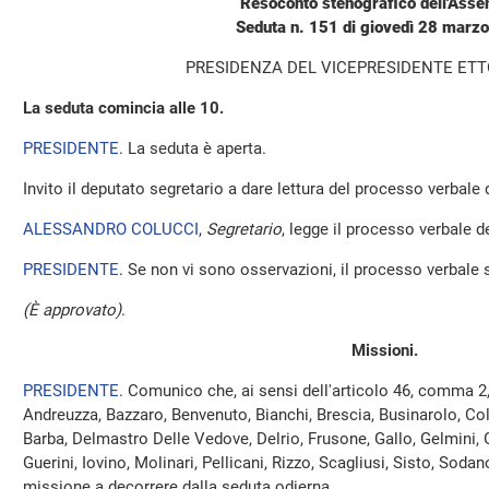
Resoconto stenografico dell'Ass
Seduta n. 151 di giovedì 28 marz
PRESIDENZA DEL VICEPRESIDENTE ET
La seduta comincia alle 10.
PRESIDENTE
. La seduta è aperta.
Invito il deputato segretario a dare lettura del processo verbale
ALESSANDRO COLUCCI
,
Segretario
, legge il processo verbale de
PRESIDENTE
. Se non vi sono osservazioni, il processo verbale 
(È approvato)
.
Missioni.
PRESIDENTE
. Comunico che, ai sensi dell'articolo 46, comma 2
Andreuzza, Bazzaro, Benvenuto, Bianchi, Brescia, Businarolo, Colle
Barba, Delmastro Delle Vedove, Delrio, Frusone, Gallo, Gelmini, 
Guerini, Iovino, Molinari, Pellicani, Rizzo, Scagliusi, Sisto, Soda
missione a decorrere dalla seduta odierna.