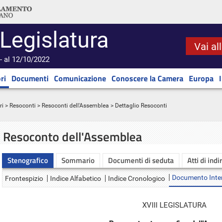
 Legislatura
Vai al
- al 12/10/2022
ri
Documenti
Comunicazione
Conoscere la Camera
Europa
ri
>
Resoconti
>
Resoconti dell'Assemblea
> Dettaglio Resoconti
Resoconto dell'Assemblea
Stenografico
Sommario
Documenti di seduta
Atti di indi
Documento Inte
Frontespizio
Indice Alfabetico
Indice Cronologico
XVIII LEGISLATURA