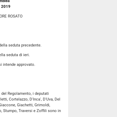
emblea
o 2019
TORE ROSATO
 della seduta precedente.
lla seduta di ieri.
si intende approvato.
, del Regolamento, i deputati
tti, Cortelazzo, D'Inca', D'Uva, Del
Giaccone, Giachetti, Grimoldi,
no, Stumpo, Traversi e Zoffili sono in