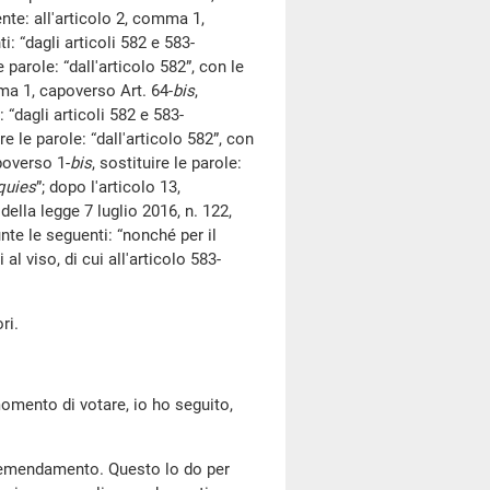
te: all'articolo 2, comma 1,
i: “dagli articoli 582 e 583-
le parole: “dall'articolo 582”, con le
mma 1, capoverso Art. 64-
bis
,
 “dagli articoli 582 e 583-
ire le parole: “dall'articolo 582”, con
poverso 1-
bis
, sostituire le parole:
quies
”; dopo l'articolo 13,
 della legge 7 luglio 2016, n. 122,
te le seguenti: “nonché per il
l viso, di cui all'articolo 583-
ri.
omento di votare, io ho seguito,
l'emendamento. Questo lo do per