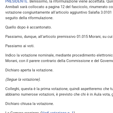
PRESIDENTE
. Benissimo, la riformulazione viene accettata. Quin
Annibali sarà collocato a pagina 12 del fascicolo, rinumerato co
votazione congiuntamente all'articolo aggiuntivo Salafia 3.0101 
seguito della riformulazione.
Quello dopo è accantonato.
Passiamo, dunque, all'articolo premissivo 01.015 Morani, su cui 
Passiamo ai voti.
Indìco la votazione nominale, mediante procedimento elettronico
Morani, con il parere contrario della Commissione e del Govern
Dichiaro aperta la votazione.
(Segue la votazione)
.
Colleghi, questa è la prima votazione, quindi aspetteremo che tu
abbiamo numerose votazioni, è previsto che chi è in Aula vota, gli
Dichiaro chiusa la votazione.