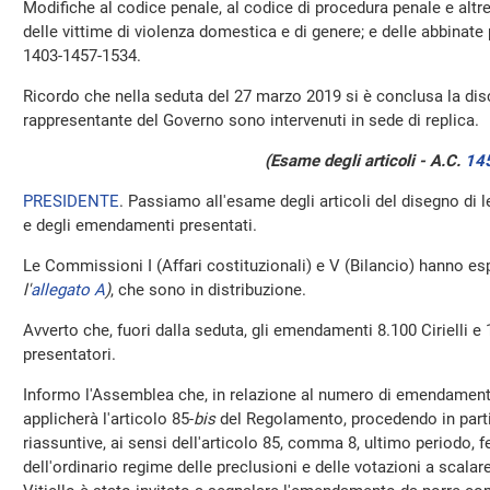
Modifiche al codice penale, al codice di procedura penale e altre
delle vittime di violenza domestica e di genere; e delle abbinate
1403-1457-1534.
Ricordo che nella seduta del 27 marzo 2019 si è conclusa la disc
rappresentante del Governo sono intervenuti in sede di replica.
(Esame degli articoli - A.C.
14
PRESIDENTE
. Passiamo all'esame degli articoli del disegno di 
e degli emendamenti presentati.
Le Commissioni I (Affari costituzionali) e V (Bilancio) hanno esp
l'
allegato A
)
, che sono in distribuzione.
Avverto che, fuori dalla seduta, gli emendamenti 8.100 Cirielli e 1
presentatori.
Informo l'Assemblea che, in relazione al numero di emendamenti
applicherà l'articolo 85-
bis
del Regolamento, procedendo in partic
riassuntive, ai sensi dell'articolo 85, comma 8, ultimo periodo, 
dell'ordinario regime delle preclusioni e delle votazioni a scalare.