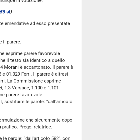
omunque in votazione.
55-A
)
oste emendative ad esso presentate
 il parere.
ne esprime parere favorevole
he il testo sia identico a quello
.04 Morani è accantonato. Il parere è
e 01.029 Ferri. Il parere è altresì
 Ferri. La Commissione esprime
i, 1.3 Versace, 1.100 e 1.101
me parere favorevole
sostituire le parole: “dall'articolo
riformulazione che sicuramente dopo
 pratico. Prego, relatrice.
le parole: “dall'articolo 582”, con