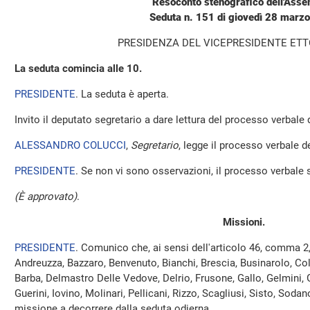
Resoconto stenografico dell'Ass
Seduta n. 151 di giovedì 28 marz
PRESIDENZA DEL VICEPRESIDENTE ET
La seduta comincia alle 10.
PRESIDENTE
. La seduta è aperta.
Invito il deputato segretario a dare lettura del processo verbale
ALESSANDRO COLUCCI
,
Segretario
, legge il processo verbale de
PRESIDENTE
. Se non vi sono osservazioni, il processo verbale 
(È approvato)
.
Missioni.
PRESIDENTE
. Comunico che, ai sensi dell'articolo 46, comma 2
Andreuzza, Bazzaro, Benvenuto, Bianchi, Brescia, Businarolo, Colle
Barba, Delmastro Delle Vedove, Delrio, Frusone, Gallo, Gelmini, 
Guerini, Iovino, Molinari, Pellicani, Rizzo, Scagliusi, Sisto, Soda
missione a decorrere dalla seduta odierna.