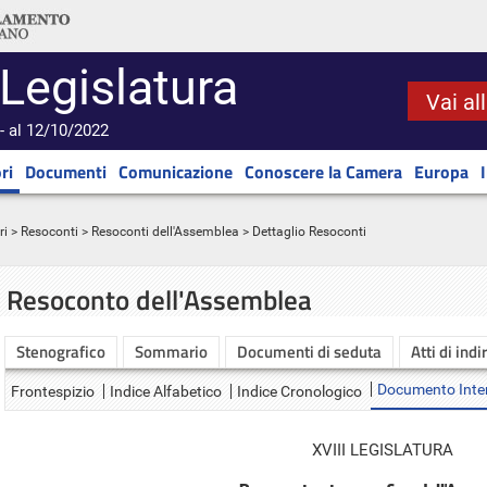
 Legislatura
Vai al
- al 12/10/2022
ri
Documenti
Comunicazione
Conoscere la Camera
Europa
ri
>
Resoconti
>
Resoconti dell'Assemblea
> Dettaglio Resoconti
Resoconto dell'Assemblea
Stenografico
Sommario
Documenti di seduta
Atti di indi
Documento Inte
Frontespizio
Indice Alfabetico
Indice Cronologico
XVIII LEGISLATURA