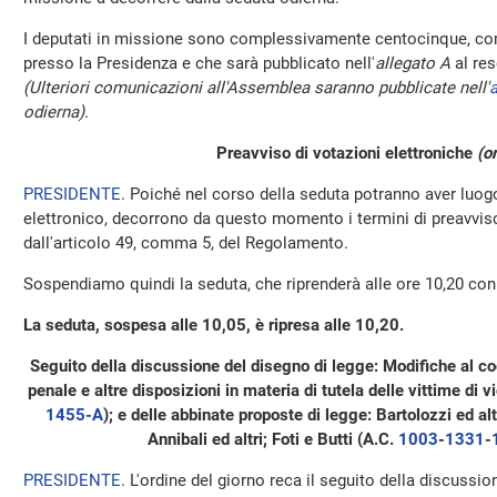
I deputati in missione sono complessivamente centocinque, com
presso la Presidenza e che sarà pubblicato nell'
allegato A
al res
(Ulteriori comunicazioni all'Assemblea saranno pubblicate nell'
a
odierna)
.
Preavviso di votazioni elettroniche
(o
PRESIDENTE
. Poiché nel corso della seduta potranno aver luo
elettronico, decorrono da questo momento i termini di preavviso 
dall'articolo 49, comma 5, del Regolamento.
Sospendiamo quindi la seduta, che riprenderà alle ore 10,20 con i
La seduta, sospesa alle 10,05, è ripresa alle 10,20.
Seguito della discussione del disegno di legge: Modifiche al co
penale e altre disposizioni in materia di tutela delle vittime di
1455-A
); e delle abbinate proposte di legge: Bartolozzi ed altri;
Annibali ed altri; Foti e Butti (A.C.
1003
-
1331
-
PRESIDENTE
. L'ordine del giorno reca il seguito della discussi