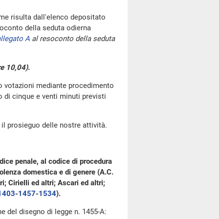
e risulta dall'elenco depositato
oconto della seduta odierna
llegato A
al resoconto della seduta
re 10,04)
.
go votazioni mediante procedimento
di cinque e venti minuti previsti
l prosieguo delle nostre attività.
dice penale, al codice di procedura
 violenza domestica e di genere (A.C.
 Cirielli ed altri; Ascari ed altri;
1403
-
1457
-
1534
).
one del disegno di legge n. 1455-A: