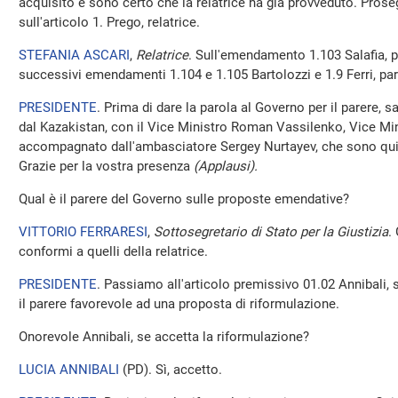
acquisito e sono certo che la relatrice ha già provveduto. Pro
sull'articolo 1. Prego, relatrice.
STEFANIA ASCARI
,
Relatrice
. Sull'emendamento 1.103 Salafia, p
successivi emendamenti 1.104 e 1.105 Bartolozzi e 1.9 Ferri, par
PRESIDENTE
. Prima di dare la parola al Governo per il parere, 
dal Kazakistan, con il Vice Ministro Roman Vassilenko, Vice Minis
accompagnato dall'ambasciatore Sergey Nurtayev, che sono qui o
Grazie per la vostra presenza
(Applausi).
Qual è il parere del Governo sulle proposte emendative?
VITTORIO FERRARESI
,
Sottosegretario di Stato per la Giustizia
.
conformi a quelli della relatrice.
PRESIDENTE
. Passiamo all'articolo premissivo 01.02 Annibali, s
il parere favorevole ad una proposta di riformulazione.
Onorevole Annibali, se accetta la riformulazione?
LUCIA ANNIBALI
(
PD
). Sì, accetto.