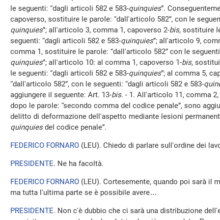
le seguenti: “dagli articoli 582 e 583-
quinquies
”. Conseguentemen
capoverso, sostituire le parole: “dall'articolo 582”, con le seguent
quinquies
”; all'articolo 3, comma 1, capoverso 2-
bis
, sostituire 
seguenti: “dagli articoli 582 e 583-
quinquies
”; all'articolo 9, co
comma 1, sostituire le parole: “dall'articolo 582” con le seguenti:
quinquies
”; all'articolo 10: al comma 1, capoverso 1-
bis
, sostitu
le seguenti: “dagli articoli 582 e 583-
quinquies
”; al comma 5, ca
“dall'articolo 582”, con le seguenti: “dagli articoli 582 e 583-
quin
aggiungere il seguente: Art. 13-
bis.
- 1. All'articolo 11, comma 2,
dopo le parole: “secondo comma del codice penale”, sono aggiun
delitto di deformazione dell'aspetto mediante lesioni permanenti a
quinquies
del codice penale”.
FEDERICO FORNARO
(
LEU
). Chiedo di parlare sull'ordine dei lavo
PRESIDENTE
. Ne ha facoltà.
FEDERICO FORNARO
(
LEU
). Cortesemente, quando poi sarà il m
ma tutta l'ultima parte se è possibile avere…
PRESIDENTE
. Non c'è dubbio che ci sarà una distribuzione del