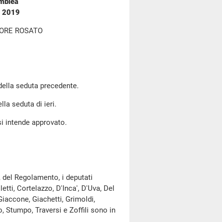
emblea
o 2019
TORE ROSATO
 della seduta precedente.
lla seduta di ieri.
si intende approvato.
, del Regolamento, i deputati
tti, Cortelazzo, D'Inca', D'Uva, Del
Giaccone, Giachetti, Grimoldi,
no, Stumpo, Traversi e Zoffili sono in