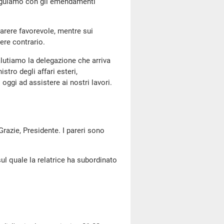
seguiamo con gli emendamenti
arere favorevole, mentre sui
ere contrario.
salutiamo la delegazione che arriva
tro degli affari esteri,
ggi ad assistere ai nostri lavori.
 Grazie, Presidente. I pareri sono
ul quale la relatrice ha subordinato