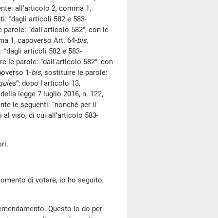
te: all'articolo 2, comma 1,
i: “dagli articoli 582 e 583-
le parole: “dall'articolo 582”, con le
mma 1, capoverso Art. 64-
bis
,
 “dagli articoli 582 e 583-
ire le parole: “dall'articolo 582”, con
poverso 1-
bis
, sostituire le parole:
quies
”; dopo l'articolo 13,
 della legge 7 luglio 2016, n. 122,
te le seguenti: “nonché per il
l viso, di cui all'articolo 583-
ri.
omento di votare, io ho seguito,
l'emendamento. Questo lo do per