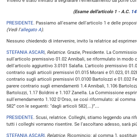
Vitiello è stato invitato a segnalare l'emendamento da porre c
(Esame dell'articolo 1 - A.C.
14
PRESIDENTE
. Passiamo all'esame dell'articolo 1 e delle prop
(Vedi l'
allegato A
)
.
Nessuno chiedendo di intervenire, invito la relatrice ad esprimere
STEFANIA ASCARI
,
Relatrice.
Grazie, Presidente. La Commissio
sull'articolo premissivo 01.02 Annibali, se riformulato in modo c
dell'articolo aggiuntivo 3.0101 Salafia. L'articolo premissivo 01
contrario sugli articoli premissivi 01.015 Morani e 01.023, 01.028 
contrario sugli articoli premissivi 01.0100 Bartolozzi e 01.032
parere contrario sugli emendamenti 1.4 Annibali, 1.106 Bartolozz
Bartolozzi, 1.17 Boldrini e 1.107 Zanella. La Commissione espri
sull'emendamento 1.102 D'Orso, se così riformulato: al comma 1, 
582” con le seguenti: “dagli articoli 582(…)”…
PRESIDENTE
. Scusi, relatrice. Colleghi, stiamo leggendo una 
tutti i colleghi vorranno risentire. Se l'ascoltano adesso, sarà più
STEFANIA ASCARI
,
Relatrice.
Ricomincio: al comma 1, sostituire 