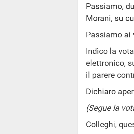
Passiamo, dun
Morani, su cui
Passiamo ai v
Indìco la vo
elettronico, 
il parere con
Dichiaro aper
(Segue la vot
Colleghi, que