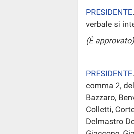
PRESIDENTE
verbale si in
(È approvato)
PRESIDENTE
comma 2, del
Bazzaro, Benv
Colletti, Cort
Delmastro Del
Giaccone, Giac