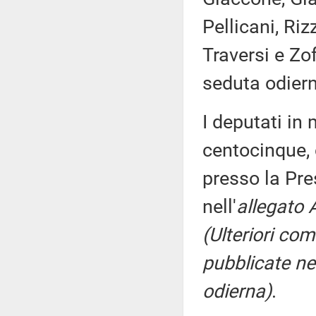
Pellicani, Ri
Traversi e Zo
seduta odier
I deputati i
centocinque, 
presso la Pre
nell'
allegato 
(Ulteriori co
pubblicate nel
odierna)
.