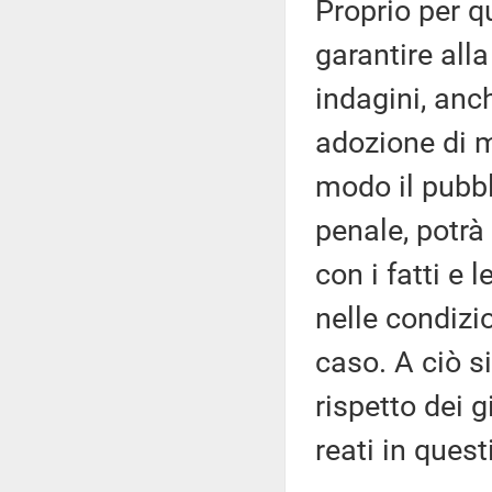
Proprio per q
garantire all
indagini, anc
adozione di m
modo il pubbl
penale, potrà
con i fatti e 
nelle condizi
caso. A ciò s
rispetto dei g
reati in quest