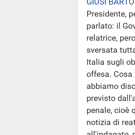
GIUSI BARTO
Presidente, 
parlato: il G
relatrice, per
sversata tutt
Italia sugli 
offesa. Cosa 
abbiamo disc
previsto dall
penale, cioè q
notizia di re
all'indagato,