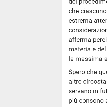
del procedime
che ciascuno
estrema atten
considerazio
afferma perch
materia e de
la massima a
Spero che qu
altre circost
servano in fu
più consono a