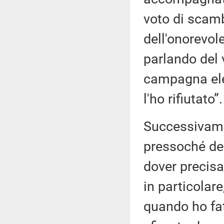
voto di scamb
dell'onorevole
parlando del 
campagna elet
l'ho rifiutato”.
Successivamen
pressoché des
dover precisa
in particolar
quando ho fat