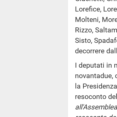
Lorefice, Lore
Molteni, Morel
Rizzo, Saltama
Sisto, Spadaf
decorrere dal
I deputati i
novantadue, c
la Presidenza
resoconto de
all'Assemblea