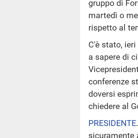
gruppo di Forz
martedì o mer
rispetto al t
C'è stato, ie
a sapere di c
Vicepresident
conferenze s
doversi espri
chiedere al Go
PRESIDENTE
sicuramente a