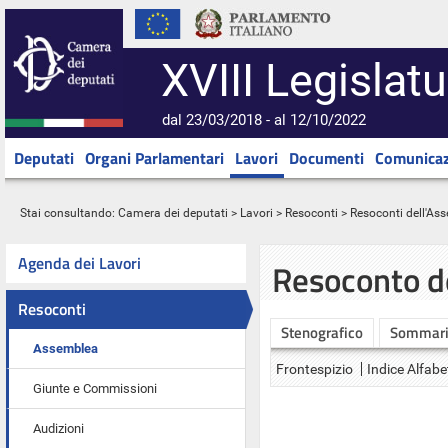
XVIII Legislatu
dal 23/03/2018 - al 12/10/2022
Deputati
Organi Parlamentari
Lavori
Documenti
Comunicaz
Stai consultando:
Camera dei deputati
>
Lavori
>
Resoconti
>
Resoconti dell'As
Agenda dei Lavori
Resoconto d
Resoconti
Stenografico
Sommar
Assemblea
Frontespizio
Indice Alfabe
Giunte e Commissioni
Audizioni