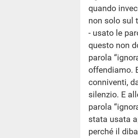
quando invece
non solo sul 
- usato le par
questo non d
parola “igno
offendiamo. 
conniventi, d
silenzio. E al
parola “igno
stata usata a
perché il diba