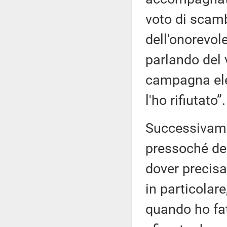
voto di scamb
dell'onorevole
parlando del 
campagna elet
l'ho rifiutato”.
Successivamen
pressoché des
dover precisa
in particolar
quando ho fat