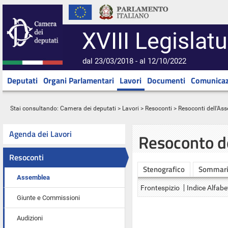
XVIII Legislatu
dal 23/03/2018 - al 12/10/2022
Deputati
Organi Parlamentari
Lavori
Documenti
Comunicaz
Stai consultando:
Camera dei deputati
>
Lavori
>
Resoconti
>
Resoconti dell'As
Agenda dei Lavori
Resoconto d
Resoconti
Stenografico
Sommar
Assemblea
Frontespizio
Indice Alfabe
Giunte e Commissioni
Audizioni