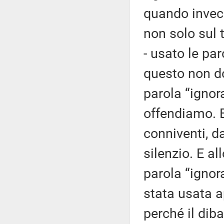
quando invece
non solo sul 
- usato le par
questo non d
parola “igno
offendiamo. 
conniventi, d
silenzio. E al
parola “igno
stata usata a
perché il diba