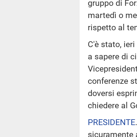
gruppo di Forz
martedì o mer
rispetto al t
C'è stato, ie
a sapere di c
Vicepresident
conferenze s
doversi espri
chiedere al Go
PRESIDENTE
sicuramente a