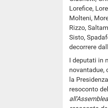
Lorefice, Lore
Molteni, Morel
Rizzo, Saltama
Sisto, Spadaf
decorrere dal
I deputati i
novantadue, c
la Presidenza
resoconto de
all'Assemblea