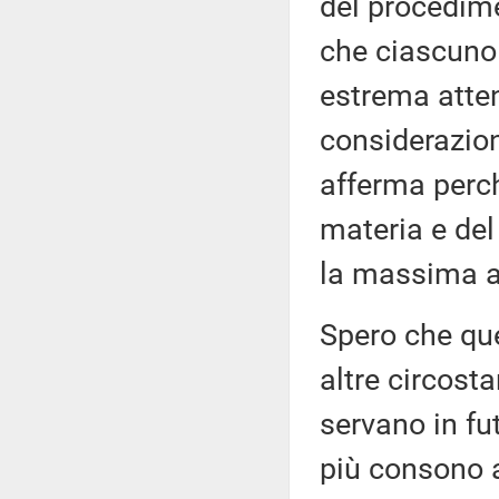
del procedime
che ciascuno
estrema atten
considerazio
afferma perch
materia e de
la massima a
Spero che qu
altre circost
servano in fu
più consono a