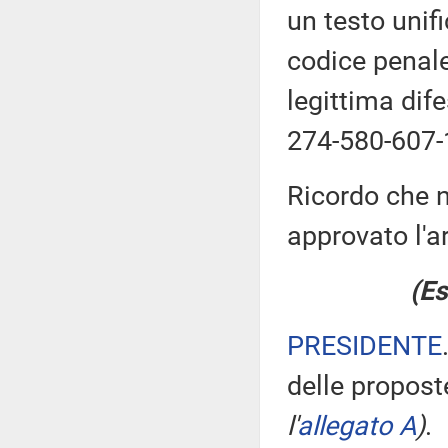
un testo unif
codice penale
legittima dif
274-580-607-
Ricordo che n
approvato l'ar
(Es
PRESIDENTE
delle propos
l'
allegato A
)
.