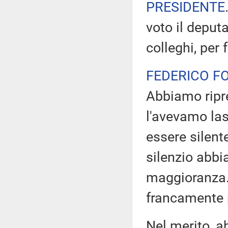
PRESIDENTE
voto il deput
colleghi, per
FEDERICO F
Abbiamo ripre
l'avevamo las
essere silent
silenzio abbi
maggioranza. 
francamente p
Nel merito, 