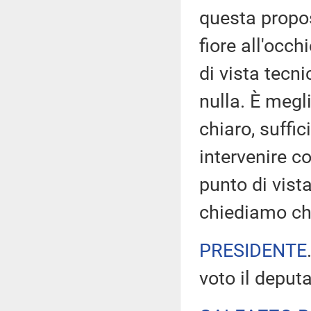
questa propos
fiore all'occh
di vista tecn
nulla. È megli
chiaro, suffi
intervenire c
punto di vista
chiediamo che
PRESIDENTE
voto il deput