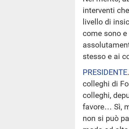
interventi che
livello di ins
come sono e q
assolutament
stesso e ai c
PRESIDENTE
colleghi di Fo
colleghi, dep
favore… Sì, m
non si può pa