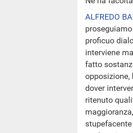
Ne ha facoltà.
ALFREDO BA
proseguiamo n
proficuo dial
interviene ma
fatto sostanz
opposizione, 
dover interve
ritenuto quali
maggioranza,
stupefacente