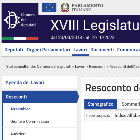
XVIII Legislatu
dal 23/03/2018 - al 12/10/2022
Deputati
Organi Parlamentari
Lavori
Documenti
Comunicaz
Stai consultando:
Camera dei deputati
>
Lavori
>
Resoconti
>
Resoconti dell'As
Agenda dei Lavori
Resoconto d
Resoconti
Stenografico
Sommar
Assemblea
Frontespizio
Indice Alfabe
Giunte e Commissioni
Audizioni