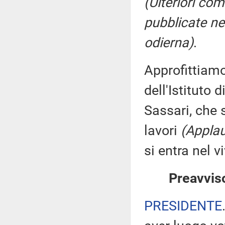
(Ulteriori co
pubblicate nel
odierna)
.
Approfittiamo
dell'Istituto 
Sassari, che 
lavori
(Applau
si entra nel v
Preavviso
PRESIDENTE