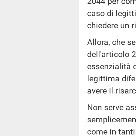
2044 per come
caso di legitt
chiedere un r
Allora, che s
dell'articolo
essenzialità c
legittima dife
avere il risa
Non serve as
semplicement
come in tanti