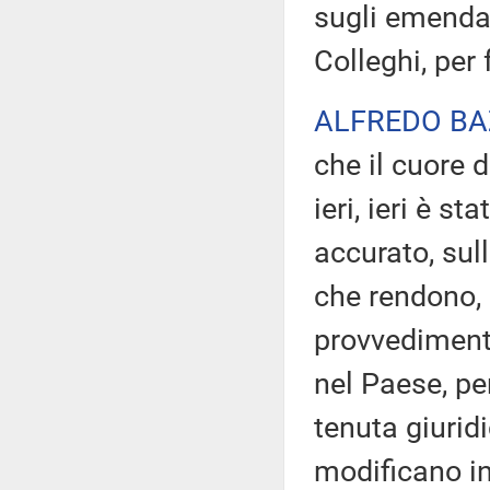
sugli emendam
Colleghi, per 
ALFREDO BA
che il cuore 
ieri, ieri è s
accurato, sul
che rendono, 
provvedimento
nel Paese, pe
tenuta giurid
modificano in