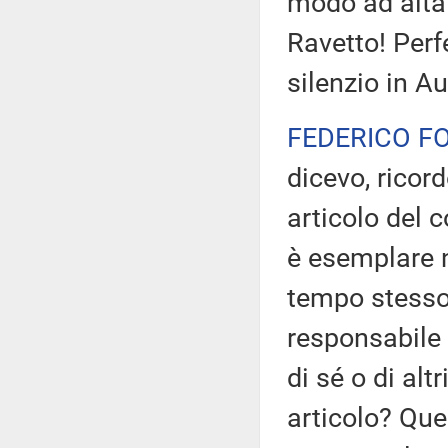
modo ad alta
Ravetto! Perf
silenzio in A
FEDERICO F
dicevo, ricord
articolo del c
è esemplare n
tempo stesso 
responsabile 
di sé o di alt
articolo? Que