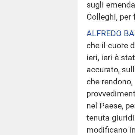
sugli emendam
Colleghi, per 
ALFREDO BA
che il cuore 
ieri, ieri è s
accurato, sul
che rendono, 
provvedimento
nel Paese, pe
tenuta giurid
modificano in