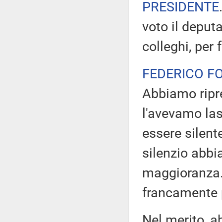
PRESIDENTE
voto il deput
colleghi, per
FEDERICO F
Abbiamo ripre
l'avevamo las
essere silent
silenzio abbi
maggioranza. 
francamente p
Nel merito, 