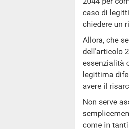
2044 per come
caso di legitt
chiedere un r
Allora, che s
dell'articolo
essenzialità c
legittima dife
avere il risa
Non serve as
semplicement
come in tanti