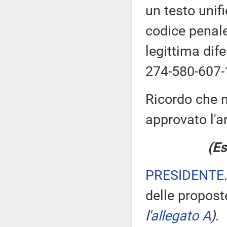
un testo unif
codice penale
legittima dif
274-580-607-
Ricordo che n
approvato l'ar
(Es
PRESIDENTE
delle propos
l'
allegato A
)
.