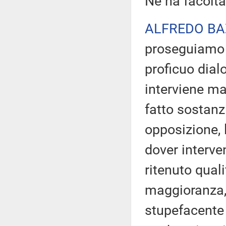
Ne ha facoltà.
ALFREDO BA
proseguiamo n
proficuo dial
interviene ma
fatto sostanz
opposizione, 
dover interve
ritenuto quali
maggioranza,
stupefacente