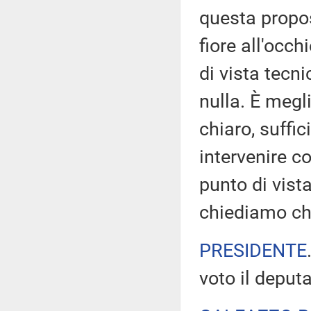
questa propos
fiore all'occh
di vista tecn
nulla. È megli
chiaro, suffi
intervenire c
punto di vista
chiediamo che
PRESIDENTE
voto il deput