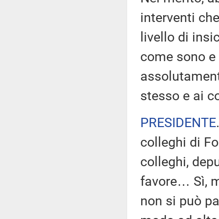
interventi che
livello di ins
come sono e q
assolutament
stesso e ai c
PRESIDENTE
colleghi di Fo
colleghi, dep
favore… Sì, m
non si può pa