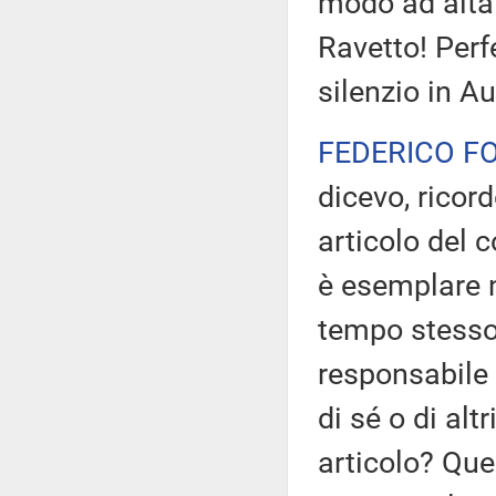
modo ad alta
Ravetto! Perf
silenzio in A
FEDERICO F
dicevo, ricord
articolo del c
è esemplare n
tempo stesso 
responsabile 
di sé o di alt
articolo? Que