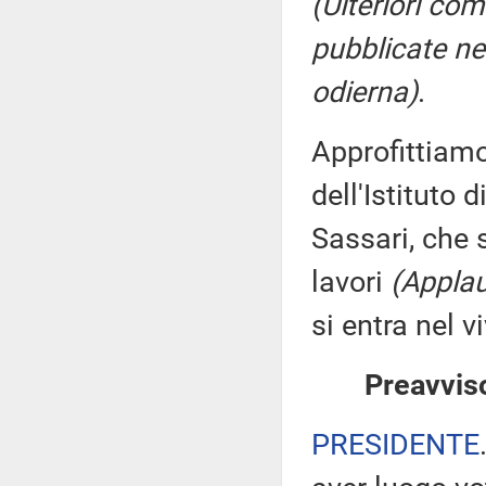
(Ulteriori co
pubblicate nel
odierna)
.
Approfittiamo
dell'Istituto 
Sassari, che 
lavori
(Applau
si entra nel v
Preavviso
PRESIDENTE