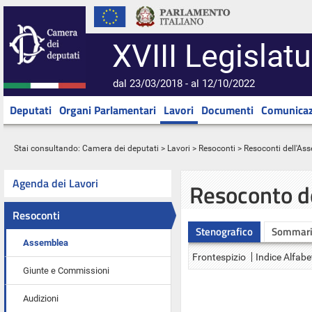
XVIII Legislatu
dal 23/03/2018 - al 12/10/2022
Deputati
Organi Parlamentari
Lavori
Documenti
Comunicaz
Stai consultando:
Camera dei deputati
>
Lavori
>
Resoconti
>
Resoconti dell'As
Agenda dei Lavori
Resoconto d
Resoconti
Stenografico
Sommar
Assemblea
Frontespizio
Indice Alfabe
Giunte e Commissioni
Audizioni