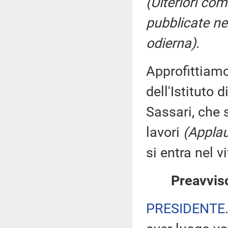
(Ulteriori co
pubblicate nel
odierna)
.
Approfittiamo
dell'Istituto 
Sassari, che 
lavori
(Applau
si entra nel v
Preavviso
PRESIDENTE