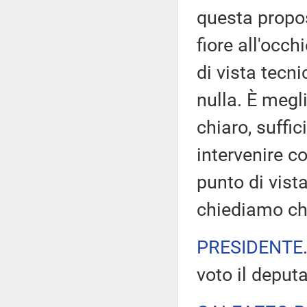
questa propos
fiore all'occh
di vista tecn
nulla. È megli
chiaro, suffi
intervenire c
punto di vista
chiediamo che
PRESIDENTE
voto il deput