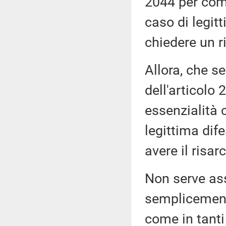
2044 per come
caso di legitt
chiedere un r
Allora, che s
dell'articolo
essenzialità c
legittima dife
avere il risa
Non serve as
semplicement
come in tanti