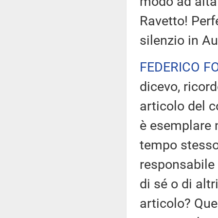
modo ad alta
Ravetto! Perf
silenzio in A
FEDERICO F
dicevo, ricord
articolo del c
è esemplare n
tempo stesso 
responsabile 
di sé o di alt
articolo? Que