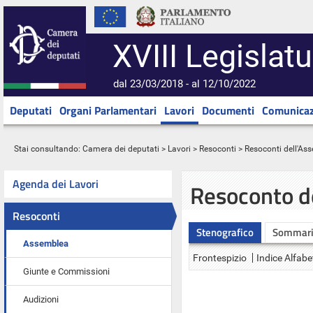
XVIII Legislatu
dal 23/03/2018 - al 12/10/2022
Deputati
Organi Parlamentari
Lavori
Documenti
Comunicaz
Stai consultando:
Camera dei deputati
>
Lavori
>
Resoconti
>
Resoconti dell'As
Agenda dei Lavori
Resoconto d
Resoconti
Stenografico
Sommar
Assemblea
Frontespizio
Indice Alfabe
Giunte e Commissioni
Audizioni