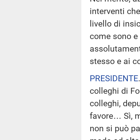
interventi che
livello di ins
come sono e q
assolutament
stesso e ai c
PRESIDENTE
colleghi di Fo
colleghi, dep
favore… Sì, m
non si può pa