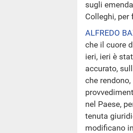
sugli emendam
Colleghi, per 
ALFREDO BA
che il cuore 
ieri, ieri è s
accurato, sul
che rendono, 
provvedimento
nel Paese, pe
tenuta giurid
modificano in