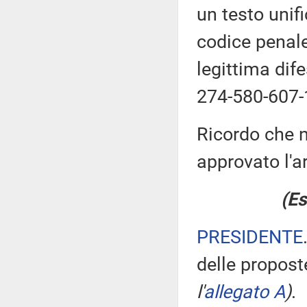
un testo unif
codice penale
legittima dif
274-580-607-
Ricordo che n
approvato l'ar
(Es
PRESIDENTE
delle propos
l'
allegato A
)
.