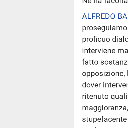
Ne ha facoltà.
ALFREDO BA
proseguiamo n
proficuo dial
interviene ma
fatto sostanz
opposizione, 
dover interve
ritenuto quali
maggioranza,
stupefacente