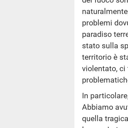
del fuoco son
naturalmente,
problemi dovut
paradiso terre
stato sulla s
territorio è 
violentato, c
problematich
In particolare
Abbiamo avuto
quella tragic