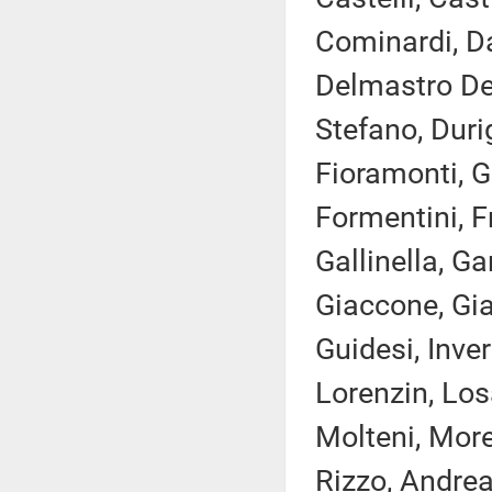
Cominardi, Da
Delmastro Del
Stefano, Durig
Fioramonti, G
Formentini, F
Gallinella, G
Giaccone, Giac
Guidesi, Inver
Lorenzin, Los
Molteni, Morel
Rizzo, Andre