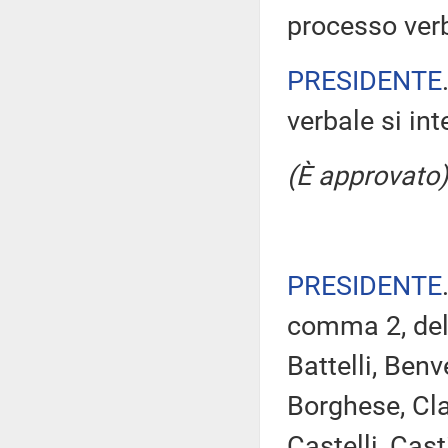
processo verb
PRESIDENTE
verbale si in
(È approvato)
PRESIDENTE
comma 2, del
Battelli, Benv
Borghese, Cla
Castelli, Casti