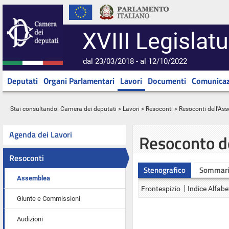
XVIII Legislatu
dal 23/03/2018 - al 12/10/2022
Deputati
Organi Parlamentari
Lavori
Documenti
Comunicaz
Stai consultando:
Camera dei deputati
>
Lavori
>
Resoconti
>
Resoconti dell'As
Agenda dei Lavori
Resoconto d
Resoconti
Stenografico
Sommar
Assemblea
Frontespizio
Indice Alfabe
Giunte e Commissioni
Audizioni