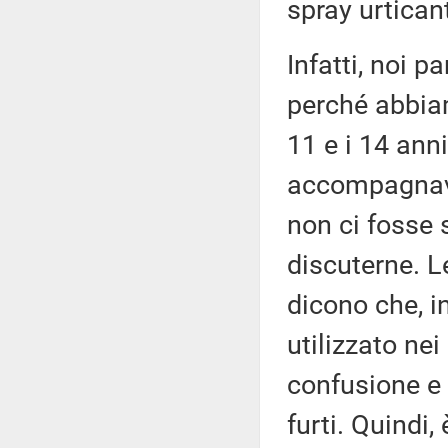
spray urtican
Infatti, noi p
perché abbiam
11 e i 14 ann
accompagnava 
non ci fosse 
discuterne. Le
dicono che, i
utilizzato nei
confusione e 
furti. Quindi,