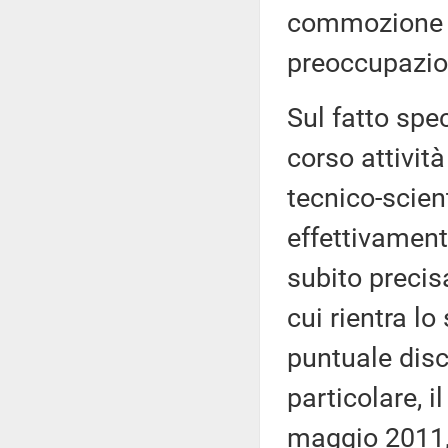
commozione ne
preoccupazion
Sul fatto spe
corso attivit
tecnico-scient
effettivament
subito precisa
cui rientra l
puntuale disc
particolare, i
maggio 2011, 