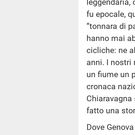
leggendaria, c
fu epocale, q
“tonnara di pa
hanno mai abb
cicliche: ne 
anni. I nostri
un fiume un p
cronaca nazio
Chiaravagna s
fatto una sto
Dove Genova n